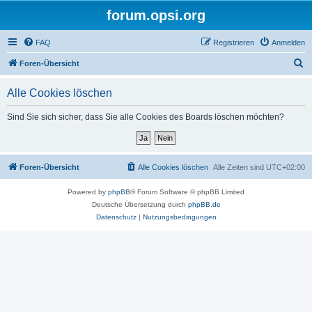
forum.opsi.org
FAQ
Registrieren
Anmelden
S
Foren-Übersicht
u
Alle Cookies löschen
c
h
Sind Sie sich sicher, dass Sie alle Cookies des Boards löschen möchten?
e
Foren-Übersicht
Alle Cookies löschen
Alle Zeiten sind
UTC+02:00
Powered by
phpBB
® Forum Software © phpBB Limited
Deutsche Übersetzung durch
phpBB.de
Datenschutz
|
Nutzungsbedingungen