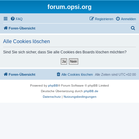
forum.opsi.org
FAQ
Registrieren
Anmelden
S
Foren-Übersicht
u
Alle Cookies löschen
c
h
Sind Sie sich sicher, dass Sie alle Cookies des Boards löschen möchten?
e
Foren-Übersicht
Alle Cookies löschen
Alle Zeiten sind
UTC+02:00
Powered by
phpBB
® Forum Software © phpBB Limited
Deutsche Übersetzung durch
phpBB.de
Datenschutz
|
Nutzungsbedingungen