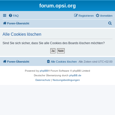
forum.opsi.org
FAQ
Registrieren
Anmelden
S
Foren-Übersicht
u
Alle Cookies löschen
c
h
Sind Sie sich sicher, dass Sie alle Cookies des Boards löschen möchten?
e
Foren-Übersicht
Alle Cookies löschen
Alle Zeiten sind
UTC+02:00
Powered by
phpBB
® Forum Software © phpBB Limited
Deutsche Übersetzung durch
phpBB.de
Datenschutz
|
Nutzungsbedingungen