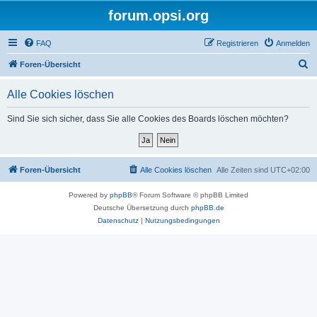
forum.opsi.org
FAQ
Registrieren
Anmelden
S
Foren-Übersicht
u
Alle Cookies löschen
c
h
Sind Sie sich sicher, dass Sie alle Cookies des Boards löschen möchten?
e
Foren-Übersicht
Alle Cookies löschen
Alle Zeiten sind
UTC+02:00
Powered by
phpBB
® Forum Software © phpBB Limited
Deutsche Übersetzung durch
phpBB.de
Datenschutz
|
Nutzungsbedingungen