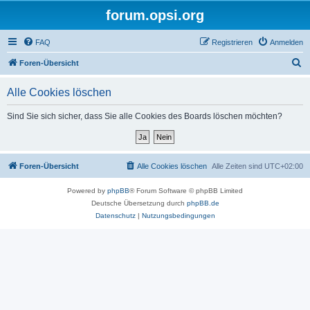
forum.opsi.org
FAQ
Registrieren
Anmelden
S
Foren-Übersicht
u
Alle Cookies löschen
c
h
Sind Sie sich sicher, dass Sie alle Cookies des Boards löschen möchten?
e
Foren-Übersicht
Alle Cookies löschen
Alle Zeiten sind
UTC+02:00
Powered by
phpBB
® Forum Software © phpBB Limited
Deutsche Übersetzung durch
phpBB.de
Datenschutz
|
Nutzungsbedingungen