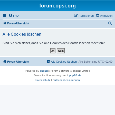
forum.opsi.org
FAQ
Registrieren
Anmelden
S
Foren-Übersicht
u
Alle Cookies löschen
c
h
Sind Sie sich sicher, dass Sie alle Cookies des Boards löschen möchten?
e
Foren-Übersicht
Alle Cookies löschen
Alle Zeiten sind
UTC+02:00
Powered by
phpBB
® Forum Software © phpBB Limited
Deutsche Übersetzung durch
phpBB.de
Datenschutz
|
Nutzungsbedingungen