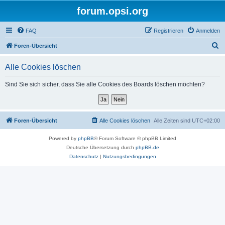
forum.opsi.org
FAQ
Registrieren
Anmelden
S
Foren-Übersicht
u
Alle Cookies löschen
c
h
Sind Sie sich sicher, dass Sie alle Cookies des Boards löschen möchten?
e
Foren-Übersicht
Alle Cookies löschen
Alle Zeiten sind
UTC+02:00
Powered by
phpBB
® Forum Software © phpBB Limited
Deutsche Übersetzung durch
phpBB.de
Datenschutz
|
Nutzungsbedingungen