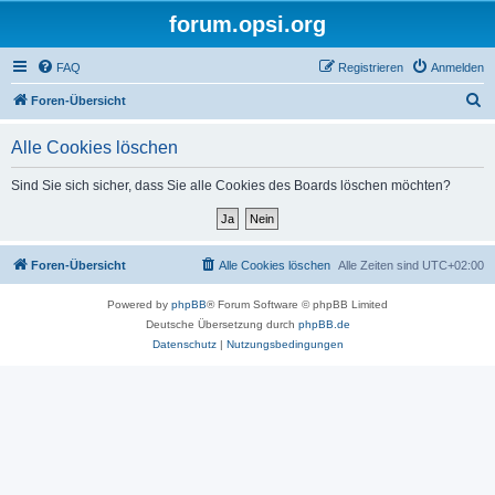
forum.opsi.org
FAQ
Registrieren
Anmelden
S
Foren-Übersicht
u
Alle Cookies löschen
c
h
Sind Sie sich sicher, dass Sie alle Cookies des Boards löschen möchten?
e
Foren-Übersicht
Alle Cookies löschen
Alle Zeiten sind
UTC+02:00
Powered by
phpBB
® Forum Software © phpBB Limited
Deutsche Übersetzung durch
phpBB.de
Datenschutz
|
Nutzungsbedingungen