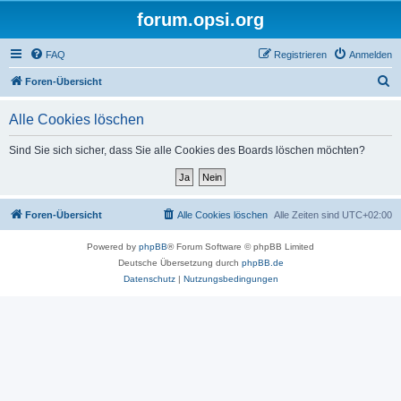
forum.opsi.org
FAQ
Registrieren
Anmelden
S
Foren-Übersicht
u
Alle Cookies löschen
c
h
Sind Sie sich sicher, dass Sie alle Cookies des Boards löschen möchten?
e
Foren-Übersicht
Alle Cookies löschen
Alle Zeiten sind
UTC+02:00
Powered by
phpBB
® Forum Software © phpBB Limited
Deutsche Übersetzung durch
phpBB.de
Datenschutz
|
Nutzungsbedingungen