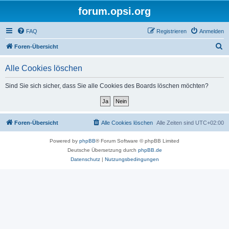
forum.opsi.org
FAQ
Registrieren
Anmelden
S
Foren-Übersicht
u
Alle Cookies löschen
c
h
Sind Sie sich sicher, dass Sie alle Cookies des Boards löschen möchten?
e
Foren-Übersicht
Alle Cookies löschen
Alle Zeiten sind
UTC+02:00
Powered by
phpBB
® Forum Software © phpBB Limited
Deutsche Übersetzung durch
phpBB.de
Datenschutz
|
Nutzungsbedingungen