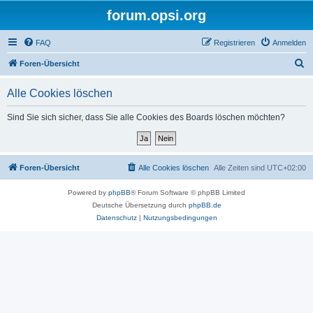
forum.opsi.org
FAQ
Registrieren
Anmelden
S
Foren-Übersicht
u
Alle Cookies löschen
c
h
Sind Sie sich sicher, dass Sie alle Cookies des Boards löschen möchten?
e
Foren-Übersicht
Alle Cookies löschen
Alle Zeiten sind
UTC+02:00
Powered by
phpBB
® Forum Software © phpBB Limited
Deutsche Übersetzung durch
phpBB.de
Datenschutz
|
Nutzungsbedingungen