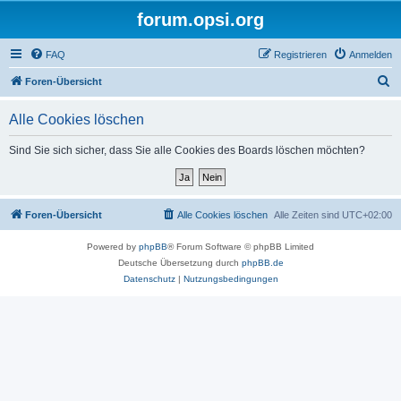
forum.opsi.org
FAQ
Registrieren
Anmelden
S
Foren-Übersicht
u
Alle Cookies löschen
c
h
Sind Sie sich sicher, dass Sie alle Cookies des Boards löschen möchten?
e
Foren-Übersicht
Alle Cookies löschen
Alle Zeiten sind
UTC+02:00
Powered by
phpBB
® Forum Software © phpBB Limited
Deutsche Übersetzung durch
phpBB.de
Datenschutz
|
Nutzungsbedingungen