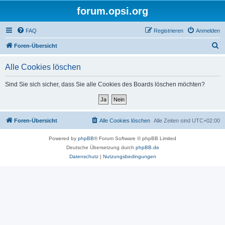
forum.opsi.org
FAQ
Registrieren
Anmelden
S
Foren-Übersicht
u
Alle Cookies löschen
c
h
Sind Sie sich sicher, dass Sie alle Cookies des Boards löschen möchten?
e
Foren-Übersicht
Alle Cookies löschen
Alle Zeiten sind
UTC+02:00
Powered by
phpBB
® Forum Software © phpBB Limited
Deutsche Übersetzung durch
phpBB.de
Datenschutz
|
Nutzungsbedingungen