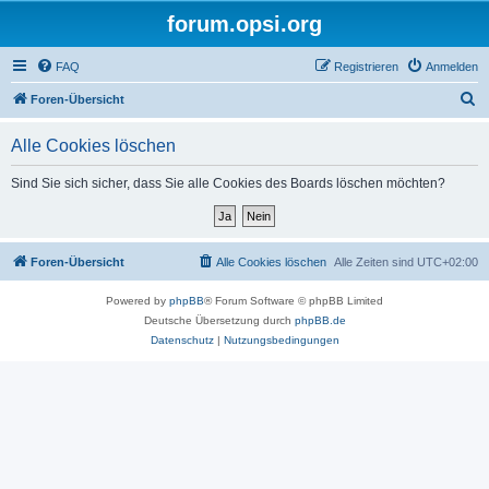
forum.opsi.org
FAQ
Registrieren
Anmelden
S
Foren-Übersicht
u
Alle Cookies löschen
c
h
Sind Sie sich sicher, dass Sie alle Cookies des Boards löschen möchten?
e
Foren-Übersicht
Alle Cookies löschen
Alle Zeiten sind
UTC+02:00
Powered by
phpBB
® Forum Software © phpBB Limited
Deutsche Übersetzung durch
phpBB.de
Datenschutz
|
Nutzungsbedingungen