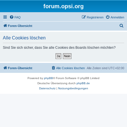
forum.opsi.org
FAQ
Registrieren
Anmelden
S
Foren-Übersicht
u
Alle Cookies löschen
c
h
Sind Sie sich sicher, dass Sie alle Cookies des Boards löschen möchten?
e
Foren-Übersicht
Alle Cookies löschen
Alle Zeiten sind
UTC+02:00
Powered by
phpBB
® Forum Software © phpBB Limited
Deutsche Übersetzung durch
phpBB.de
Datenschutz
|
Nutzungsbedingungen