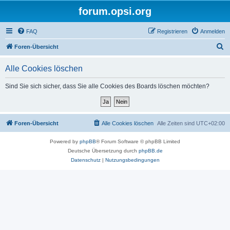
forum.opsi.org
FAQ
Registrieren
Anmelden
S
Foren-Übersicht
u
Alle Cookies löschen
c
h
Sind Sie sich sicher, dass Sie alle Cookies des Boards löschen möchten?
e
Foren-Übersicht
Alle Cookies löschen
Alle Zeiten sind
UTC+02:00
Powered by
phpBB
® Forum Software © phpBB Limited
Deutsche Übersetzung durch
phpBB.de
Datenschutz
|
Nutzungsbedingungen