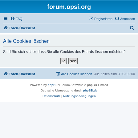
forum.opsi.org
FAQ
Registrieren
Anmelden
S
Foren-Übersicht
u
Alle Cookies löschen
c
h
Sind Sie sich sicher, dass Sie alle Cookies des Boards löschen möchten?
e
Foren-Übersicht
Alle Cookies löschen
Alle Zeiten sind
UTC+02:00
Powered by
phpBB
® Forum Software © phpBB Limited
Deutsche Übersetzung durch
phpBB.de
Datenschutz
|
Nutzungsbedingungen