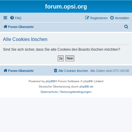
forum.opsi.org
FAQ
Registrieren
Anmelden
S
Foren-Übersicht
u
Alle Cookies löschen
c
h
Sind Sie sich sicher, dass Sie alle Cookies des Boards löschen möchten?
e
Foren-Übersicht
Alle Cookies löschen
Alle Zeiten sind
UTC+02:00
Powered by
phpBB
® Forum Software © phpBB Limited
Deutsche Übersetzung durch
phpBB.de
Datenschutz
|
Nutzungsbedingungen