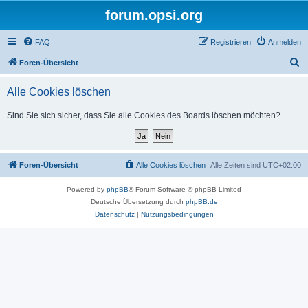
forum.opsi.org
FAQ
Registrieren
Anmelden
S
Foren-Übersicht
u
Alle Cookies löschen
c
h
Sind Sie sich sicher, dass Sie alle Cookies des Boards löschen möchten?
e
Foren-Übersicht
Alle Cookies löschen
Alle Zeiten sind
UTC+02:00
Powered by
phpBB
® Forum Software © phpBB Limited
Deutsche Übersetzung durch
phpBB.de
Datenschutz
|
Nutzungsbedingungen