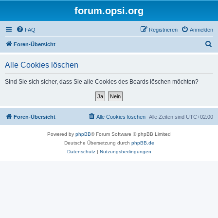
forum.opsi.org
FAQ
Registrieren
Anmelden
S
Foren-Übersicht
u
Alle Cookies löschen
c
h
Sind Sie sich sicher, dass Sie alle Cookies des Boards löschen möchten?
e
Foren-Übersicht
Alle Cookies löschen
Alle Zeiten sind
UTC+02:00
Powered by
phpBB
® Forum Software © phpBB Limited
Deutsche Übersetzung durch
phpBB.de
Datenschutz
|
Nutzungsbedingungen