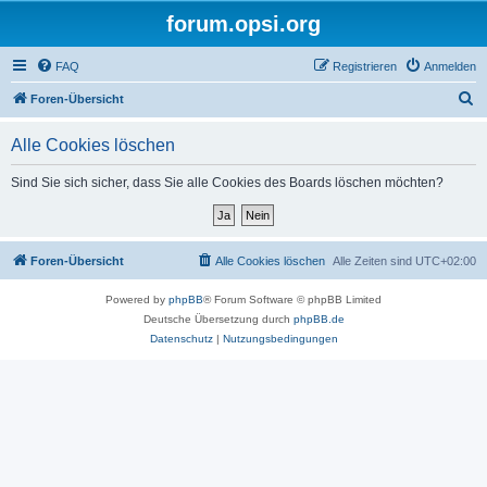
forum.opsi.org
FAQ
Registrieren
Anmelden
S
Foren-Übersicht
u
Alle Cookies löschen
c
h
Sind Sie sich sicher, dass Sie alle Cookies des Boards löschen möchten?
e
Foren-Übersicht
Alle Cookies löschen
Alle Zeiten sind
UTC+02:00
Powered by
phpBB
® Forum Software © phpBB Limited
Deutsche Übersetzung durch
phpBB.de
Datenschutz
|
Nutzungsbedingungen