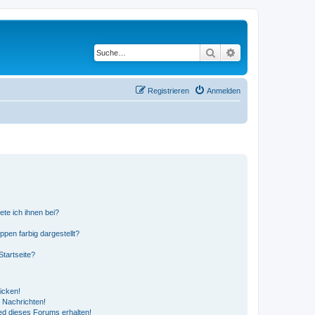
Suche
Erweiterte Suche
Registrieren
Anmelden
ete ich ihnen bei?
en farbig dargestellt?
tartseite?
icken!
 Nachrichten!
ed dieses Forums erhalten!