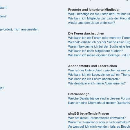
alsch!
Freunde und ignorierte Mitglieder
Wozu benötige ich die Listen der Freunde un
rden?
Wie kann ich Mitglieder zur Liste der Freund
wieder aus den Listen entfernen?
fgefordert, mich anzumelden.
Die Foren durchsuchen
Wie kann ich ein Forum oder mehrere For
Weshalb erhalte ich bei der Suche keine Er
Warum bekomme ich bei der Suche eine lee
Wie kann ich nach Mitgliedern suchen?
Wie kann ich meine eigenen Beiträge und T
Abonnements und Lesezeichen
Was ist der Unterschied zwischen einem L
Wie kann ich ein Lesezeichen auf ein Them
Wie kann ich ein Forum abonnieren?
Wie deaktiviere ich meine Abonnements?
gs?
Dateianhänge
Welche Dateianhänge sind in diesem Forum
Kann ich eine Übersicht all meiner Dateian
phpBB betreffende Fragen
Wer hat diese Forensoftware entwickelt?
Warum ist Funktion x oder y nicht enthalten
An wen soll ich mich wenden, falls es Besc