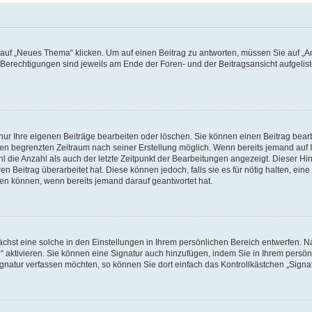
f „Neues Thema“ klicken. Um auf einen Beitrag zu antworten, müssen Sie auf „Ant
e Berechtigungen sind jeweils am Ende der Foren- und der Beitragsansicht aufgeliste
nur Ihre eigenen Beiträge bearbeiten oder löschen. Sie können einen Beitrag bear
nen begrenzten Zeitraum nach seiner Erstellung möglich. Wenn bereits jemand auf Ih
 die Anzahl als auch der letzte Zeitpunkt der Bearbeitungen angezeigt. Dieser Hi
 Beitrag überarbeitet hat. Diese können jedoch, falls sie es für nötig halten, eine 
hen können, wenn bereits jemand darauf geantwortet hat.
hst eine solche in den Einstellungen in Ihrem persönlichen Bereich entwerfen. Na
 aktivieren. Sie können eine Signatur auch hinzufügen, indem Sie in Ihrem persö
gnatur verfassen möchten, so können Sie dort einfach das Kontrollkästchen „Signa