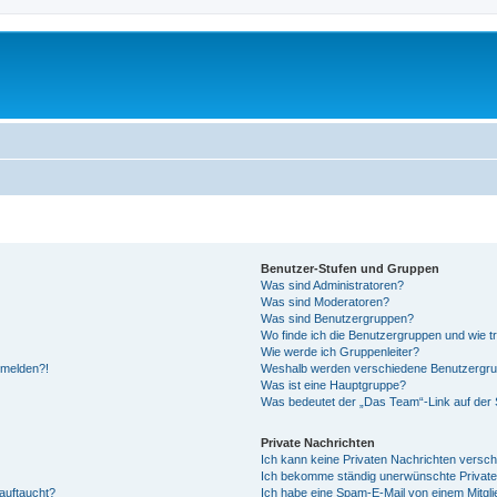
Benutzer-Stufen und Gruppen
Was sind Administratoren?
Was sind Moderatoren?
Was sind Benutzergruppen?
Wo finde ich die Benutzergruppen und wie tr
Wie werde ich Gruppenleiter?
anmelden?!
Weshalb werden verschiedene Benutzergrupp
Was ist eine Hauptgruppe?
Was bedeutet der „Das Team“-Link auf der S
Private Nachrichten
Ich kann keine Privaten Nachrichten versch
Ich bekomme ständig unerwünschte Private
auftaucht?
Ich habe eine Spam-E-Mail von einem Mitgli