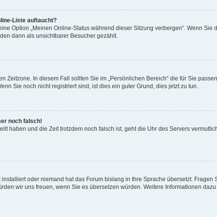
ine-Liste auftaucht?
 eine Option „Meinen Online-Status während dieser Sitzung verbergen“. Wenn Sie d
rden dann als unsichtbarer Besucher gezählt.
n Zeitzone. In diesem Fall sollten Sie im „Persönlichen Bereich“ die für Sie passend
 Sie noch nicht registriert sind, ist dies ein guter Grund, dies jetzt zu tun.
mer noch falsch!
ellt haben und die Zeit trotzdem noch falsch ist, geht die Uhr des Servers vermutlic
 installiert oder niemand hat das Forum bislang in Ihre Sprache übersetzt. Fragen 
t, würden wir uns freuen, wenn Sie es übersetzen würden. Weitere Informationen da