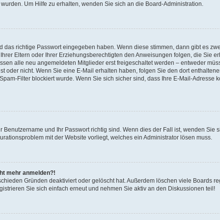
 wurden. Um Hilfe zu erhalten, wenden Sie sich an die Board-Administration.
nd das richtige Passwort eingegeben haben. Wenn diese stimmen, dann gibt es zw
Ihrer Eltern oder Ihrer Erziehungsberechtigten den Anweisungen folgen, die Sie erh
üssen alle neu angemeldeten Mitglieder erst freigeschaltet werden – entweder müsse
 ist oder nicht. Wenn Sie eine E-Mail erhalten haben, folgen Sie den dort enthalte
pam-Filter blockiert wurde. Wenn Sie sich sicher sind, dass Ihre E-Mail-Adresse 
hr Benutzername und Ihr Passwort richtig sind. Wenn dies der Fall ist, wenden Sie
gurationsproblem mit der Website vorliegt, welches ein Administrator lösen muss.
icht mehr anmelden?!
schieden Gründen deaktiviert oder gelöscht hat. Außerdem löschen viele Boards reg
strieren Sie sich einfach erneut und nehmen Sie aktiv an den Diskussionen teil!