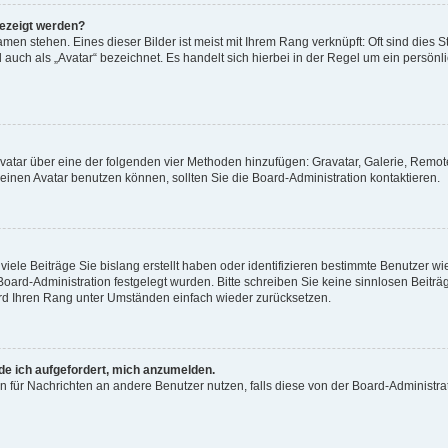
gezeigt werden?
men stehen. Eines dieser Bilder ist meist mit Ihrem Rang verknüpft: Oft sind dies S
auch als „Avatar“ bezeichnet. Es handelt sich hierbei in der Regel um ein persönl
 Avatar über eine der folgenden vier Methoden hinzufügen: Gravatar, Galerie, Rem
inen Avatar benutzen können, sollten Sie die Board-Administration kontaktieren.
iele Beiträge Sie bislang erstellt haben oder identifizieren bestimmte Benutzer
 Board-Administration festgelegt wurden. Bitte schreiben Sie keine sinnlosen Beit
wird Ihren Rang unter Umständen einfach wieder zurücksetzen.
rde ich aufgefordert, mich anzumelden.
ion für Nachrichten an andere Benutzer nutzen, falls diese von der Board-Administ