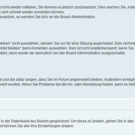
rt nicht wieder mitteilen, Sie können es jedoch zurücksetzen. Dies machen Sie, in
e sich schnell wieder anmelden können.
ckzusetzen, so wenden Sie sich an die Board-Administration.
ben“ nicht auswählen, werden Sie nur für eine Sitzung angemeldet. Dies verhinde
et bleiben“ beim Anmelden auswählen. Dies ist nicht empfehlenswert, wenn Sie s
steht, dann wurde sie vermutlich von der Board-Administration ausgeschaltet.
 hat und die dafür sorgen, dass Sie im Forum angemeldet bleiben. Außerdem ermögl
ktiviert wurden. Wenn Sie Probleme bei der An- oder Abmeldung haben, kann es hel
en in der Datenbank des Boards gespeichert. Um diese zu ändern, gehen Sie in den 
rt können Sie alle Ihre Einstellungen ändern.