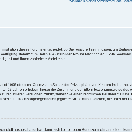
Wie kann ich einen Administrator des Board
nistration dieses Forums entscheidet, ob Sie registriert sein müssen, um Beiträge z
ur Verfügung stehen: zum Beispiel Avatarbilder, Private Nachrichten, E-Mail-Versand
igt ist und Ihnen zahlreiche Vorteile bietet.
t of 1998 (deutsch: Gesetz zum Schutz der Privatsphäre von Kindern im Internet vo
unter 13 Jahren erheben, hierzu die Zustimmung der Eltern beziehungsweise des o
h zu registrieren versuchen, zutrifft, ziehen Sie einen rechtlichen Beistand zu Rat
stelle für Rechtsangelegenheiten jeglicher Art ist; außer solchen, die unter der 
.
 komplett ausgeschaltet hat, damit sich keine neuen Benutzer mehr anmelden könne