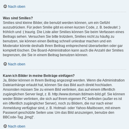
Nach oben
Was sind Smilies?
Smilies sind kleine Bilder, die benutzt werden können, um ein Gefühl
auszudrücken. Für jeden Smilie gibt es einen kurzen Code, z. B. bedeutet :)
fröhlich und :( traurig. Die Liste aller Smilies können Sie beim Verfassen eines
Beitrags sehen. Versuchen Sie bitte trotzdem, Smilies nicht zu häufig zu
benutzen, sie können einen Beitrag schnell unlesbar machen und ein
Moderator könnte deshalb Ihren Beitrag entsprechend überarbeiten oder gar
komplett löschen. Die Board-Administration kann auch die Anzahl der Smilies
begrenzen, die Sie in einem Beitrag benutzen können.
Nach oben
Kann ich Bilder in meine Beiträge einfügen?
Ja, Bilder können in Ihrem Beitrag angezeigt werden. Wenn die Administration
Dateianhänge erlaubt hat, können Sie das Bild auch direkt hochladen.
Ansonsten müssen Sie zu einem Bild verlinken, das auf einem öffentlich
zugänglichen Server liegt, z. B. http://www.domain.tld/mein-bild.gif. Sie können
weder Bilder verlinken, die sich auf Ihrem eigenen PC befinden (außer es ist
ein öffentlich zugänglicher Server), noch zu Bildern, die nur nach einer
Anmeldung verfügbar sind, z. B. Hotmail- oder Yahoo-Mailboxen, mit einem
Passwort geschützte Seiten usw. Um das Bild anzuzeigen, benutze den
BBCode-Tag „[img]“.
Nach oben