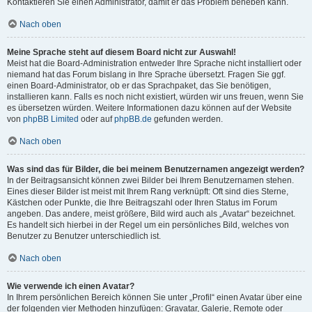
Kontaktieren Sie einen Administrator, damit er das Problem beheben kann.
Nach oben
Meine Sprache steht auf diesem Board nicht zur Auswahl!
Meist hat die Board-Administration entweder Ihre Sprache nicht installiert oder
niemand hat das Forum bislang in Ihre Sprache übersetzt. Fragen Sie ggf.
einen Board-Administrator, ob er das Sprachpaket, das Sie benötigen,
installieren kann. Falls es noch nicht existiert, würden wir uns freuen, wenn Sie
es übersetzen würden. Weitere Informationen dazu können auf der Website
von
phpBB Limited
oder auf
phpBB.de
gefunden werden.
Nach oben
Was sind das für Bilder, die bei meinem Benutzernamen angezeigt werden?
In der Beitragsansicht können zwei Bilder bei Ihrem Benutzernamen stehen.
Eines dieser Bilder ist meist mit Ihrem Rang verknüpft: Oft sind dies Sterne,
Kästchen oder Punkte, die Ihre Beitragszahl oder Ihren Status im Forum
angeben. Das andere, meist größere, Bild wird auch als „Avatar“ bezeichnet.
Es handelt sich hierbei in der Regel um ein persönliches Bild, welches von
Benutzer zu Benutzer unterschiedlich ist.
Nach oben
Wie verwende ich einen Avatar?
In Ihrem persönlichen Bereich können Sie unter „Profil“ einen Avatar über eine
der folgenden vier Methoden hinzufügen: Gravatar, Galerie, Remote oder