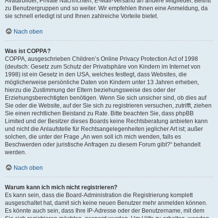
Avatarbilder, Private Nachrichten, E-Mail-Versand an andere Mitglieder, Beitritt
zu Benutzergruppen und so weiter. Wir empfehlen Ihnen eine Anmeldung, da
sie schnell erledigt ist und Ihnen zahlreiche Vorteile bietet.
Nach oben
Was ist COPPA?
COPPA, ausgeschrieben Children’s Online Privacy Protection Act of 1998
(deutsch: Gesetz zum Schutz der Privatsphäre von Kindern im Internet von
1998) ist ein Gesetz in den USA, welches festlegt, dass Websites, die
möglicherweise persönliche Daten von Kindern unter 13 Jahren erheben,
hierzu die Zustimmung der Eltern beziehungsweise des oder der
Erziehungsberechtigten benötigen. Wenn Sie sich unsicher sind, ob dies auf
Sie oder die Website, auf der Sie sich zu registrieren versuchen, zutrifft, ziehen
Sie einen rechtlichen Beistand zu Rate. Bitte beachten Sie, dass phpBB
Limited und der Besitzer dieses Boards keine Rechtsberatung anbieten kann
und nicht die Anlaufstelle für Rechtsangelegenheiten jeglicher Art ist; außer
solchen, die unter der Frage „An wen soll ich mich wenden, falls es
Beschwerden oder juristische Anfragen zu diesem Forum gibt?“ behandelt
werden.
Nach oben
Warum kann ich mich nicht registrieren?
Es kann sein, dass die Board-Administration die Registrierung komplett
ausgeschaltet hat, damit sich keine neuen Benutzer mehr anmelden können.
Es könnte auch sein, dass Ihre IP-Adresse oder der Benutzername, mit dem