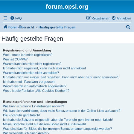
forum.opsi.org
FAQ
Registrieren
Anmelden
S
Foren-Übersicht
Häufig gestellte Fragen
u
Häufig gestellte Fragen
c
h
Registrierung und Anmeldung
Wozu muss ich mich registrieren?
e
Was ist COPPA?
Warum kann ich mich nicht registrieren?
Ich habe mich registriert, kann mich aber nicht anmelden!
Warum kann ich mich nicht anmelden?
Ich habe mich vor einiger Zeit registriert, kann mich aber nicht mehr anmelden?!
Ich habe mein Passwort vergessen!
Warum werde ich automatisch abgemeldet?
Wozu ist die Funktion „Alle Cookies löschen“?
Benutzerpräferenzen und -einstellungen
Wie kann ich meine Einstellungen ändern?
Wie kann ich verhindern, dass mein Benutzername in der Online-Liste auftaucht?
Die Forenuhr geht falsch!
Ich habe die Zeitzone eingestellt, aber die Forenuhr geht immer noch falsch!
Meine Sprache steht auf diesem Board nicht zur Auswahl!
Was sind das für Bilder, die bei meinem Benutzernamen angezeigt werden?
Wie verwende ich einen Avatar?