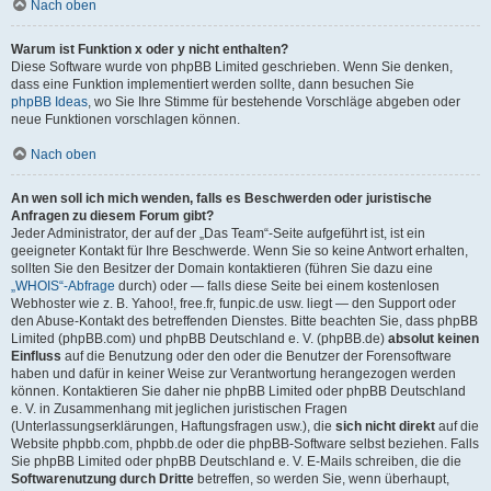
Nach oben
Warum ist Funktion x oder y nicht enthalten?
Diese Software wurde von phpBB Limited geschrieben. Wenn Sie denken,
dass eine Funktion implementiert werden sollte, dann besuchen Sie
phpBB Ideas
, wo Sie Ihre Stimme für bestehende Vorschläge abgeben oder
neue Funktionen vorschlagen können.
Nach oben
An wen soll ich mich wenden, falls es Beschwerden oder juristische
Anfragen zu diesem Forum gibt?
Jeder Administrator, der auf der „Das Team“-Seite aufgeführt ist, ist ein
geeigneter Kontakt für Ihre Beschwerde. Wenn Sie so keine Antwort erhalten,
sollten Sie den Besitzer der Domain kontaktieren (führen Sie dazu eine
„WHOIS“-Abfrage
durch) oder — falls diese Seite bei einem kostenlosen
Webhoster wie z. B. Yahoo!, free.fr, funpic.de usw. liegt — den Support oder
den Abuse-Kontakt des betreffenden Dienstes. Bitte beachten Sie, dass phpBB
Limited (phpBB.com) und phpBB Deutschland e. V. (phpBB.de)
absolut keinen
Einfluss
auf die Benutzung oder den oder die Benutzer der Forensoftware
haben und dafür in keiner Weise zur Verantwortung herangezogen werden
können. Kontaktieren Sie daher nie phpBB Limited oder phpBB Deutschland
e. V. in Zusammenhang mit jeglichen juristischen Fragen
(Unterlassungserklärungen, Haftungsfragen usw.), die
sich nicht direkt
auf die
Website phpbb.com, phpbb.de oder die phpBB-Software selbst beziehen. Falls
Sie phpBB Limited oder phpBB Deutschland e. V. E-Mails schreiben, die die
Softwarenutzung durch Dritte
betreffen, so werden Sie, wenn überhaupt,