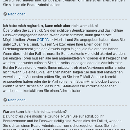
Sie sich registrieren möchten, gesperrt wurden. Um Hilfe zu erhalten, wenden
Sie sich an die Board-Administration.
Nach oben
Ich habe mich registriert, kann mich aber nicht anmelden!
Überprüfen Sie zuerst, ob Sie den richtigen Benutzernamen und das richtige
Passwort eingegeben haben. Wenn diese stimmen, dann gibt es zwei
Möglichkeiten. Wenn
COPPA
aktiviert ist und Sie angegeben haben, dass Sie
unter 13 Jahre alt sind, müssen Sie bzw. einer Ihrer Eltern oder Ihrer
Erziehungsberechtigten den Anweisungen folgen, die Sie erhalten haben.
Wenn dies nicht der Fall ist, muss Ihr Benutzerkonto vielleicht aktiviert werden.
Bei einigen Foren müssen alle neu angemeldeten Mitglieder erst freigeschaltet
werden – entweder müssen Sie dies selbst erledigen oder ein Administrator.
Bei der Registrierung wurde Ihnen mitgeteilt, ob eine Aktivierung nötig ist oder
nicht. Wenn Sie eine E-Mail erhalten haben, folgen Sie den dort enthaltenen
Anweisungen. Ansonsten prüfen Sie, ob Sie Ihre E-Mail-Adresse korrekt
eingegeben haben oder die E-Mail von einem Spam-Filter blockiert wurde.
Wenn Sie sich sicher sind, dass Ihre E-Mail-Adresse korrekt eingegeben
wurde, dann kontaktieren Sie einen Administrator.
Nach oben
Warum kann ich mich nicht anmelden?
Dafür gibt es viele mögliche Gründe. Prüfen Sie zunächst, ob Ihr
Benutzername und Ihr Passwort richtig sind. Wenn dies der Fall ist, wenden
Sie sich an einen Board-Administrator, um sicherzugehen, dass Sie nicht