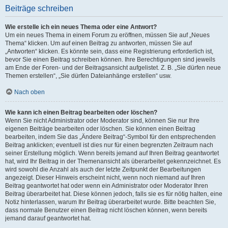
Beiträge schreiben
Wie erstelle ich ein neues Thema oder eine Antwort?
Um ein neues Thema in einem Forum zu eröffnen, müssen Sie auf „Neues
Thema“ klicken. Um auf einen Beitrag zu antworten, müssen Sie auf
„Antworten“ klicken. Es könnte sein, dass eine Registrierung erforderlich ist,
bevor Sie einen Beitrag schreiben können. Ihre Berechtigungen sind jeweils
am Ende der Foren- und der Beitragsansicht aufgelistet. Z. B. „Sie dürfen neue
Themen erstellen“, „Sie dürfen Dateianhänge erstellen“ usw.
Nach oben
Wie kann ich einen Beitrag bearbeiten oder löschen?
Wenn Sie nicht Administrator oder Moderator sind, können Sie nur Ihre
eigenen Beiträge bearbeiten oder löschen. Sie können einen Beitrag
bearbeiten, indem Sie das „Ändere Beitrag“-Symbol für den entsprechenden
Beitrag anklicken; eventuell ist dies nur für einen begrenzten Zeitraum nach
seiner Erstellung möglich. Wenn bereits jemand auf Ihren Beitrag geantwortet
hat, wird Ihr Beitrag in der Themenansicht als überarbeitet gekennzeichnet. Es
wird sowohl die Anzahl als auch der letzte Zeitpunkt der Bearbeitungen
angezeigt. Dieser Hinweis erscheint nicht, wenn noch niemand auf Ihren
Beitrag geantwortet hat oder wenn ein Administrator oder Moderator Ihren
Beitrag überarbeitet hat. Diese können jedoch, falls sie es für nötig halten, eine
Notiz hinterlassen, warum Ihr Beitrag überarbeitet wurde. Bitte beachten Sie,
dass normale Benutzer einen Beitrag nicht löschen können, wenn bereits
jemand darauf geantwortet hat.