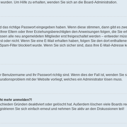
 wurden. Um Hilfe zu erhalten, wenden Sie sich an die Board-Administration.
nd das richtige Passwort eingegeben haben. Wenn diese stimmen, dann gibt es zw
Ihrer Eltern oder Ihrer Erziehungsberechtigten den Anweisungen folgen, die Sie erh
üssen alle neu angemeldeten Mitglieder erst freigeschaltet werden – entweder müsse
 ist oder nicht. Wenn Sie eine E-Mail erhalten haben, folgen Sie den dort enthalte
pam-Filter blockiert wurde. Wenn Sie sich sicher sind, dass Ihre E-Mail-Adresse 
hr Benutzername und Ihr Passwort richtig sind. Wenn dies der Fall ist, wenden Sie
gurationsproblem mit der Website vorliegt, welches ein Administrator lösen muss.
icht mehr anmelden?!
schieden Gründen deaktiviert oder gelöscht hat. Außerdem löschen viele Boards reg
strieren Sie sich einfach erneut und nehmen Sie aktiv an den Diskussionen teil!