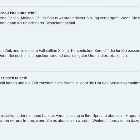
ine-Liste auftaucht?
 eine Option „Meinen Online-Status während dieser Sitzung verbergen“. Wenn Sie d
rden dann als unsichtbarer Besucher gezählt.
n Zeitzone. In diesem Fall sollten Sie im „Persönlichen Bereich“ die für Sie passend
 Sie noch nicht registriert sind, ist dies ein guter Grund, dies jetzt zu tun.
mer noch falsch!
ellt haben und die Zeit trotzdem noch falsch ist, geht die Uhr des Servers vermutlic
 installiert oder niemand hat das Forum bislang in Ihre Sprache übersetzt. Fragen 
t, würden wir uns freuen, wenn Sie es übersetzen würden. Weitere Informationen da