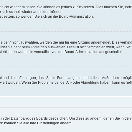
rt nicht wieder mitteilen, Sie können es jedoch zurücksetzen. Dies machen Sie, in
e sich schnell wieder anmelden können.
ckzusetzen, so wenden Sie sich an die Board-Administration.
ben“ nicht auswählen, werden Sie nur für eine Sitzung angemeldet. Dies verhinde
et bleiben“ beim Anmelden auswählen. Dies ist nicht empfehlenswert, wenn Sie s
steht, dann wurde sie vermutlich von der Board-Administration ausgeschaltet.
 hat und die dafür sorgen, dass Sie im Forum angemeldet bleiben. Außerdem ermögl
ktiviert wurden. Wenn Sie Probleme bei der An- oder Abmeldung haben, kann es hel
en in der Datenbank des Boards gespeichert. Um diese zu ändern, gehen Sie in den 
rt können Sie alle Ihre Einstellungen ändern.