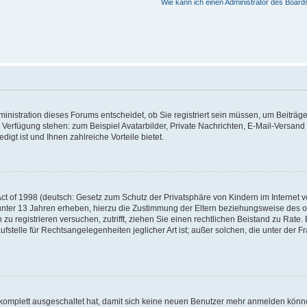
Wie kann ich einen Administrator des Board
nistration dieses Forums entscheidet, ob Sie registriert sein müssen, um Beiträge z
ur Verfügung stehen: zum Beispiel Avatarbilder, Private Nachrichten, E-Mail-Versand
igt ist und Ihnen zahlreiche Vorteile bietet.
t of 1998 (deutsch: Gesetz zum Schutz der Privatsphäre von Kindern im Internet vo
unter 13 Jahren erheben, hierzu die Zustimmung der Eltern beziehungsweise des o
h zu registrieren versuchen, zutrifft, ziehen Sie einen rechtlichen Beistand zu Rat
stelle für Rechtsangelegenheiten jeglicher Art ist; außer solchen, die unter der 
.
 komplett ausgeschaltet hat, damit sich keine neuen Benutzer mehr anmelden könne