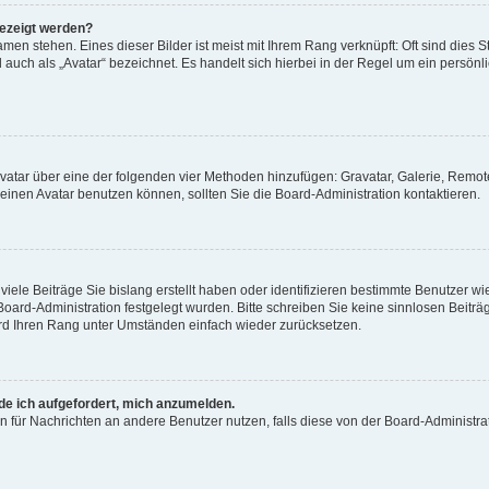
gezeigt werden?
men stehen. Eines dieser Bilder ist meist mit Ihrem Rang verknüpft: Oft sind dies S
auch als „Avatar“ bezeichnet. Es handelt sich hierbei in der Regel um ein persönl
 Avatar über eine der folgenden vier Methoden hinzufügen: Gravatar, Galerie, Rem
inen Avatar benutzen können, sollten Sie die Board-Administration kontaktieren.
iele Beiträge Sie bislang erstellt haben oder identifizieren bestimmte Benutzer
 Board-Administration festgelegt wurden. Bitte schreiben Sie keine sinnlosen Beit
wird Ihren Rang unter Umständen einfach wieder zurücksetzen.
rde ich aufgefordert, mich anzumelden.
ion für Nachrichten an andere Benutzer nutzen, falls diese von der Board-Administ