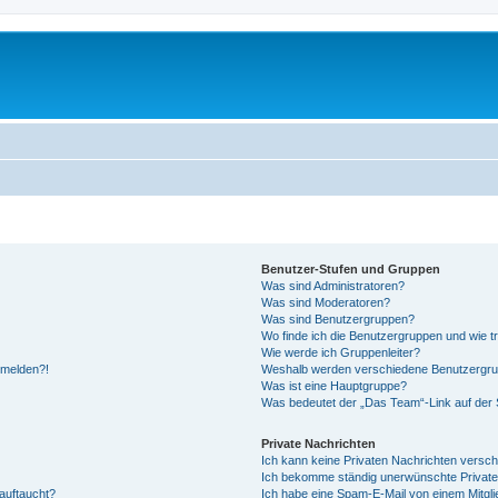
Benutzer-Stufen und Gruppen
Was sind Administratoren?
Was sind Moderatoren?
Was sind Benutzergruppen?
Wo finde ich die Benutzergruppen und wie tr
Wie werde ich Gruppenleiter?
anmelden?!
Weshalb werden verschiedene Benutzergrupp
Was ist eine Hauptgruppe?
Was bedeutet der „Das Team“-Link auf der S
Private Nachrichten
Ich kann keine Privaten Nachrichten versch
Ich bekomme ständig unerwünschte Private
auftaucht?
Ich habe eine Spam-E-Mail von einem Mitgli