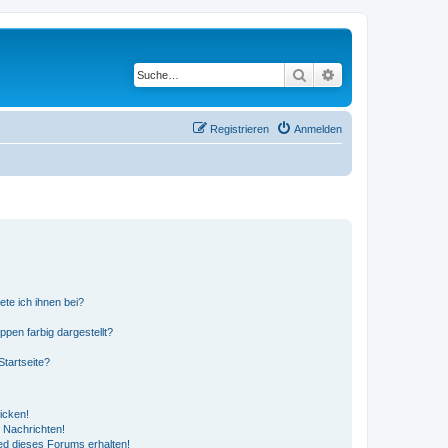
Suche
Erweiterte Suche
Registrieren
Anmelden
ete ich ihnen bei?
en farbig dargestellt?
tartseite?
icken!
 Nachrichten!
ed dieses Forums erhalten!