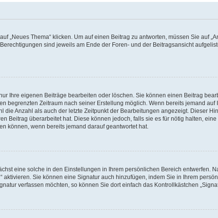
f „Neues Thema“ klicken. Um auf einen Beitrag zu antworten, müssen Sie auf „Ant
e Berechtigungen sind jeweils am Ende der Foren- und der Beitragsansicht aufgeliste
nur Ihre eigenen Beiträge bearbeiten oder löschen. Sie können einen Beitrag bear
nen begrenzten Zeitraum nach seiner Erstellung möglich. Wenn bereits jemand auf Ih
 die Anzahl als auch der letzte Zeitpunkt der Bearbeitungen angezeigt. Dieser Hi
 Beitrag überarbeitet hat. Diese können jedoch, falls sie es für nötig halten, eine 
hen können, wenn bereits jemand darauf geantwortet hat.
hst eine solche in den Einstellungen in Ihrem persönlichen Bereich entwerfen. Na
 aktivieren. Sie können eine Signatur auch hinzufügen, indem Sie in Ihrem persö
gnatur verfassen möchten, so können Sie dort einfach das Kontrollkästchen „Signa