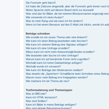
Die Forenuhr geht falsch!
Ich habe die Zeitzone eingestellt, aber die Forenuhr geht immer noch f
Meine Sprache steht auf diesem Board nicht zur Auswahl!
Was sind das für Bilder, die bei meinem Benutzernamen angezeigt we
Wie verwende ich einen Avatar?
Was ist mein Rang und wie kann ich ihn ändern?
Wenn ich bei einem Benutzer auf den E-Mail-Link klicke, werde ich au
Beiträge schreiben
Wie erstelle ich ein neues Thema oder eine Antwort?
Wie kann ich einen Beitrag bearbeiten oder löschen?
Wie kann ich meinem Beitrag eine Signatur anfügen?
Wie kann ich eine Umfrage erstellen?
Wieso kann ich nicht mehr Antwortmöglichkeiten erstellen?
Wie bearbeite oder lösche ich eine Umfrage?
Warum kann ich auf bestimmte Foren nicht zugreifen?
Weshalb kann ich keine Dateianhänge anfügen?
Weshalb wurde ich verwarnt?
Wie kann ich Beiträge den Moderatoren melden?
Was bewirkt die „Speichern“-Schaltfläche beim Schreiben eines Beitra
Warum muss mein Beitrag erst freigegeben werden?
Wie markiere ich ein Thema als neu?
Textformatierung und Thementypen
Was ist BBCode?
Kann ich HTML benutzen?
Was sind Smilies?
Kann ich Bilder in meine Beiträge einfügen?
Was sind globale Bekanntmachungen?