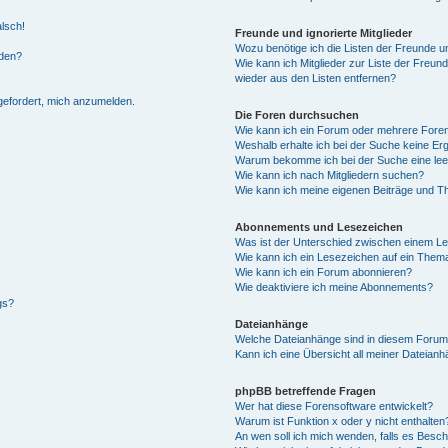
alsch!
Freunde und ignorierte Mitglieder
Wozu benötige ich die Listen der Freunde un
rden?
Wie kann ich Mitglieder zur Liste der Freund
wieder aus den Listen entfernen?
fgefordert, mich anzumelden.
Die Foren durchsuchen
Wie kann ich ein Forum oder mehrere For
Weshalb erhalte ich bei der Suche keine Er
Warum bekomme ich bei der Suche eine lee
Wie kann ich nach Mitgliedern suchen?
Wie kann ich meine eigenen Beiträge und T
Abonnements und Lesezeichen
Was ist der Unterschied zwischen einem L
Wie kann ich ein Lesezeichen auf ein Them
Wie kann ich ein Forum abonnieren?
Wie deaktiviere ich meine Abonnements?
gs?
Dateianhänge
Welche Dateianhänge sind in diesem Forum
Kann ich eine Übersicht all meiner Dateian
phpBB betreffende Fragen
Wer hat diese Forensoftware entwickelt?
Warum ist Funktion x oder y nicht enthalten
An wen soll ich mich wenden, falls es Besc