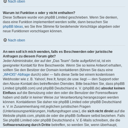
Nach oben
Warum ist Funktion x oder y nicht enthalten?
Diese Software wurde von phpBB Limited geschrieben. Wenn Sie denken,
dass eine Funktion implementiert werden sollte, dann besuchen Sie
phpBB Ideas
, wo Sie Ihre Stimme für bestehende Vorschläge abgeben oder
neue Funktionen vorschlagen können.
Nach oben
An wen soll ich mich wenden, falls es Beschwerden oder juristische
Anfragen zu diesem Forum gibt?
Jeder Administrator, der auf der „Das Team“-Seite aufgeführt ist, ist ein
geeigneter Kontakt für Ihre Beschwerde. Wenn Sie so keine Antwort erhalten,
sollten Sie den Besitzer der Domain kontaktieren (führen Sie dazu eine
„WHOIS“-Abfrage
durch) oder — falls diese Seite bei einem kostenlosen
Webhoster wie z. B. Yahoo!, free.fr, funpic.de usw. liegt — den Support oder
den Abuse-Kontakt des betreffenden Dienstes. Bitte beachten Sie, dass phpBB
Limited (phpBB.com) und phpBB Deutschland e. V. (phpBB.de)
absolut keinen
Einfluss
auf die Benutzung oder den oder die Benutzer der Forensoftware
haben und dafür in keiner Weise zur Verantwortung herangezogen werden
können. Kontaktieren Sie daher nie phpBB Limited oder phpBB Deutschland
e. V. in Zusammenhang mit jeglichen juristischen Fragen
(Unterlassungserklärungen, Haftungsfragen usw.), die
sich nicht direkt
auf die
Website phpbb.com, phpbb.de oder die phpBB-Software selbst beziehen. Falls
Sie phpBB Limited oder phpBB Deutschland e. V. E-Mails schreiben, die die
Softwarenutzung durch Dritte
betreffen, so werden Sie, wenn überhaupt,