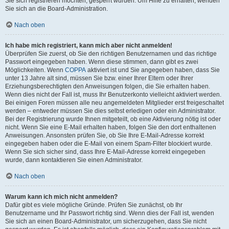
Sie sich registrieren möchten, gesperrt wurden. Um Hilfe zu erhalten, wenden
Sie sich an die Board-Administration.
Nach oben
Ich habe mich registriert, kann mich aber nicht anmelden!
Überprüfen Sie zuerst, ob Sie den richtigen Benutzernamen und das richtige
Passwort eingegeben haben. Wenn diese stimmen, dann gibt es zwei
Möglichkeiten. Wenn
COPPA
aktiviert ist und Sie angegeben haben, dass Sie
unter 13 Jahre alt sind, müssen Sie bzw. einer Ihrer Eltern oder Ihrer
Erziehungsberechtigten den Anweisungen folgen, die Sie erhalten haben.
Wenn dies nicht der Fall ist, muss Ihr Benutzerkonto vielleicht aktiviert werden.
Bei einigen Foren müssen alle neu angemeldeten Mitglieder erst freigeschaltet
werden – entweder müssen Sie dies selbst erledigen oder ein Administrator.
Bei der Registrierung wurde Ihnen mitgeteilt, ob eine Aktivierung nötig ist oder
nicht. Wenn Sie eine E-Mail erhalten haben, folgen Sie den dort enthaltenen
Anweisungen. Ansonsten prüfen Sie, ob Sie Ihre E-Mail-Adresse korrekt
eingegeben haben oder die E-Mail von einem Spam-Filter blockiert wurde.
Wenn Sie sich sicher sind, dass Ihre E-Mail-Adresse korrekt eingegeben
wurde, dann kontaktieren Sie einen Administrator.
Nach oben
Warum kann ich mich nicht anmelden?
Dafür gibt es viele mögliche Gründe. Prüfen Sie zunächst, ob Ihr
Benutzername und Ihr Passwort richtig sind. Wenn dies der Fall ist, wenden
Sie sich an einen Board-Administrator, um sicherzugehen, dass Sie nicht