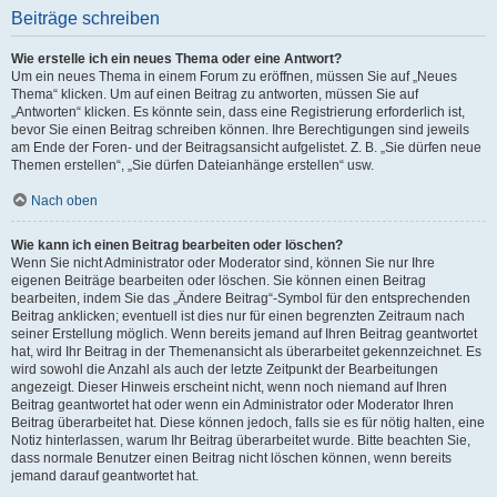
Beiträge schreiben
Wie erstelle ich ein neues Thema oder eine Antwort?
Um ein neues Thema in einem Forum zu eröffnen, müssen Sie auf „Neues
Thema“ klicken. Um auf einen Beitrag zu antworten, müssen Sie auf
„Antworten“ klicken. Es könnte sein, dass eine Registrierung erforderlich ist,
bevor Sie einen Beitrag schreiben können. Ihre Berechtigungen sind jeweils
am Ende der Foren- und der Beitragsansicht aufgelistet. Z. B. „Sie dürfen neue
Themen erstellen“, „Sie dürfen Dateianhänge erstellen“ usw.
Nach oben
Wie kann ich einen Beitrag bearbeiten oder löschen?
Wenn Sie nicht Administrator oder Moderator sind, können Sie nur Ihre
eigenen Beiträge bearbeiten oder löschen. Sie können einen Beitrag
bearbeiten, indem Sie das „Ändere Beitrag“-Symbol für den entsprechenden
Beitrag anklicken; eventuell ist dies nur für einen begrenzten Zeitraum nach
seiner Erstellung möglich. Wenn bereits jemand auf Ihren Beitrag geantwortet
hat, wird Ihr Beitrag in der Themenansicht als überarbeitet gekennzeichnet. Es
wird sowohl die Anzahl als auch der letzte Zeitpunkt der Bearbeitungen
angezeigt. Dieser Hinweis erscheint nicht, wenn noch niemand auf Ihren
Beitrag geantwortet hat oder wenn ein Administrator oder Moderator Ihren
Beitrag überarbeitet hat. Diese können jedoch, falls sie es für nötig halten, eine
Notiz hinterlassen, warum Ihr Beitrag überarbeitet wurde. Bitte beachten Sie,
dass normale Benutzer einen Beitrag nicht löschen können, wenn bereits
jemand darauf geantwortet hat.