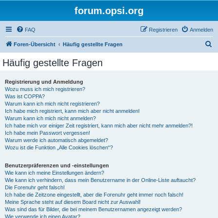
forum.opsi.org
FAQ
Registrieren
Anmelden
S
Foren-Übersicht
Häufig gestellte Fragen
u
Häufig gestellte Fragen
c
h
Registrierung und Anmeldung
Wozu muss ich mich registrieren?
e
Was ist COPPA?
Warum kann ich mich nicht registrieren?
Ich habe mich registriert, kann mich aber nicht anmelden!
Warum kann ich mich nicht anmelden?
Ich habe mich vor einiger Zeit registriert, kann mich aber nicht mehr anmelden?!
Ich habe mein Passwort vergessen!
Warum werde ich automatisch abgemeldet?
Wozu ist die Funktion „Alle Cookies löschen“?
Benutzerpräferenzen und -einstellungen
Wie kann ich meine Einstellungen ändern?
Wie kann ich verhindern, dass mein Benutzername in der Online-Liste auftaucht?
Die Forenuhr geht falsch!
Ich habe die Zeitzone eingestellt, aber die Forenuhr geht immer noch falsch!
Meine Sprache steht auf diesem Board nicht zur Auswahl!
Was sind das für Bilder, die bei meinem Benutzernamen angezeigt werden?
Wie verwende ich einen Avatar?