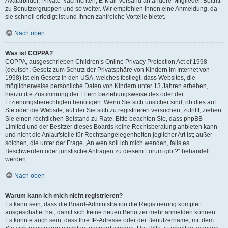
Avatarbilder, Private Nachrichten, E-Mail-Versand an andere Mitglieder, Beitritt
zu Benutzergruppen und so weiter. Wir empfehlen Ihnen eine Anmeldung, da
sie schnell erledigt ist und Ihnen zahlreiche Vorteile bietet.
Nach oben
Was ist COPPA?
COPPA, ausgeschrieben Children’s Online Privacy Protection Act of 1998
(deutsch: Gesetz zum Schutz der Privatsphäre von Kindern im Internet von
1998) ist ein Gesetz in den USA, welches festlegt, dass Websites, die
möglicherweise persönliche Daten von Kindern unter 13 Jahren erheben,
hierzu die Zustimmung der Eltern beziehungsweise des oder der
Erziehungsberechtigten benötigen. Wenn Sie sich unsicher sind, ob dies auf
Sie oder die Website, auf der Sie sich zu registrieren versuchen, zutrifft, ziehen
Sie einen rechtlichen Beistand zu Rate. Bitte beachten Sie, dass phpBB
Limited und der Besitzer dieses Boards keine Rechtsberatung anbieten kann
und nicht die Anlaufstelle für Rechtsangelegenheiten jeglicher Art ist; außer
solchen, die unter der Frage „An wen soll ich mich wenden, falls es
Beschwerden oder juristische Anfragen zu diesem Forum gibt?“ behandelt
werden.
Nach oben
Warum kann ich mich nicht registrieren?
Es kann sein, dass die Board-Administration die Registrierung komplett
ausgeschaltet hat, damit sich keine neuen Benutzer mehr anmelden können.
Es könnte auch sein, dass Ihre IP-Adresse oder der Benutzername, mit dem