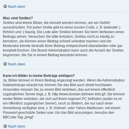
Nach oben
Was sind Smilies?
Smilies sind kleine Bilder, die benutzt werden können, um ein Gefühl
auszudrücken. Für jeden Smilie gibt es einen kurzen Code, z. B. bedeutet :)
fröhlich und :( traurig. Die Liste aller Smilies können Sie beim Verfassen eines
Beitrags sehen. Versuchen Sie bitte trotzdem, Smilies nicht zu häufig zu
benutzen, sie können einen Beitrag schnell unlesbar machen und ein
Moderator könnte deshalb Ihren Beitrag entsprechend überarbeiten oder gar
komplett löschen. Die Board-Administration kann auch die Anzahl der Smilies
begrenzen, die Sie in einem Beitrag benutzen können.
Nach oben
Kann ich Bilder in meine Beiträge einfügen?
Ja, Bilder können in Ihrem Beitrag angezeigt werden. Wenn die Administration
Dateianhänge erlaubt hat, können Sie das Bild auch direkt hochladen.
Ansonsten müssen Sie zu einem Bild verlinken, das auf einem öffentlich
zugänglichen Server liegt, z. B. http://www.domain.tld/mein-bild.gif. Sie können
weder Bilder verlinken, die sich auf Ihrem eigenen PC befinden (außer es ist
ein öffentlich zugänglicher Server), noch zu Bildern, die nur nach einer
Anmeldung verfügbar sind, z. B. Hotmail- oder Yahoo-Mailboxen, mit einem
Passwort geschützte Seiten usw. Um das Bild anzuzeigen, benutze den
BBCode-Tag „[img]“.
Nach oben