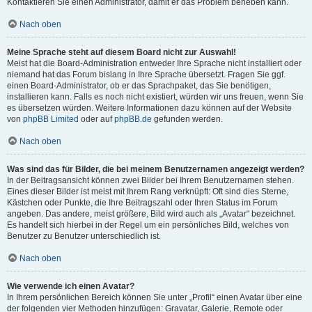
Kontaktieren Sie einen Administrator, damit er das Problem beheben kann.
Nach oben
Meine Sprache steht auf diesem Board nicht zur Auswahl!
Meist hat die Board-Administration entweder Ihre Sprache nicht installiert oder
niemand hat das Forum bislang in Ihre Sprache übersetzt. Fragen Sie ggf.
einen Board-Administrator, ob er das Sprachpaket, das Sie benötigen,
installieren kann. Falls es noch nicht existiert, würden wir uns freuen, wenn Sie
es übersetzen würden. Weitere Informationen dazu können auf der Website
von
phpBB Limited
oder auf
phpBB.de
gefunden werden.
Nach oben
Was sind das für Bilder, die bei meinem Benutzernamen angezeigt werden?
In der Beitragsansicht können zwei Bilder bei Ihrem Benutzernamen stehen.
Eines dieser Bilder ist meist mit Ihrem Rang verknüpft: Oft sind dies Sterne,
Kästchen oder Punkte, die Ihre Beitragszahl oder Ihren Status im Forum
angeben. Das andere, meist größere, Bild wird auch als „Avatar“ bezeichnet.
Es handelt sich hierbei in der Regel um ein persönliches Bild, welches von
Benutzer zu Benutzer unterschiedlich ist.
Nach oben
Wie verwende ich einen Avatar?
In Ihrem persönlichen Bereich können Sie unter „Profil“ einen Avatar über eine
der folgenden vier Methoden hinzufügen: Gravatar, Galerie, Remote oder