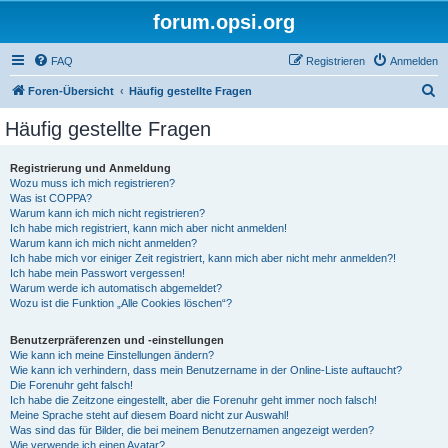
forum.opsi.org
FAQ
Registrieren
Anmelden
S
Foren-Übersicht
Häufig gestellte Fragen
u
Häufig gestellte Fragen
c
h
Registrierung und Anmeldung
Wozu muss ich mich registrieren?
e
Was ist COPPA?
Warum kann ich mich nicht registrieren?
Ich habe mich registriert, kann mich aber nicht anmelden!
Warum kann ich mich nicht anmelden?
Ich habe mich vor einiger Zeit registriert, kann mich aber nicht mehr anmelden?!
Ich habe mein Passwort vergessen!
Warum werde ich automatisch abgemeldet?
Wozu ist die Funktion „Alle Cookies löschen“?
Benutzerpräferenzen und -einstellungen
Wie kann ich meine Einstellungen ändern?
Wie kann ich verhindern, dass mein Benutzername in der Online-Liste auftaucht?
Die Forenuhr geht falsch!
Ich habe die Zeitzone eingestellt, aber die Forenuhr geht immer noch falsch!
Meine Sprache steht auf diesem Board nicht zur Auswahl!
Was sind das für Bilder, die bei meinem Benutzernamen angezeigt werden?
Wie verwende ich einen Avatar?