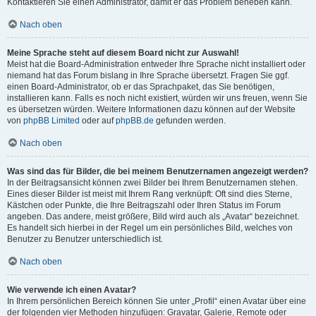
Kontaktieren Sie einen Administrator, damit er das Problem beheben kann.
Nach oben
Meine Sprache steht auf diesem Board nicht zur Auswahl!
Meist hat die Board-Administration entweder Ihre Sprache nicht installiert oder
niemand hat das Forum bislang in Ihre Sprache übersetzt. Fragen Sie ggf.
einen Board-Administrator, ob er das Sprachpaket, das Sie benötigen,
installieren kann. Falls es noch nicht existiert, würden wir uns freuen, wenn Sie
es übersetzen würden. Weitere Informationen dazu können auf der Website
von
phpBB Limited
oder auf
phpBB.de
gefunden werden.
Nach oben
Was sind das für Bilder, die bei meinem Benutzernamen angezeigt werden?
In der Beitragsansicht können zwei Bilder bei Ihrem Benutzernamen stehen.
Eines dieser Bilder ist meist mit Ihrem Rang verknüpft: Oft sind dies Sterne,
Kästchen oder Punkte, die Ihre Beitragszahl oder Ihren Status im Forum
angeben. Das andere, meist größere, Bild wird auch als „Avatar“ bezeichnet.
Es handelt sich hierbei in der Regel um ein persönliches Bild, welches von
Benutzer zu Benutzer unterschiedlich ist.
Nach oben
Wie verwende ich einen Avatar?
In Ihrem persönlichen Bereich können Sie unter „Profil“ einen Avatar über eine
der folgenden vier Methoden hinzufügen: Gravatar, Galerie, Remote oder