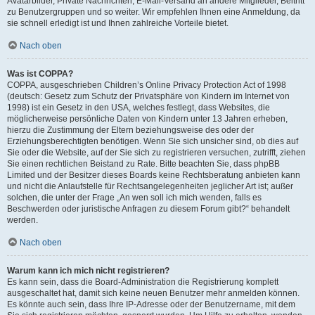
Avatarbilder, Private Nachrichten, E-Mail-Versand an andere Mitglieder, Beitritt
zu Benutzergruppen und so weiter. Wir empfehlen Ihnen eine Anmeldung, da
sie schnell erledigt ist und Ihnen zahlreiche Vorteile bietet.
Nach oben
Was ist COPPA?
COPPA, ausgeschrieben Children’s Online Privacy Protection Act of 1998
(deutsch: Gesetz zum Schutz der Privatsphäre von Kindern im Internet von
1998) ist ein Gesetz in den USA, welches festlegt, dass Websites, die
möglicherweise persönliche Daten von Kindern unter 13 Jahren erheben,
hierzu die Zustimmung der Eltern beziehungsweise des oder der
Erziehungsberechtigten benötigen. Wenn Sie sich unsicher sind, ob dies auf
Sie oder die Website, auf der Sie sich zu registrieren versuchen, zutrifft, ziehen
Sie einen rechtlichen Beistand zu Rate. Bitte beachten Sie, dass phpBB
Limited und der Besitzer dieses Boards keine Rechtsberatung anbieten kann
und nicht die Anlaufstelle für Rechtsangelegenheiten jeglicher Art ist; außer
solchen, die unter der Frage „An wen soll ich mich wenden, falls es
Beschwerden oder juristische Anfragen zu diesem Forum gibt?“ behandelt
werden.
Nach oben
Warum kann ich mich nicht registrieren?
Es kann sein, dass die Board-Administration die Registrierung komplett
ausgeschaltet hat, damit sich keine neuen Benutzer mehr anmelden können.
Es könnte auch sein, dass Ihre IP-Adresse oder der Benutzername, mit dem