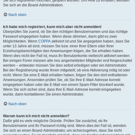
Sie sich registrieren möchten, gesperrt wurden. Um Hilfe zu erhalten, wenden
Sie sich an die Board-Administration.
Nach oben
Ich habe mich registriert, kann mich aber nicht anmelden!
Überprüfen Sie zuerst, ob Sie den richtigen Benutzernamen und das richtige
Passwort eingegeben haben. Wenn diese stimmen, dann gibt es zwei
Möglichkeiten. Wenn
COPPA
aktiviert ist und Sie angegeben haben, dass Sie
unter 13 Jahre alt sind, müssen Sie bzw. einer Ihrer Eltern oder Ihrer
Erziehungsberechtigten den Anweisungen folgen, die Sie erhalten haben.
Wenn dies nicht der Fall ist, muss Ihr Benutzerkonto vielleicht aktiviert werden.
Bei einigen Foren müssen alle neu angemeldeten Mitglieder erst freigeschaltet
werden – entweder müssen Sie dies selbst erledigen oder ein Administrator.
Bei der Registrierung wurde Ihnen mitgeteilt, ob eine Aktivierung nötig ist oder
nicht. Wenn Sie eine E-Mail erhalten haben, folgen Sie den dort enthaltenen
Anweisungen. Ansonsten prüfen Sie, ob Sie Ihre E-Mail-Adresse korrekt
eingegeben haben oder die E-Mail von einem Spam-Filter blockiert wurde.
Wenn Sie sich sicher sind, dass Ihre E-Mail-Adresse korrekt eingegeben
wurde, dann kontaktieren Sie einen Administrator.
Nach oben
Warum kann ich mich nicht anmelden?
Dafür gibt es viele mögliche Gründe. Prüfen Sie zunächst, ob Ihr
Benutzername und Ihr Passwort richtig sind. Wenn dies der Fall ist, wenden
Sie sich an einen Board-Administrator, um sicherzugehen, dass Sie nicht