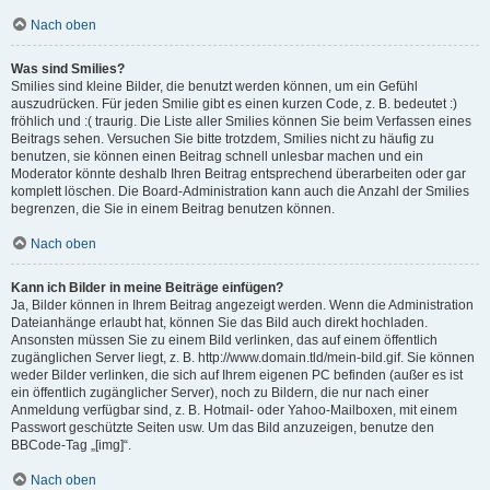
Nach oben
Was sind Smilies?
Smilies sind kleine Bilder, die benutzt werden können, um ein Gefühl
auszudrücken. Für jeden Smilie gibt es einen kurzen Code, z. B. bedeutet :)
fröhlich und :( traurig. Die Liste aller Smilies können Sie beim Verfassen eines
Beitrags sehen. Versuchen Sie bitte trotzdem, Smilies nicht zu häufig zu
benutzen, sie können einen Beitrag schnell unlesbar machen und ein
Moderator könnte deshalb Ihren Beitrag entsprechend überarbeiten oder gar
komplett löschen. Die Board-Administration kann auch die Anzahl der Smilies
begrenzen, die Sie in einem Beitrag benutzen können.
Nach oben
Kann ich Bilder in meine Beiträge einfügen?
Ja, Bilder können in Ihrem Beitrag angezeigt werden. Wenn die Administration
Dateianhänge erlaubt hat, können Sie das Bild auch direkt hochladen.
Ansonsten müssen Sie zu einem Bild verlinken, das auf einem öffentlich
zugänglichen Server liegt, z. B. http://www.domain.tld/mein-bild.gif. Sie können
weder Bilder verlinken, die sich auf Ihrem eigenen PC befinden (außer es ist
ein öffentlich zugänglicher Server), noch zu Bildern, die nur nach einer
Anmeldung verfügbar sind, z. B. Hotmail- oder Yahoo-Mailboxen, mit einem
Passwort geschützte Seiten usw. Um das Bild anzuzeigen, benutze den
BBCode-Tag „[img]“.
Nach oben