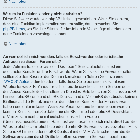
Nach oben
Warum ist Funktion x oder y nicht enthalten?
Diese Software wurde von phpBB Limited geschrieben. Wenn Sie denken,
dass eine Funktion implementiert werden sollte, dann besuchen Sie
phpBB Ideas
, wo Sie Ihre Stimme für bestehende Vorschläge abgeben oder
neue Funktionen vorschlagen können.
Nach oben
An wen soll ich mich wenden, falls es Beschwerden oder juristische
Anfragen zu diesem Forum gibt?
Jeder Administrator, der auf der „Das Team“-Seite aufgeführt ist, ist ein
geeigneter Kontakt für Ihre Beschwerde. Wenn Sie so keine Antwort erhalten,
sollten Sie den Besitzer der Domain kontaktieren (führen Sie dazu eine
„WHOIS“-Abfrage
durch) oder — falls diese Seite bei einem kostenlosen
Webhoster wie z. B. Yahoo!, free.fr, funpic.de usw. liegt — den Support oder
den Abuse-Kontakt des betreffenden Dienstes. Bitte beachten Sie, dass phpBB
Limited (phpBB.com) und phpBB Deutschland e. V. (phpBB.de)
absolut keinen
Einfluss
auf die Benutzung oder den oder die Benutzer der Forensoftware
haben und dafür in keiner Weise zur Verantwortung herangezogen werden
können. Kontaktieren Sie daher nie phpBB Limited oder phpBB Deutschland
e. V. in Zusammenhang mit jeglichen juristischen Fragen
(Unterlassungserklärungen, Haftungsfragen usw.), die
sich nicht direkt
auf die
Website phpbb.com, phpbb.de oder die phpBB-Software selbst beziehen. Falls
Sie phpBB Limited oder phpBB Deutschland e. V. E-Mails schreiben, die die
Softwarenutzung durch Dritte
betreffen, so werden Sie, wenn überhaupt,