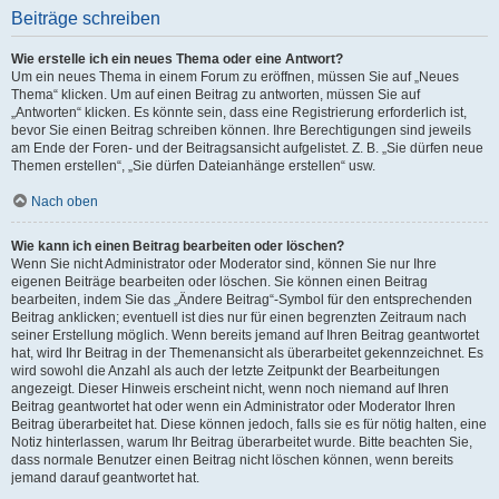
Beiträge schreiben
Wie erstelle ich ein neues Thema oder eine Antwort?
Um ein neues Thema in einem Forum zu eröffnen, müssen Sie auf „Neues
Thema“ klicken. Um auf einen Beitrag zu antworten, müssen Sie auf
„Antworten“ klicken. Es könnte sein, dass eine Registrierung erforderlich ist,
bevor Sie einen Beitrag schreiben können. Ihre Berechtigungen sind jeweils
am Ende der Foren- und der Beitragsansicht aufgelistet. Z. B. „Sie dürfen neue
Themen erstellen“, „Sie dürfen Dateianhänge erstellen“ usw.
Nach oben
Wie kann ich einen Beitrag bearbeiten oder löschen?
Wenn Sie nicht Administrator oder Moderator sind, können Sie nur Ihre
eigenen Beiträge bearbeiten oder löschen. Sie können einen Beitrag
bearbeiten, indem Sie das „Ändere Beitrag“-Symbol für den entsprechenden
Beitrag anklicken; eventuell ist dies nur für einen begrenzten Zeitraum nach
seiner Erstellung möglich. Wenn bereits jemand auf Ihren Beitrag geantwortet
hat, wird Ihr Beitrag in der Themenansicht als überarbeitet gekennzeichnet. Es
wird sowohl die Anzahl als auch der letzte Zeitpunkt der Bearbeitungen
angezeigt. Dieser Hinweis erscheint nicht, wenn noch niemand auf Ihren
Beitrag geantwortet hat oder wenn ein Administrator oder Moderator Ihren
Beitrag überarbeitet hat. Diese können jedoch, falls sie es für nötig halten, eine
Notiz hinterlassen, warum Ihr Beitrag überarbeitet wurde. Bitte beachten Sie,
dass normale Benutzer einen Beitrag nicht löschen können, wenn bereits
jemand darauf geantwortet hat.