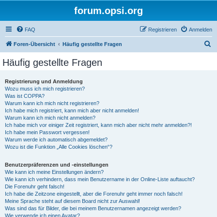
forum.opsi.org
FAQ
Registrieren
Anmelden
S
Foren-Übersicht
Häufig gestellte Fragen
u
Häufig gestellte Fragen
c
h
Registrierung und Anmeldung
Wozu muss ich mich registrieren?
e
Was ist COPPA?
Warum kann ich mich nicht registrieren?
Ich habe mich registriert, kann mich aber nicht anmelden!
Warum kann ich mich nicht anmelden?
Ich habe mich vor einiger Zeit registriert, kann mich aber nicht mehr anmelden?!
Ich habe mein Passwort vergessen!
Warum werde ich automatisch abgemeldet?
Wozu ist die Funktion „Alle Cookies löschen“?
Benutzerpräferenzen und -einstellungen
Wie kann ich meine Einstellungen ändern?
Wie kann ich verhindern, dass mein Benutzername in der Online-Liste auftaucht?
Die Forenuhr geht falsch!
Ich habe die Zeitzone eingestellt, aber die Forenuhr geht immer noch falsch!
Meine Sprache steht auf diesem Board nicht zur Auswahl!
Was sind das für Bilder, die bei meinem Benutzernamen angezeigt werden?
Wie verwende ich einen Avatar?