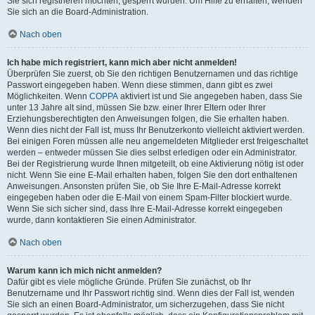
Sie sich registrieren möchten, gesperrt wurden. Um Hilfe zu erhalten, wenden
Sie sich an die Board-Administration.
Nach oben
Ich habe mich registriert, kann mich aber nicht anmelden!
Überprüfen Sie zuerst, ob Sie den richtigen Benutzernamen und das richtige
Passwort eingegeben haben. Wenn diese stimmen, dann gibt es zwei
Möglichkeiten. Wenn
COPPA
aktiviert ist und Sie angegeben haben, dass Sie
unter 13 Jahre alt sind, müssen Sie bzw. einer Ihrer Eltern oder Ihrer
Erziehungsberechtigten den Anweisungen folgen, die Sie erhalten haben.
Wenn dies nicht der Fall ist, muss Ihr Benutzerkonto vielleicht aktiviert werden.
Bei einigen Foren müssen alle neu angemeldeten Mitglieder erst freigeschaltet
werden – entweder müssen Sie dies selbst erledigen oder ein Administrator.
Bei der Registrierung wurde Ihnen mitgeteilt, ob eine Aktivierung nötig ist oder
nicht. Wenn Sie eine E-Mail erhalten haben, folgen Sie den dort enthaltenen
Anweisungen. Ansonsten prüfen Sie, ob Sie Ihre E-Mail-Adresse korrekt
eingegeben haben oder die E-Mail von einem Spam-Filter blockiert wurde.
Wenn Sie sich sicher sind, dass Ihre E-Mail-Adresse korrekt eingegeben
wurde, dann kontaktieren Sie einen Administrator.
Nach oben
Warum kann ich mich nicht anmelden?
Dafür gibt es viele mögliche Gründe. Prüfen Sie zunächst, ob Ihr
Benutzername und Ihr Passwort richtig sind. Wenn dies der Fall ist, wenden
Sie sich an einen Board-Administrator, um sicherzugehen, dass Sie nicht