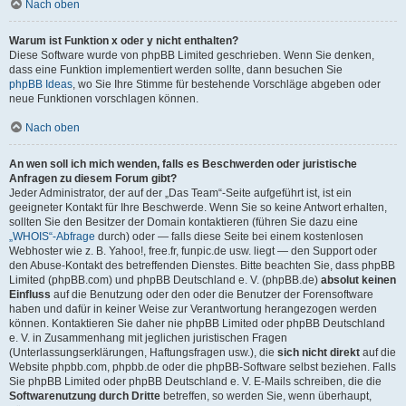
Nach oben
Warum ist Funktion x oder y nicht enthalten?
Diese Software wurde von phpBB Limited geschrieben. Wenn Sie denken,
dass eine Funktion implementiert werden sollte, dann besuchen Sie
phpBB Ideas
, wo Sie Ihre Stimme für bestehende Vorschläge abgeben oder
neue Funktionen vorschlagen können.
Nach oben
An wen soll ich mich wenden, falls es Beschwerden oder juristische
Anfragen zu diesem Forum gibt?
Jeder Administrator, der auf der „Das Team“-Seite aufgeführt ist, ist ein
geeigneter Kontakt für Ihre Beschwerde. Wenn Sie so keine Antwort erhalten,
sollten Sie den Besitzer der Domain kontaktieren (führen Sie dazu eine
„WHOIS“-Abfrage
durch) oder — falls diese Seite bei einem kostenlosen
Webhoster wie z. B. Yahoo!, free.fr, funpic.de usw. liegt — den Support oder
den Abuse-Kontakt des betreffenden Dienstes. Bitte beachten Sie, dass phpBB
Limited (phpBB.com) und phpBB Deutschland e. V. (phpBB.de)
absolut keinen
Einfluss
auf die Benutzung oder den oder die Benutzer der Forensoftware
haben und dafür in keiner Weise zur Verantwortung herangezogen werden
können. Kontaktieren Sie daher nie phpBB Limited oder phpBB Deutschland
e. V. in Zusammenhang mit jeglichen juristischen Fragen
(Unterlassungserklärungen, Haftungsfragen usw.), die
sich nicht direkt
auf die
Website phpbb.com, phpbb.de oder die phpBB-Software selbst beziehen. Falls
Sie phpBB Limited oder phpBB Deutschland e. V. E-Mails schreiben, die die
Softwarenutzung durch Dritte
betreffen, so werden Sie, wenn überhaupt,