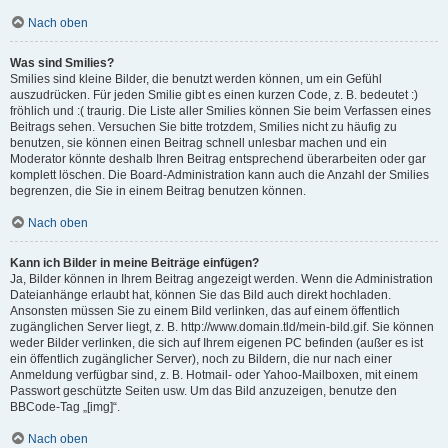
Nach oben
Was sind Smilies?
Smilies sind kleine Bilder, die benutzt werden können, um ein Gefühl
auszudrücken. Für jeden Smilie gibt es einen kurzen Code, z. B. bedeutet :)
fröhlich und :( traurig. Die Liste aller Smilies können Sie beim Verfassen eines
Beitrags sehen. Versuchen Sie bitte trotzdem, Smilies nicht zu häufig zu
benutzen, sie können einen Beitrag schnell unlesbar machen und ein
Moderator könnte deshalb Ihren Beitrag entsprechend überarbeiten oder gar
komplett löschen. Die Board-Administration kann auch die Anzahl der Smilies
begrenzen, die Sie in einem Beitrag benutzen können.
Nach oben
Kann ich Bilder in meine Beiträge einfügen?
Ja, Bilder können in Ihrem Beitrag angezeigt werden. Wenn die Administration
Dateianhänge erlaubt hat, können Sie das Bild auch direkt hochladen.
Ansonsten müssen Sie zu einem Bild verlinken, das auf einem öffentlich
zugänglichen Server liegt, z. B. http://www.domain.tld/mein-bild.gif. Sie können
weder Bilder verlinken, die sich auf Ihrem eigenen PC befinden (außer es ist
ein öffentlich zugänglicher Server), noch zu Bildern, die nur nach einer
Anmeldung verfügbar sind, z. B. Hotmail- oder Yahoo-Mailboxen, mit einem
Passwort geschützte Seiten usw. Um das Bild anzuzeigen, benutze den
BBCode-Tag „[img]“.
Nach oben