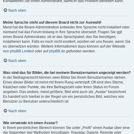
Kontaktieren Sie einen Administrator, damit er das Problem beheben kann.
Nach oben
Meine Sprache steht auf diesem Board nicht zur Auswahl!
Meist hat die Board-Administration entweder Ihre Sprache nicht installiert oder
niemand hat das Forum bislang in Ihre Sprache übersetzt. Fragen Sie ggf.
einen Board-Administrator, ob er das Sprachpaket, das Sie benötigen,
installieren kann. Falls es noch nicht existiert, würden wir uns freuen, wenn Sie
es übersetzen würden. Weitere Informationen dazu können auf der Website
von
phpBB Limited
oder auf
phpBB.de
gefunden werden.
Nach oben
Was sind das für Bilder, die bei meinem Benutzernamen angezeigt werden?
In der Beitragsansicht können zwei Bilder bei Ihrem Benutzernamen stehen.
Eines dieser Bilder ist meist mit Ihrem Rang verknüpft: Oft sind dies Sterne,
Kästchen oder Punkte, die Ihre Beitragszahl oder Ihren Status im Forum
angeben. Das andere, meist größere, Bild wird auch als „Avatar“ bezeichnet.
Es handelt sich hierbei in der Regel um ein persönliches Bild, welches von
Benutzer zu Benutzer unterschiedlich ist.
Nach oben
Wie verwende ich einen Avatar?
In Ihrem persönlichen Bereich können Sie unter „Profil“ einen Avatar über eine
der folgenden vier Methoden hinzufügen: Gravatar, Galerie, Remote oder