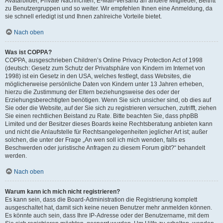
Avatarbilder, Private Nachrichten, E-Mail-Versand an andere Mitglieder, Beitritt
zu Benutzergruppen und so weiter. Wir empfehlen Ihnen eine Anmeldung, da
sie schnell erledigt ist und Ihnen zahlreiche Vorteile bietet.
Nach oben
Was ist COPPA?
COPPA, ausgeschrieben Children’s Online Privacy Protection Act of 1998
(deutsch: Gesetz zum Schutz der Privatsphäre von Kindern im Internet von
1998) ist ein Gesetz in den USA, welches festlegt, dass Websites, die
möglicherweise persönliche Daten von Kindern unter 13 Jahren erheben,
hierzu die Zustimmung der Eltern beziehungsweise des oder der
Erziehungsberechtigten benötigen. Wenn Sie sich unsicher sind, ob dies auf
Sie oder die Website, auf der Sie sich zu registrieren versuchen, zutrifft, ziehen
Sie einen rechtlichen Beistand zu Rate. Bitte beachten Sie, dass phpBB
Limited und der Besitzer dieses Boards keine Rechtsberatung anbieten kann
und nicht die Anlaufstelle für Rechtsangelegenheiten jeglicher Art ist; außer
solchen, die unter der Frage „An wen soll ich mich wenden, falls es
Beschwerden oder juristische Anfragen zu diesem Forum gibt?“ behandelt
werden.
Nach oben
Warum kann ich mich nicht registrieren?
Es kann sein, dass die Board-Administration die Registrierung komplett
ausgeschaltet hat, damit sich keine neuen Benutzer mehr anmelden können.
Es könnte auch sein, dass Ihre IP-Adresse oder der Benutzername, mit dem