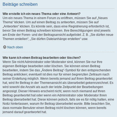
Beiträge schreiben
Wie erstelle ich ein neues Thema oder eine Antwort?
Um ein neues Thema in einem Forum zu eröffnen, müssen Sie auf „Neues
Thema“ klicken. Um auf einen Beitrag zu antworten, müssen Sie auf
„Antworten“ klicken. Es könnte sein, dass eine Registrierung erforderlich ist,
bevor Sie einen Beitrag schreiben können. Ihre Berechtigungen sind jeweils
am Ende der Foren- und der Beitragsansicht aufgelistet. Z. B. „Sie dürfen neue
Themen erstellen“, „Sie dürfen Dateianhänge erstellen“ usw.
Nach oben
Wie kann ich einen Beitrag bearbeiten oder löschen?
Wenn Sie nicht Administrator oder Moderator sind, können Sie nur Ihre
eigenen Beiträge bearbeiten oder löschen. Sie können einen Beitrag
bearbeiten, indem Sie das „Ändere Beitrag“-Symbol für den entsprechenden
Beitrag anklicken; eventuell ist dies nur für einen begrenzten Zeitraum nach
seiner Erstellung möglich. Wenn bereits jemand auf Ihren Beitrag geantwortet
hat, wird Ihr Beitrag in der Themenansicht als überarbeitet gekennzeichnet. Es
wird sowohl die Anzahl als auch der letzte Zeitpunkt der Bearbeitungen
angezeigt. Dieser Hinweis erscheint nicht, wenn noch niemand auf Ihren
Beitrag geantwortet hat oder wenn ein Administrator oder Moderator Ihren
Beitrag überarbeitet hat. Diese können jedoch, falls sie es für nötig halten, eine
Notiz hinterlassen, warum Ihr Beitrag überarbeitet wurde. Bitte beachten Sie,
dass normale Benutzer einen Beitrag nicht löschen können, wenn bereits
jemand darauf geantwortet hat.