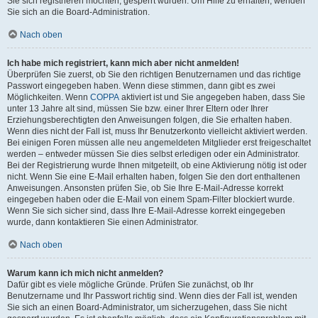
Sie sich registrieren möchten, gesperrt wurden. Um Hilfe zu erhalten, wenden
Sie sich an die Board-Administration.
Nach oben
Ich habe mich registriert, kann mich aber nicht anmelden!
Überprüfen Sie zuerst, ob Sie den richtigen Benutzernamen und das richtige
Passwort eingegeben haben. Wenn diese stimmen, dann gibt es zwei
Möglichkeiten. Wenn
COPPA
aktiviert ist und Sie angegeben haben, dass Sie
unter 13 Jahre alt sind, müssen Sie bzw. einer Ihrer Eltern oder Ihrer
Erziehungsberechtigten den Anweisungen folgen, die Sie erhalten haben.
Wenn dies nicht der Fall ist, muss Ihr Benutzerkonto vielleicht aktiviert werden.
Bei einigen Foren müssen alle neu angemeldeten Mitglieder erst freigeschaltet
werden – entweder müssen Sie dies selbst erledigen oder ein Administrator.
Bei der Registrierung wurde Ihnen mitgeteilt, ob eine Aktivierung nötig ist oder
nicht. Wenn Sie eine E-Mail erhalten haben, folgen Sie den dort enthaltenen
Anweisungen. Ansonsten prüfen Sie, ob Sie Ihre E-Mail-Adresse korrekt
eingegeben haben oder die E-Mail von einem Spam-Filter blockiert wurde.
Wenn Sie sich sicher sind, dass Ihre E-Mail-Adresse korrekt eingegeben
wurde, dann kontaktieren Sie einen Administrator.
Nach oben
Warum kann ich mich nicht anmelden?
Dafür gibt es viele mögliche Gründe. Prüfen Sie zunächst, ob Ihr
Benutzername und Ihr Passwort richtig sind. Wenn dies der Fall ist, wenden
Sie sich an einen Board-Administrator, um sicherzugehen, dass Sie nicht