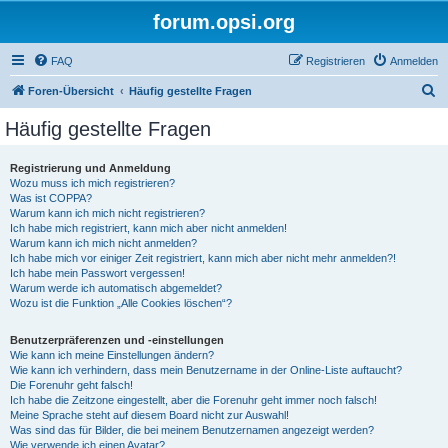
forum.opsi.org
FAQ
Registrieren
Anmelden
S
Foren-Übersicht
Häufig gestellte Fragen
u
Häufig gestellte Fragen
c
h
Registrierung und Anmeldung
Wozu muss ich mich registrieren?
e
Was ist COPPA?
Warum kann ich mich nicht registrieren?
Ich habe mich registriert, kann mich aber nicht anmelden!
Warum kann ich mich nicht anmelden?
Ich habe mich vor einiger Zeit registriert, kann mich aber nicht mehr anmelden?!
Ich habe mein Passwort vergessen!
Warum werde ich automatisch abgemeldet?
Wozu ist die Funktion „Alle Cookies löschen“?
Benutzerpräferenzen und -einstellungen
Wie kann ich meine Einstellungen ändern?
Wie kann ich verhindern, dass mein Benutzername in der Online-Liste auftaucht?
Die Forenuhr geht falsch!
Ich habe die Zeitzone eingestellt, aber die Forenuhr geht immer noch falsch!
Meine Sprache steht auf diesem Board nicht zur Auswahl!
Was sind das für Bilder, die bei meinem Benutzernamen angezeigt werden?
Wie verwende ich einen Avatar?