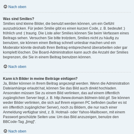
Nach oben
Was sind Smilies?
Smilies sind kleine Bilder, die benutzt werden können, um ein Gefühl
auszudrücken. Für jeden Smilie gibt es einen kurzen Code, z. B. bedeutet :)
fröhlich und :( traurig. Die Liste aller Smilies können Sie beim Verfassen eines
Beitrags sehen. Versuchen Sie bitte trotzdem, Smilies nicht zu häufig zu
benutzen, sie können einen Beitrag schnell unlesbar machen und ein
Moderator könnte deshalb Ihren Beitrag entsprechend überarbeiten oder gar
komplett löschen. Die Board-Administration kann auch die Anzahl der Smilies
begrenzen, die Sie in einem Beitrag benutzen können.
Nach oben
Kann ich Bilder in meine Beiträge einfügen?
Ja, Bilder können in Ihrem Beitrag angezeigt werden. Wenn die Administration
Dateianhänge erlaubt hat, können Sie das Bild auch direkt hochladen.
Ansonsten müssen Sie zu einem Bild verlinken, das auf einem öffentlich
zugänglichen Server liegt, z. B. http://www.domain.tld/mein-bild.gif. Sie können
weder Bilder verlinken, die sich auf Ihrem eigenen PC befinden (außer es ist
ein öffentlich zugänglicher Server), noch zu Bildern, die nur nach einer
Anmeldung verfügbar sind, z. B. Hotmail- oder Yahoo-Mailboxen, mit einem
Passwort geschützte Seiten usw. Um das Bild anzuzeigen, benutze den
BBCode-Tag „[img]“.
Nach oben