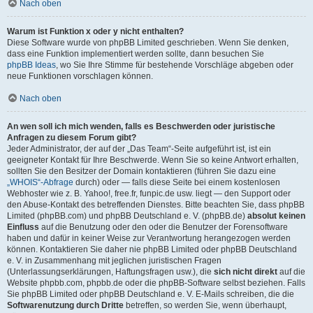
Nach oben
Warum ist Funktion x oder y nicht enthalten?
Diese Software wurde von phpBB Limited geschrieben. Wenn Sie denken,
dass eine Funktion implementiert werden sollte, dann besuchen Sie
phpBB Ideas
, wo Sie Ihre Stimme für bestehende Vorschläge abgeben oder
neue Funktionen vorschlagen können.
Nach oben
An wen soll ich mich wenden, falls es Beschwerden oder juristische
Anfragen zu diesem Forum gibt?
Jeder Administrator, der auf der „Das Team“-Seite aufgeführt ist, ist ein
geeigneter Kontakt für Ihre Beschwerde. Wenn Sie so keine Antwort erhalten,
sollten Sie den Besitzer der Domain kontaktieren (führen Sie dazu eine
„WHOIS“-Abfrage
durch) oder — falls diese Seite bei einem kostenlosen
Webhoster wie z. B. Yahoo!, free.fr, funpic.de usw. liegt — den Support oder
den Abuse-Kontakt des betreffenden Dienstes. Bitte beachten Sie, dass phpBB
Limited (phpBB.com) und phpBB Deutschland e. V. (phpBB.de)
absolut keinen
Einfluss
auf die Benutzung oder den oder die Benutzer der Forensoftware
haben und dafür in keiner Weise zur Verantwortung herangezogen werden
können. Kontaktieren Sie daher nie phpBB Limited oder phpBB Deutschland
e. V. in Zusammenhang mit jeglichen juristischen Fragen
(Unterlassungserklärungen, Haftungsfragen usw.), die
sich nicht direkt
auf die
Website phpbb.com, phpbb.de oder die phpBB-Software selbst beziehen. Falls
Sie phpBB Limited oder phpBB Deutschland e. V. E-Mails schreiben, die die
Softwarenutzung durch Dritte
betreffen, so werden Sie, wenn überhaupt,