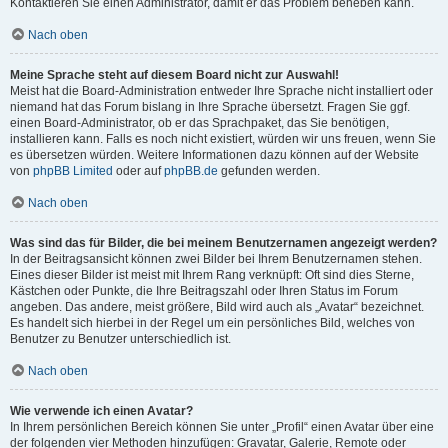
Kontaktieren Sie einen Administrator, damit er das Problem beheben kann.
Nach oben
Meine Sprache steht auf diesem Board nicht zur Auswahl!
Meist hat die Board-Administration entweder Ihre Sprache nicht installiert oder
niemand hat das Forum bislang in Ihre Sprache übersetzt. Fragen Sie ggf.
einen Board-Administrator, ob er das Sprachpaket, das Sie benötigen,
installieren kann. Falls es noch nicht existiert, würden wir uns freuen, wenn Sie
es übersetzen würden. Weitere Informationen dazu können auf der Website
von
phpBB Limited
oder auf
phpBB.de
gefunden werden.
Nach oben
Was sind das für Bilder, die bei meinem Benutzernamen angezeigt werden?
In der Beitragsansicht können zwei Bilder bei Ihrem Benutzernamen stehen.
Eines dieser Bilder ist meist mit Ihrem Rang verknüpft: Oft sind dies Sterne,
Kästchen oder Punkte, die Ihre Beitragszahl oder Ihren Status im Forum
angeben. Das andere, meist größere, Bild wird auch als „Avatar“ bezeichnet.
Es handelt sich hierbei in der Regel um ein persönliches Bild, welches von
Benutzer zu Benutzer unterschiedlich ist.
Nach oben
Wie verwende ich einen Avatar?
In Ihrem persönlichen Bereich können Sie unter „Profil“ einen Avatar über eine
der folgenden vier Methoden hinzufügen: Gravatar, Galerie, Remote oder