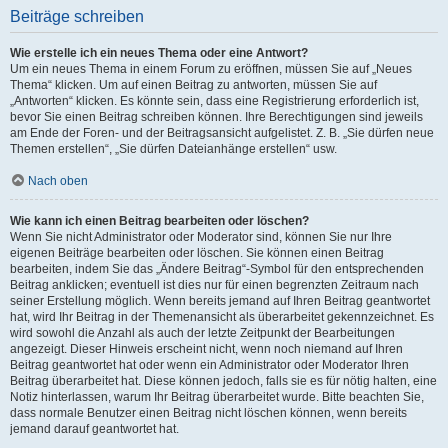
Beiträge schreiben
Wie erstelle ich ein neues Thema oder eine Antwort?
Um ein neues Thema in einem Forum zu eröffnen, müssen Sie auf „Neues
Thema“ klicken. Um auf einen Beitrag zu antworten, müssen Sie auf
„Antworten“ klicken. Es könnte sein, dass eine Registrierung erforderlich ist,
bevor Sie einen Beitrag schreiben können. Ihre Berechtigungen sind jeweils
am Ende der Foren- und der Beitragsansicht aufgelistet. Z. B. „Sie dürfen neue
Themen erstellen“, „Sie dürfen Dateianhänge erstellen“ usw.
Nach oben
Wie kann ich einen Beitrag bearbeiten oder löschen?
Wenn Sie nicht Administrator oder Moderator sind, können Sie nur Ihre
eigenen Beiträge bearbeiten oder löschen. Sie können einen Beitrag
bearbeiten, indem Sie das „Ändere Beitrag“-Symbol für den entsprechenden
Beitrag anklicken; eventuell ist dies nur für einen begrenzten Zeitraum nach
seiner Erstellung möglich. Wenn bereits jemand auf Ihren Beitrag geantwortet
hat, wird Ihr Beitrag in der Themenansicht als überarbeitet gekennzeichnet. Es
wird sowohl die Anzahl als auch der letzte Zeitpunkt der Bearbeitungen
angezeigt. Dieser Hinweis erscheint nicht, wenn noch niemand auf Ihren
Beitrag geantwortet hat oder wenn ein Administrator oder Moderator Ihren
Beitrag überarbeitet hat. Diese können jedoch, falls sie es für nötig halten, eine
Notiz hinterlassen, warum Ihr Beitrag überarbeitet wurde. Bitte beachten Sie,
dass normale Benutzer einen Beitrag nicht löschen können, wenn bereits
jemand darauf geantwortet hat.