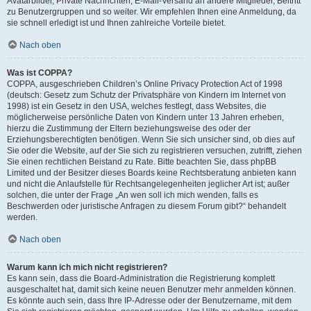
Avatarbilder, Private Nachrichten, E-Mail-Versand an andere Mitglieder, Beitritt
zu Benutzergruppen und so weiter. Wir empfehlen Ihnen eine Anmeldung, da
sie schnell erledigt ist und Ihnen zahlreiche Vorteile bietet.
Nach oben
Was ist COPPA?
COPPA, ausgeschrieben Children’s Online Privacy Protection Act of 1998
(deutsch: Gesetz zum Schutz der Privatsphäre von Kindern im Internet von
1998) ist ein Gesetz in den USA, welches festlegt, dass Websites, die
möglicherweise persönliche Daten von Kindern unter 13 Jahren erheben,
hierzu die Zustimmung der Eltern beziehungsweise des oder der
Erziehungsberechtigten benötigen. Wenn Sie sich unsicher sind, ob dies auf
Sie oder die Website, auf der Sie sich zu registrieren versuchen, zutrifft, ziehen
Sie einen rechtlichen Beistand zu Rate. Bitte beachten Sie, dass phpBB
Limited und der Besitzer dieses Boards keine Rechtsberatung anbieten kann
und nicht die Anlaufstelle für Rechtsangelegenheiten jeglicher Art ist; außer
solchen, die unter der Frage „An wen soll ich mich wenden, falls es
Beschwerden oder juristische Anfragen zu diesem Forum gibt?“ behandelt
werden.
Nach oben
Warum kann ich mich nicht registrieren?
Es kann sein, dass die Board-Administration die Registrierung komplett
ausgeschaltet hat, damit sich keine neuen Benutzer mehr anmelden können.
Es könnte auch sein, dass Ihre IP-Adresse oder der Benutzername, mit dem