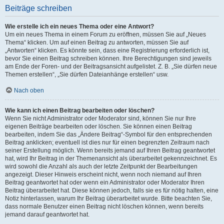
Beiträge schreiben
Wie erstelle ich ein neues Thema oder eine Antwort?
Um ein neues Thema in einem Forum zu eröffnen, müssen Sie auf „Neues
Thema“ klicken. Um auf einen Beitrag zu antworten, müssen Sie auf
„Antworten“ klicken. Es könnte sein, dass eine Registrierung erforderlich ist,
bevor Sie einen Beitrag schreiben können. Ihre Berechtigungen sind jeweils
am Ende der Foren- und der Beitragsansicht aufgelistet. Z. B. „Sie dürfen neue
Themen erstellen“, „Sie dürfen Dateianhänge erstellen“ usw.
Nach oben
Wie kann ich einen Beitrag bearbeiten oder löschen?
Wenn Sie nicht Administrator oder Moderator sind, können Sie nur Ihre
eigenen Beiträge bearbeiten oder löschen. Sie können einen Beitrag
bearbeiten, indem Sie das „Ändere Beitrag“-Symbol für den entsprechenden
Beitrag anklicken; eventuell ist dies nur für einen begrenzten Zeitraum nach
seiner Erstellung möglich. Wenn bereits jemand auf Ihren Beitrag geantwortet
hat, wird Ihr Beitrag in der Themenansicht als überarbeitet gekennzeichnet. Es
wird sowohl die Anzahl als auch der letzte Zeitpunkt der Bearbeitungen
angezeigt. Dieser Hinweis erscheint nicht, wenn noch niemand auf Ihren
Beitrag geantwortet hat oder wenn ein Administrator oder Moderator Ihren
Beitrag überarbeitet hat. Diese können jedoch, falls sie es für nötig halten, eine
Notiz hinterlassen, warum Ihr Beitrag überarbeitet wurde. Bitte beachten Sie,
dass normale Benutzer einen Beitrag nicht löschen können, wenn bereits
jemand darauf geantwortet hat.