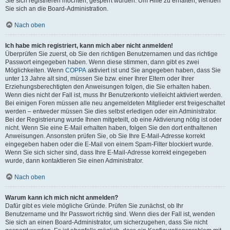
Sie sich registrieren möchten, gesperrt wurden. Um Hilfe zu erhalten, wenden
Sie sich an die Board-Administration.
Nach oben
Ich habe mich registriert, kann mich aber nicht anmelden!
Überprüfen Sie zuerst, ob Sie den richtigen Benutzernamen und das richtige
Passwort eingegeben haben. Wenn diese stimmen, dann gibt es zwei
Möglichkeiten. Wenn
COPPA
aktiviert ist und Sie angegeben haben, dass Sie
unter 13 Jahre alt sind, müssen Sie bzw. einer Ihrer Eltern oder Ihrer
Erziehungsberechtigten den Anweisungen folgen, die Sie erhalten haben.
Wenn dies nicht der Fall ist, muss Ihr Benutzerkonto vielleicht aktiviert werden.
Bei einigen Foren müssen alle neu angemeldeten Mitglieder erst freigeschaltet
werden – entweder müssen Sie dies selbst erledigen oder ein Administrator.
Bei der Registrierung wurde Ihnen mitgeteilt, ob eine Aktivierung nötig ist oder
nicht. Wenn Sie eine E-Mail erhalten haben, folgen Sie den dort enthaltenen
Anweisungen. Ansonsten prüfen Sie, ob Sie Ihre E-Mail-Adresse korrekt
eingegeben haben oder die E-Mail von einem Spam-Filter blockiert wurde.
Wenn Sie sich sicher sind, dass Ihre E-Mail-Adresse korrekt eingegeben
wurde, dann kontaktieren Sie einen Administrator.
Nach oben
Warum kann ich mich nicht anmelden?
Dafür gibt es viele mögliche Gründe. Prüfen Sie zunächst, ob Ihr
Benutzername und Ihr Passwort richtig sind. Wenn dies der Fall ist, wenden
Sie sich an einen Board-Administrator, um sicherzugehen, dass Sie nicht