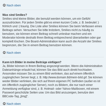
Nach oben
Was sind Smilies?
Smilies sind kleine Bilder, die benutzt werden können, um ein Gefühl
auszudrücken. Für jeden Smilie gibt es einen kurzen Code, z. B. bedeutet :)
fröhlich und :( traurig. Die Liste aller Smilies können Sie beim Verfassen eines
Beitrags sehen. Versuchen Sie bitte trotzdem, Smilies nicht zu häufig zu
benutzen, sie können einen Beitrag schnell unlesbar machen und ein
Moderator könnte deshalb Ihren Beitrag entsprechend überarbeiten oder gar
komplett löschen. Die Board-Administration kann auch die Anzahl der Smilies
begrenzen, die Sie in einem Beitrag benutzen können.
Nach oben
Kann ich Bilder in meine Beiträge einfügen?
Ja, Bilder können in Ihrem Beitrag angezeigt werden. Wenn die Administration
Dateianhänge erlaubt hat, können Sie das Bild auch direkt hochladen.
Ansonsten müssen Sie zu einem Bild verlinken, das auf einem öffentlich
zugänglichen Server liegt, z. B. http://www.domain.tld/mein-bild.gif. Sie können
weder Bilder verlinken, die sich auf Ihrem eigenen PC befinden (außer es ist
ein öffentlich zugänglicher Server), noch zu Bildern, die nur nach einer
Anmeldung verfügbar sind, z. B. Hotmail- oder Yahoo-Mailboxen, mit einem
Passwort geschützte Seiten usw. Um das Bild anzuzeigen, benutze den
BBCode-Tag „[img]“.
Nach oben