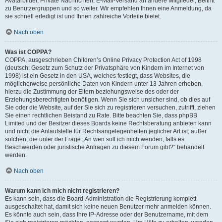
Avatarbilder, Private Nachrichten, E-Mail-Versand an andere Mitglieder, Beitritt
zu Benutzergruppen und so weiter. Wir empfehlen Ihnen eine Anmeldung, da
sie schnell erledigt ist und Ihnen zahlreiche Vorteile bietet.
Nach oben
Was ist COPPA?
COPPA, ausgeschrieben Children’s Online Privacy Protection Act of 1998
(deutsch: Gesetz zum Schutz der Privatsphäre von Kindern im Internet von
1998) ist ein Gesetz in den USA, welches festlegt, dass Websites, die
möglicherweise persönliche Daten von Kindern unter 13 Jahren erheben,
hierzu die Zustimmung der Eltern beziehungsweise des oder der
Erziehungsberechtigten benötigen. Wenn Sie sich unsicher sind, ob dies auf
Sie oder die Website, auf der Sie sich zu registrieren versuchen, zutrifft, ziehen
Sie einen rechtlichen Beistand zu Rate. Bitte beachten Sie, dass phpBB
Limited und der Besitzer dieses Boards keine Rechtsberatung anbieten kann
und nicht die Anlaufstelle für Rechtsangelegenheiten jeglicher Art ist; außer
solchen, die unter der Frage „An wen soll ich mich wenden, falls es
Beschwerden oder juristische Anfragen zu diesem Forum gibt?“ behandelt
werden.
Nach oben
Warum kann ich mich nicht registrieren?
Es kann sein, dass die Board-Administration die Registrierung komplett
ausgeschaltet hat, damit sich keine neuen Benutzer mehr anmelden können.
Es könnte auch sein, dass Ihre IP-Adresse oder der Benutzername, mit dem