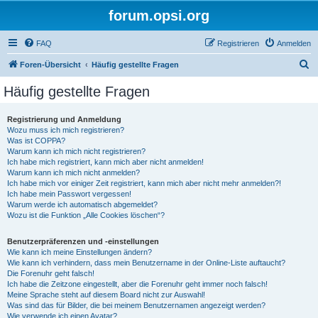
forum.opsi.org
FAQ
Registrieren
Anmelden
S
Foren-Übersicht
Häufig gestellte Fragen
u
Häufig gestellte Fragen
c
h
Registrierung und Anmeldung
Wozu muss ich mich registrieren?
e
Was ist COPPA?
Warum kann ich mich nicht registrieren?
Ich habe mich registriert, kann mich aber nicht anmelden!
Warum kann ich mich nicht anmelden?
Ich habe mich vor einiger Zeit registriert, kann mich aber nicht mehr anmelden?!
Ich habe mein Passwort vergessen!
Warum werde ich automatisch abgemeldet?
Wozu ist die Funktion „Alle Cookies löschen“?
Benutzerpräferenzen und -einstellungen
Wie kann ich meine Einstellungen ändern?
Wie kann ich verhindern, dass mein Benutzername in der Online-Liste auftaucht?
Die Forenuhr geht falsch!
Ich habe die Zeitzone eingestellt, aber die Forenuhr geht immer noch falsch!
Meine Sprache steht auf diesem Board nicht zur Auswahl!
Was sind das für Bilder, die bei meinem Benutzernamen angezeigt werden?
Wie verwende ich einen Avatar?