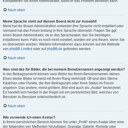
Kontaktieren Sie einen Administrator, damit er das Problem beheben kann.
Nach oben
Meine Sprache steht auf diesem Board nicht zur Auswahl!
Meist hat die Board-Administration entweder Ihre Sprache nicht installiert oder
niemand hat das Forum bislang in Ihre Sprache übersetzt. Fragen Sie ggf.
einen Board-Administrator, ob er das Sprachpaket, das Sie benötigen,
installieren kann. Falls es noch nicht existiert, würden wir uns freuen, wenn Sie
es übersetzen würden. Weitere Informationen dazu können auf der Website
von
phpBB Limited
oder auf
phpBB.de
gefunden werden.
Nach oben
Was sind das für Bilder, die bei meinem Benutzernamen angezeigt werden?
In der Beitragsansicht können zwei Bilder bei Ihrem Benutzernamen stehen.
Eines dieser Bilder ist meist mit Ihrem Rang verknüpft: Oft sind dies Sterne,
Kästchen oder Punkte, die Ihre Beitragszahl oder Ihren Status im Forum
angeben. Das andere, meist größere, Bild wird auch als „Avatar“ bezeichnet.
Es handelt sich hierbei in der Regel um ein persönliches Bild, welches von
Benutzer zu Benutzer unterschiedlich ist.
Nach oben
Wie verwende ich einen Avatar?
In Ihrem persönlichen Bereich können Sie unter „Profil“ einen Avatar über eine
der folgenden vier Methoden hinzufügen: Gravatar, Galerie, Remote oder