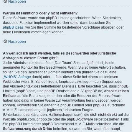
Nach oben
Warum ist Funktion x oder y nicht enthalten?
Diese Software wurde von phpBB Limited geschrieben. Wenn Sie denken,
dass eine Funktion implementiert werden sollte, dann besuchen Sie
phpBB Ideas
, wo Sie Ihre Stimme für bestehende Vorschläge abgeben oder
neue Funktionen vorschlagen können.
Nach oben
An wen soll ich mich wenden, falls es Beschwerden oder juristische
Anfragen zu diesem Forum gibt?
Jeder Administrator, der auf der „Das Team“-Seite aufgeführt ist, ist ein
geeigneter Kontakt für Ihre Beschwerde. Wenn Sie so keine Antwort erhalten,
sollten Sie den Besitzer der Domain kontaktieren (führen Sie dazu eine
„WHOIS“-Abfrage
durch) oder — falls diese Seite bei einem kostenlosen
Webhoster wie z. B. Yahoo!, free.fr, funpic.de usw. liegt — den Support oder
den Abuse-Kontakt des betreffenden Dienstes. Bitte beachten Sie, dass phpBB
Limited (phpBB.com) und phpBB Deutschland e. V. (phpBB.de)
absolut keinen
Einfluss
auf die Benutzung oder den oder die Benutzer der Forensoftware
haben und dafür in keiner Weise zur Verantwortung herangezogen werden
können. Kontaktieren Sie daher nie phpBB Limited oder phpBB Deutschland
e. V. in Zusammenhang mit jeglichen juristischen Fragen
(Unterlassungserklärungen, Haftungsfragen usw.), die
sich nicht direkt
auf die
Website phpbb.com, phpbb.de oder die phpBB-Software selbst beziehen. Falls
Sie phpBB Limited oder phpBB Deutschland e. V. E-Mails schreiben, die die
Softwarenutzung durch Dritte
betreffen, so werden Sie, wenn überhaupt,