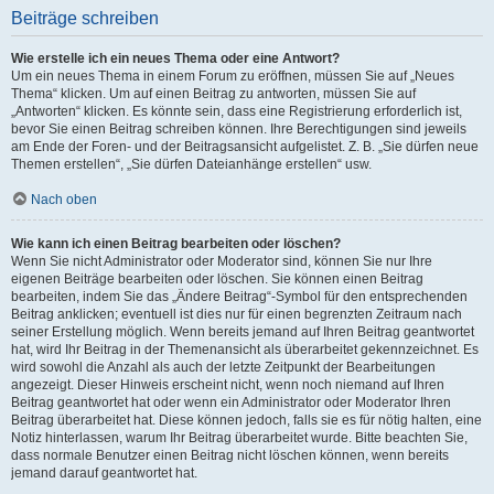
Beiträge schreiben
Wie erstelle ich ein neues Thema oder eine Antwort?
Um ein neues Thema in einem Forum zu eröffnen, müssen Sie auf „Neues
Thema“ klicken. Um auf einen Beitrag zu antworten, müssen Sie auf
„Antworten“ klicken. Es könnte sein, dass eine Registrierung erforderlich ist,
bevor Sie einen Beitrag schreiben können. Ihre Berechtigungen sind jeweils
am Ende der Foren- und der Beitragsansicht aufgelistet. Z. B. „Sie dürfen neue
Themen erstellen“, „Sie dürfen Dateianhänge erstellen“ usw.
Nach oben
Wie kann ich einen Beitrag bearbeiten oder löschen?
Wenn Sie nicht Administrator oder Moderator sind, können Sie nur Ihre
eigenen Beiträge bearbeiten oder löschen. Sie können einen Beitrag
bearbeiten, indem Sie das „Ändere Beitrag“-Symbol für den entsprechenden
Beitrag anklicken; eventuell ist dies nur für einen begrenzten Zeitraum nach
seiner Erstellung möglich. Wenn bereits jemand auf Ihren Beitrag geantwortet
hat, wird Ihr Beitrag in der Themenansicht als überarbeitet gekennzeichnet. Es
wird sowohl die Anzahl als auch der letzte Zeitpunkt der Bearbeitungen
angezeigt. Dieser Hinweis erscheint nicht, wenn noch niemand auf Ihren
Beitrag geantwortet hat oder wenn ein Administrator oder Moderator Ihren
Beitrag überarbeitet hat. Diese können jedoch, falls sie es für nötig halten, eine
Notiz hinterlassen, warum Ihr Beitrag überarbeitet wurde. Bitte beachten Sie,
dass normale Benutzer einen Beitrag nicht löschen können, wenn bereits
jemand darauf geantwortet hat.