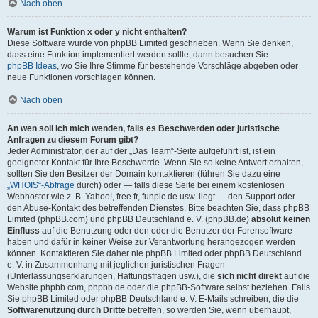
Nach oben
Warum ist Funktion x oder y nicht enthalten?
Diese Software wurde von phpBB Limited geschrieben. Wenn Sie denken,
dass eine Funktion implementiert werden sollte, dann besuchen Sie
phpBB Ideas
, wo Sie Ihre Stimme für bestehende Vorschläge abgeben oder
neue Funktionen vorschlagen können.
Nach oben
An wen soll ich mich wenden, falls es Beschwerden oder juristische
Anfragen zu diesem Forum gibt?
Jeder Administrator, der auf der „Das Team“-Seite aufgeführt ist, ist ein
geeigneter Kontakt für Ihre Beschwerde. Wenn Sie so keine Antwort erhalten,
sollten Sie den Besitzer der Domain kontaktieren (führen Sie dazu eine
„WHOIS“-Abfrage
durch) oder — falls diese Seite bei einem kostenlosen
Webhoster wie z. B. Yahoo!, free.fr, funpic.de usw. liegt — den Support oder
den Abuse-Kontakt des betreffenden Dienstes. Bitte beachten Sie, dass phpBB
Limited (phpBB.com) und phpBB Deutschland e. V. (phpBB.de)
absolut keinen
Einfluss
auf die Benutzung oder den oder die Benutzer der Forensoftware
haben und dafür in keiner Weise zur Verantwortung herangezogen werden
können. Kontaktieren Sie daher nie phpBB Limited oder phpBB Deutschland
e. V. in Zusammenhang mit jeglichen juristischen Fragen
(Unterlassungserklärungen, Haftungsfragen usw.), die
sich nicht direkt
auf die
Website phpbb.com, phpbb.de oder die phpBB-Software selbst beziehen. Falls
Sie phpBB Limited oder phpBB Deutschland e. V. E-Mails schreiben, die die
Softwarenutzung durch Dritte
betreffen, so werden Sie, wenn überhaupt,