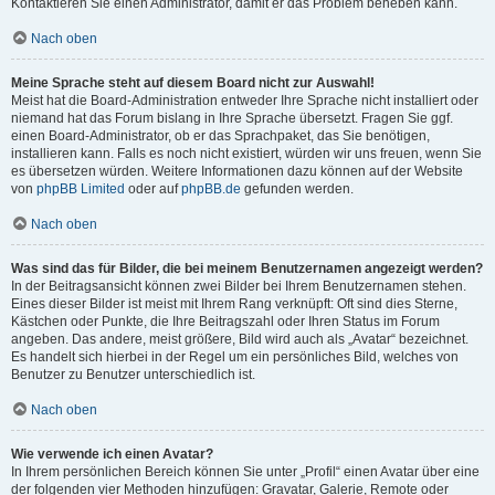
Kontaktieren Sie einen Administrator, damit er das Problem beheben kann.
Nach oben
Meine Sprache steht auf diesem Board nicht zur Auswahl!
Meist hat die Board-Administration entweder Ihre Sprache nicht installiert oder
niemand hat das Forum bislang in Ihre Sprache übersetzt. Fragen Sie ggf.
einen Board-Administrator, ob er das Sprachpaket, das Sie benötigen,
installieren kann. Falls es noch nicht existiert, würden wir uns freuen, wenn Sie
es übersetzen würden. Weitere Informationen dazu können auf der Website
von
phpBB Limited
oder auf
phpBB.de
gefunden werden.
Nach oben
Was sind das für Bilder, die bei meinem Benutzernamen angezeigt werden?
In der Beitragsansicht können zwei Bilder bei Ihrem Benutzernamen stehen.
Eines dieser Bilder ist meist mit Ihrem Rang verknüpft: Oft sind dies Sterne,
Kästchen oder Punkte, die Ihre Beitragszahl oder Ihren Status im Forum
angeben. Das andere, meist größere, Bild wird auch als „Avatar“ bezeichnet.
Es handelt sich hierbei in der Regel um ein persönliches Bild, welches von
Benutzer zu Benutzer unterschiedlich ist.
Nach oben
Wie verwende ich einen Avatar?
In Ihrem persönlichen Bereich können Sie unter „Profil“ einen Avatar über eine
der folgenden vier Methoden hinzufügen: Gravatar, Galerie, Remote oder