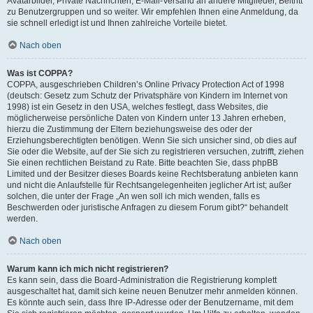
Avatarbilder, Private Nachrichten, E-Mail-Versand an andere Mitglieder, Beitritt
zu Benutzergruppen und so weiter. Wir empfehlen Ihnen eine Anmeldung, da
sie schnell erledigt ist und Ihnen zahlreiche Vorteile bietet.
Nach oben
Was ist COPPA?
COPPA, ausgeschrieben Children’s Online Privacy Protection Act of 1998
(deutsch: Gesetz zum Schutz der Privatsphäre von Kindern im Internet von
1998) ist ein Gesetz in den USA, welches festlegt, dass Websites, die
möglicherweise persönliche Daten von Kindern unter 13 Jahren erheben,
hierzu die Zustimmung der Eltern beziehungsweise des oder der
Erziehungsberechtigten benötigen. Wenn Sie sich unsicher sind, ob dies auf
Sie oder die Website, auf der Sie sich zu registrieren versuchen, zutrifft, ziehen
Sie einen rechtlichen Beistand zu Rate. Bitte beachten Sie, dass phpBB
Limited und der Besitzer dieses Boards keine Rechtsberatung anbieten kann
und nicht die Anlaufstelle für Rechtsangelegenheiten jeglicher Art ist; außer
solchen, die unter der Frage „An wen soll ich mich wenden, falls es
Beschwerden oder juristische Anfragen zu diesem Forum gibt?“ behandelt
werden.
Nach oben
Warum kann ich mich nicht registrieren?
Es kann sein, dass die Board-Administration die Registrierung komplett
ausgeschaltet hat, damit sich keine neuen Benutzer mehr anmelden können.
Es könnte auch sein, dass Ihre IP-Adresse oder der Benutzername, mit dem