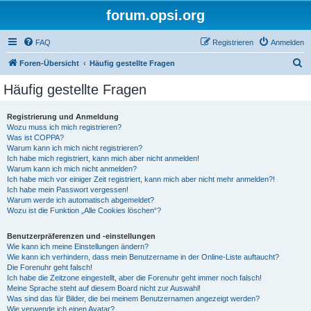
forum.opsi.org
FAQ
Registrieren
Anmelden
S
Foren-Übersicht
Häufig gestellte Fragen
u
Häufig gestellte Fragen
c
h
Registrierung und Anmeldung
Wozu muss ich mich registrieren?
e
Was ist COPPA?
Warum kann ich mich nicht registrieren?
Ich habe mich registriert, kann mich aber nicht anmelden!
Warum kann ich mich nicht anmelden?
Ich habe mich vor einiger Zeit registriert, kann mich aber nicht mehr anmelden?!
Ich habe mein Passwort vergessen!
Warum werde ich automatisch abgemeldet?
Wozu ist die Funktion „Alle Cookies löschen“?
Benutzerpräferenzen und -einstellungen
Wie kann ich meine Einstellungen ändern?
Wie kann ich verhindern, dass mein Benutzername in der Online-Liste auftaucht?
Die Forenuhr geht falsch!
Ich habe die Zeitzone eingestellt, aber die Forenuhr geht immer noch falsch!
Meine Sprache steht auf diesem Board nicht zur Auswahl!
Was sind das für Bilder, die bei meinem Benutzernamen angezeigt werden?
Wie verwende ich einen Avatar?