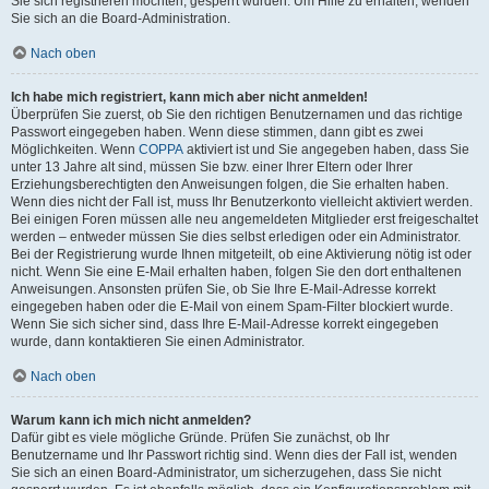
Sie sich registrieren möchten, gesperrt wurden. Um Hilfe zu erhalten, wenden
Sie sich an die Board-Administration.
Nach oben
Ich habe mich registriert, kann mich aber nicht anmelden!
Überprüfen Sie zuerst, ob Sie den richtigen Benutzernamen und das richtige
Passwort eingegeben haben. Wenn diese stimmen, dann gibt es zwei
Möglichkeiten. Wenn
COPPA
aktiviert ist und Sie angegeben haben, dass Sie
unter 13 Jahre alt sind, müssen Sie bzw. einer Ihrer Eltern oder Ihrer
Erziehungsberechtigten den Anweisungen folgen, die Sie erhalten haben.
Wenn dies nicht der Fall ist, muss Ihr Benutzerkonto vielleicht aktiviert werden.
Bei einigen Foren müssen alle neu angemeldeten Mitglieder erst freigeschaltet
werden – entweder müssen Sie dies selbst erledigen oder ein Administrator.
Bei der Registrierung wurde Ihnen mitgeteilt, ob eine Aktivierung nötig ist oder
nicht. Wenn Sie eine E-Mail erhalten haben, folgen Sie den dort enthaltenen
Anweisungen. Ansonsten prüfen Sie, ob Sie Ihre E-Mail-Adresse korrekt
eingegeben haben oder die E-Mail von einem Spam-Filter blockiert wurde.
Wenn Sie sich sicher sind, dass Ihre E-Mail-Adresse korrekt eingegeben
wurde, dann kontaktieren Sie einen Administrator.
Nach oben
Warum kann ich mich nicht anmelden?
Dafür gibt es viele mögliche Gründe. Prüfen Sie zunächst, ob Ihr
Benutzername und Ihr Passwort richtig sind. Wenn dies der Fall ist, wenden
Sie sich an einen Board-Administrator, um sicherzugehen, dass Sie nicht