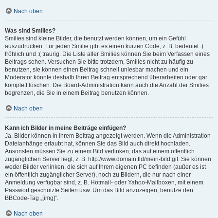
Nach oben
Was sind Smilies?
Smilies sind kleine Bilder, die benutzt werden können, um ein Gefühl
auszudrücken. Für jeden Smilie gibt es einen kurzen Code, z. B. bedeutet :)
fröhlich und :( traurig. Die Liste aller Smilies können Sie beim Verfassen eines
Beitrags sehen. Versuchen Sie bitte trotzdem, Smilies nicht zu häufig zu
benutzen, sie können einen Beitrag schnell unlesbar machen und ein
Moderator könnte deshalb Ihren Beitrag entsprechend überarbeiten oder gar
komplett löschen. Die Board-Administration kann auch die Anzahl der Smilies
begrenzen, die Sie in einem Beitrag benutzen können.
Nach oben
Kann ich Bilder in meine Beiträge einfügen?
Ja, Bilder können in Ihrem Beitrag angezeigt werden. Wenn die Administration
Dateianhänge erlaubt hat, können Sie das Bild auch direkt hochladen.
Ansonsten müssen Sie zu einem Bild verlinken, das auf einem öffentlich
zugänglichen Server liegt, z. B. http://www.domain.tld/mein-bild.gif. Sie können
weder Bilder verlinken, die sich auf Ihrem eigenen PC befinden (außer es ist
ein öffentlich zugänglicher Server), noch zu Bildern, die nur nach einer
Anmeldung verfügbar sind, z. B. Hotmail- oder Yahoo-Mailboxen, mit einem
Passwort geschützte Seiten usw. Um das Bild anzuzeigen, benutze den
BBCode-Tag „[img]“.
Nach oben