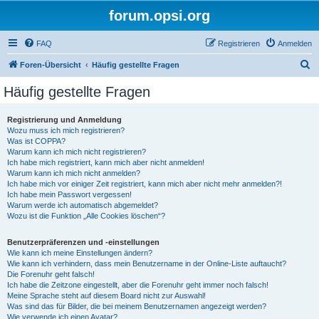
forum.opsi.org
FAQ
Registrieren
Anmelden
S
Foren-Übersicht
Häufig gestellte Fragen
u
Häufig gestellte Fragen
c
h
Registrierung und Anmeldung
Wozu muss ich mich registrieren?
e
Was ist COPPA?
Warum kann ich mich nicht registrieren?
Ich habe mich registriert, kann mich aber nicht anmelden!
Warum kann ich mich nicht anmelden?
Ich habe mich vor einiger Zeit registriert, kann mich aber nicht mehr anmelden?!
Ich habe mein Passwort vergessen!
Warum werde ich automatisch abgemeldet?
Wozu ist die Funktion „Alle Cookies löschen“?
Benutzerpräferenzen und -einstellungen
Wie kann ich meine Einstellungen ändern?
Wie kann ich verhindern, dass mein Benutzername in der Online-Liste auftaucht?
Die Forenuhr geht falsch!
Ich habe die Zeitzone eingestellt, aber die Forenuhr geht immer noch falsch!
Meine Sprache steht auf diesem Board nicht zur Auswahl!
Was sind das für Bilder, die bei meinem Benutzernamen angezeigt werden?
Wie verwende ich einen Avatar?