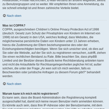
Avatarbilder, Private Nachrichten, E-Mail-Versand an andere Mitglieder, Beitritt
zu Benutzergruppen und so weiter. Wir empfehlen Ihnen eine Anmeldung, da
sie schnell erledigt ist und Ihnen zahlreiche Vorteile bietet.
Nach oben
Was ist COPPA?
COPPA, ausgeschrieben Children’s Online Privacy Protection Act of 1998
(deutsch: Gesetz zum Schutz der Privatsphäre von Kindern im Internet von
1998) ist ein Gesetz in den USA, welches festlegt, dass Websites, die
möglicherweise persönliche Daten von Kindern unter 13 Jahren erheben,
hierzu die Zustimmung der Eltern beziehungsweise des oder der
Erziehungsberechtigten benötigen. Wenn Sie sich unsicher sind, ob dies auf
Sie oder die Website, auf der Sie sich zu registrieren versuchen, zutrifft, ziehen
Sie einen rechtlichen Beistand zu Rate. Bitte beachten Sie, dass phpBB
Limited und der Besitzer dieses Boards keine Rechtsberatung anbieten kann
und nicht die Anlaufstelle für Rechtsangelegenheiten jeglicher Art ist; außer
solchen, die unter der Frage „An wen soll ich mich wenden, falls es
Beschwerden oder juristische Anfragen zu diesem Forum gibt?“ behandelt
werden.
Nach oben
Warum kann ich mich nicht registrieren?
Es kann sein, dass die Board-Administration die Registrierung komplett
ausgeschaltet hat, damit sich keine neuen Benutzer mehr anmelden können.
Es könnte auch sein, dass Ihre IP-Adresse oder der Benutzername, mit dem