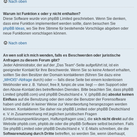
Nach oben
Warum ist Funktion x oder y nicht enthalten?
Diese Software wurde von phpBB Limited geschrieben. Wenn Sie denken,
dass eine Funktion implementiert werden sollte, dann besuchen Sie
phpBB Ideas
, wo Sie Ihre Stimme für bestehende Vorschläge abgeben oder
neue Funktionen vorschlagen können.
Nach oben
An wen soll ich mich wenden, falls es Beschwerden oder juristische
Anfragen zu diesem Forum gibt?
Jeder Administrator, der auf der „Das Team“-Seite aufgeführt ist, ist ein
geeigneter Kontakt für Ihre Beschwerde. Wenn Sie so keine Antwort erhalten,
sollten Sie den Besitzer der Domain kontaktieren (führen Sie dazu eine
„WHOIS“-Abfrage
durch) oder — falls diese Seite bei einem kostenlosen
Webhoster wie z. B. Yahoo!, free.fr, funpic.de usw. liegt — den Support oder
den Abuse-Kontakt des betreffenden Dienstes. Bitte beachten Sie, dass phpBB
Limited (phpBB.com) und phpBB Deutschland e. V. (phpBB.de)
absolut keinen
Einfluss
auf die Benutzung oder den oder die Benutzer der Forensoftware
haben und dafür in keiner Weise zur Verantwortung herangezogen werden
können. Kontaktieren Sie daher nie phpBB Limited oder phpBB Deutschland
e. V. in Zusammenhang mit jeglichen juristischen Fragen
(Unterlassungserklärungen, Haftungsfragen usw.), die
sich nicht direkt
auf die
Website phpbb.com, phpbb.de oder die phpBB-Software selbst beziehen. Falls
Sie phpBB Limited oder phpBB Deutschland e. V. E-Mails schreiben, die die
Softwarenutzung durch Dritte
betreffen, so werden Sie, wenn überhaupt,