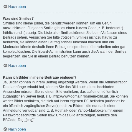
Nach oben
Was sind Smilies?
Smilies sind kleine Bilder, die benutzt werden können, um ein Gefühl
auszudrücken. Für jeden Smilie gibt es einen kurzen Code, z. B. bedeutet :)
fröhlich und :( traurig. Die Liste aller Smilies können Sie beim Verfassen eines
Beitrags sehen. Versuchen Sie bitte trotzdem, Smilies nicht zu häufig zu
benutzen, sie können einen Beitrag schnell unlesbar machen und ein
Moderator könnte deshalb Ihren Beitrag entsprechend überarbeiten oder gar
komplett löschen. Die Board-Administration kann auch die Anzahl der Smilies
begrenzen, die Sie in einem Beitrag benutzen können.
Nach oben
Kann ich Bilder in meine Beiträge einfügen?
Ja, Bilder können in Ihrem Beitrag angezeigt werden. Wenn die Administration
Dateianhänge erlaubt hat, können Sie das Bild auch direkt hochladen.
Ansonsten müssen Sie zu einem Bild verlinken, das auf einem öffentlich
zugänglichen Server liegt, z. B. http://www.domain.tld/mein-bild.gif. Sie können
weder Bilder verlinken, die sich auf Ihrem eigenen PC befinden (außer es ist
ein öffentlich zugänglicher Server), noch zu Bildern, die nur nach einer
Anmeldung verfügbar sind, z. B. Hotmail- oder Yahoo-Mailboxen, mit einem
Passwort geschützte Seiten usw. Um das Bild anzuzeigen, benutze den
BBCode-Tag „[img]“.
Nach oben