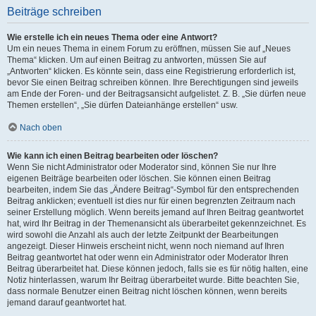
Beiträge schreiben
Wie erstelle ich ein neues Thema oder eine Antwort?
Um ein neues Thema in einem Forum zu eröffnen, müssen Sie auf „Neues
Thema“ klicken. Um auf einen Beitrag zu antworten, müssen Sie auf
„Antworten“ klicken. Es könnte sein, dass eine Registrierung erforderlich ist,
bevor Sie einen Beitrag schreiben können. Ihre Berechtigungen sind jeweils
am Ende der Foren- und der Beitragsansicht aufgelistet. Z. B. „Sie dürfen neue
Themen erstellen“, „Sie dürfen Dateianhänge erstellen“ usw.
Nach oben
Wie kann ich einen Beitrag bearbeiten oder löschen?
Wenn Sie nicht Administrator oder Moderator sind, können Sie nur Ihre
eigenen Beiträge bearbeiten oder löschen. Sie können einen Beitrag
bearbeiten, indem Sie das „Ändere Beitrag“-Symbol für den entsprechenden
Beitrag anklicken; eventuell ist dies nur für einen begrenzten Zeitraum nach
seiner Erstellung möglich. Wenn bereits jemand auf Ihren Beitrag geantwortet
hat, wird Ihr Beitrag in der Themenansicht als überarbeitet gekennzeichnet. Es
wird sowohl die Anzahl als auch der letzte Zeitpunkt der Bearbeitungen
angezeigt. Dieser Hinweis erscheint nicht, wenn noch niemand auf Ihren
Beitrag geantwortet hat oder wenn ein Administrator oder Moderator Ihren
Beitrag überarbeitet hat. Diese können jedoch, falls sie es für nötig halten, eine
Notiz hinterlassen, warum Ihr Beitrag überarbeitet wurde. Bitte beachten Sie,
dass normale Benutzer einen Beitrag nicht löschen können, wenn bereits
jemand darauf geantwortet hat.