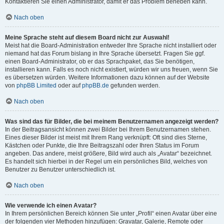
Kontaktieren Sie einen Administrator, damit er das Problem beheben kann.
Nach oben
Meine Sprache steht auf diesem Board nicht zur Auswahl!
Meist hat die Board-Administration entweder Ihre Sprache nicht installiert oder
niemand hat das Forum bislang in Ihre Sprache übersetzt. Fragen Sie ggf.
einen Board-Administrator, ob er das Sprachpaket, das Sie benötigen,
installieren kann. Falls es noch nicht existiert, würden wir uns freuen, wenn Sie
es übersetzen würden. Weitere Informationen dazu können auf der Website
von
phpBB Limited
oder auf
phpBB.de
gefunden werden.
Nach oben
Was sind das für Bilder, die bei meinem Benutzernamen angezeigt werden?
In der Beitragsansicht können zwei Bilder bei Ihrem Benutzernamen stehen.
Eines dieser Bilder ist meist mit Ihrem Rang verknüpft: Oft sind dies Sterne,
Kästchen oder Punkte, die Ihre Beitragszahl oder Ihren Status im Forum
angeben. Das andere, meist größere, Bild wird auch als „Avatar“ bezeichnet.
Es handelt sich hierbei in der Regel um ein persönliches Bild, welches von
Benutzer zu Benutzer unterschiedlich ist.
Nach oben
Wie verwende ich einen Avatar?
In Ihrem persönlichen Bereich können Sie unter „Profil“ einen Avatar über eine
der folgenden vier Methoden hinzufügen: Gravatar, Galerie, Remote oder