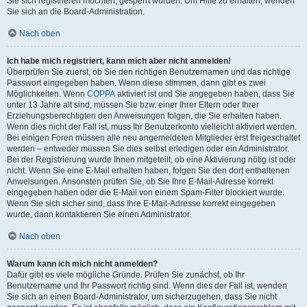
Sie sich registrieren möchten, gesperrt wurden. Um Hilfe zu erhalten, wenden
Sie sich an die Board-Administration.
Nach oben
Ich habe mich registriert, kann mich aber nicht anmelden!
Überprüfen Sie zuerst, ob Sie den richtigen Benutzernamen und das richtige
Passwort eingegeben haben. Wenn diese stimmen, dann gibt es zwei
Möglichkeiten. Wenn
COPPA
aktiviert ist und Sie angegeben haben, dass Sie
unter 13 Jahre alt sind, müssen Sie bzw. einer Ihrer Eltern oder Ihrer
Erziehungsberechtigten den Anweisungen folgen, die Sie erhalten haben.
Wenn dies nicht der Fall ist, muss Ihr Benutzerkonto vielleicht aktiviert werden.
Bei einigen Foren müssen alle neu angemeldeten Mitglieder erst freigeschaltet
werden – entweder müssen Sie dies selbst erledigen oder ein Administrator.
Bei der Registrierung wurde Ihnen mitgeteilt, ob eine Aktivierung nötig ist oder
nicht. Wenn Sie eine E-Mail erhalten haben, folgen Sie den dort enthaltenen
Anweisungen. Ansonsten prüfen Sie, ob Sie Ihre E-Mail-Adresse korrekt
eingegeben haben oder die E-Mail von einem Spam-Filter blockiert wurde.
Wenn Sie sich sicher sind, dass Ihre E-Mail-Adresse korrekt eingegeben
wurde, dann kontaktieren Sie einen Administrator.
Nach oben
Warum kann ich mich nicht anmelden?
Dafür gibt es viele mögliche Gründe. Prüfen Sie zunächst, ob Ihr
Benutzername und Ihr Passwort richtig sind. Wenn dies der Fall ist, wenden
Sie sich an einen Board-Administrator, um sicherzugehen, dass Sie nicht