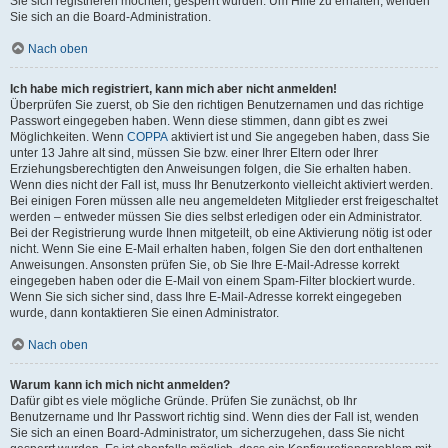
Sie sich registrieren möchten, gesperrt wurden. Um Hilfe zu erhalten, wenden
Sie sich an die Board-Administration.
Nach oben
Ich habe mich registriert, kann mich aber nicht anmelden!
Überprüfen Sie zuerst, ob Sie den richtigen Benutzernamen und das richtige
Passwort eingegeben haben. Wenn diese stimmen, dann gibt es zwei
Möglichkeiten. Wenn
COPPA
aktiviert ist und Sie angegeben haben, dass Sie
unter 13 Jahre alt sind, müssen Sie bzw. einer Ihrer Eltern oder Ihrer
Erziehungsberechtigten den Anweisungen folgen, die Sie erhalten haben.
Wenn dies nicht der Fall ist, muss Ihr Benutzerkonto vielleicht aktiviert werden.
Bei einigen Foren müssen alle neu angemeldeten Mitglieder erst freigeschaltet
werden – entweder müssen Sie dies selbst erledigen oder ein Administrator.
Bei der Registrierung wurde Ihnen mitgeteilt, ob eine Aktivierung nötig ist oder
nicht. Wenn Sie eine E-Mail erhalten haben, folgen Sie den dort enthaltenen
Anweisungen. Ansonsten prüfen Sie, ob Sie Ihre E-Mail-Adresse korrekt
eingegeben haben oder die E-Mail von einem Spam-Filter blockiert wurde.
Wenn Sie sich sicher sind, dass Ihre E-Mail-Adresse korrekt eingegeben
wurde, dann kontaktieren Sie einen Administrator.
Nach oben
Warum kann ich mich nicht anmelden?
Dafür gibt es viele mögliche Gründe. Prüfen Sie zunächst, ob Ihr
Benutzername und Ihr Passwort richtig sind. Wenn dies der Fall ist, wenden
Sie sich an einen Board-Administrator, um sicherzugehen, dass Sie nicht