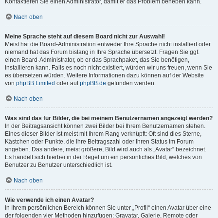
Kontaktieren Sie einen Administrator, damit er das Problem beheben kann.
Nach oben
Meine Sprache steht auf diesem Board nicht zur Auswahl!
Meist hat die Board-Administration entweder Ihre Sprache nicht installiert oder
niemand hat das Forum bislang in Ihre Sprache übersetzt. Fragen Sie ggf.
einen Board-Administrator, ob er das Sprachpaket, das Sie benötigen,
installieren kann. Falls es noch nicht existiert, würden wir uns freuen, wenn Sie
es übersetzen würden. Weitere Informationen dazu können auf der Website
von
phpBB Limited
oder auf
phpBB.de
gefunden werden.
Nach oben
Was sind das für Bilder, die bei meinem Benutzernamen angezeigt werden?
In der Beitragsansicht können zwei Bilder bei Ihrem Benutzernamen stehen.
Eines dieser Bilder ist meist mit Ihrem Rang verknüpft: Oft sind dies Sterne,
Kästchen oder Punkte, die Ihre Beitragszahl oder Ihren Status im Forum
angeben. Das andere, meist größere, Bild wird auch als „Avatar“ bezeichnet.
Es handelt sich hierbei in der Regel um ein persönliches Bild, welches von
Benutzer zu Benutzer unterschiedlich ist.
Nach oben
Wie verwende ich einen Avatar?
In Ihrem persönlichen Bereich können Sie unter „Profil“ einen Avatar über eine
der folgenden vier Methoden hinzufügen: Gravatar, Galerie, Remote oder