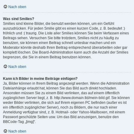
Nach oben
Was sind Smilies?
Smilies sind kleine Bilder, die benutzt werden können, um ein Gefühl
auszudrücken. Für jeden Smilie gibt es einen kurzen Code, z. B. bedeutet :)
fröhlich und :( traurig. Die Liste aller Smilies können Sie beim Verfassen eines
Beitrags sehen. Versuchen Sie bitte trotzdem, Smilies nicht zu häufig zu
benutzen, sie können einen Beitrag schnell unlesbar machen und ein
Moderator könnte deshalb Ihren Beitrag entsprechend überarbeiten oder gar
komplett löschen. Die Board-Administration kann auch die Anzahl der Smilies
begrenzen, die Sie in einem Beitrag benutzen können.
Nach oben
Kann ich Bilder in meine Beiträge einfügen?
Ja, Bilder können in Ihrem Beitrag angezeigt werden. Wenn die Administration
Dateianhänge erlaubt hat, können Sie das Bild auch direkt hochladen.
Ansonsten müssen Sie zu einem Bild verlinken, das auf einem öffentlich
zugänglichen Server liegt, z. B. http://www.domain.tld/mein-bild.gif. Sie können
weder Bilder verlinken, die sich auf Ihrem eigenen PC befinden (außer es ist
ein öffentlich zugänglicher Server), noch zu Bildern, die nur nach einer
Anmeldung verfügbar sind, z. B. Hotmail- oder Yahoo-Mailboxen, mit einem
Passwort geschützte Seiten usw. Um das Bild anzuzeigen, benutze den
BBCode-Tag „[img]“.
Nach oben