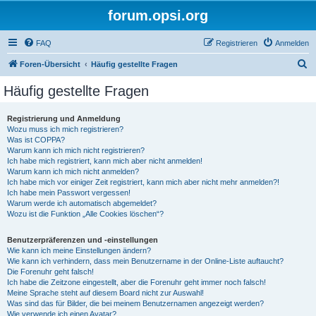
forum.opsi.org
FAQ
Registrieren
Anmelden
S
Foren-Übersicht
Häufig gestellte Fragen
u
Häufig gestellte Fragen
c
h
Registrierung und Anmeldung
Wozu muss ich mich registrieren?
e
Was ist COPPA?
Warum kann ich mich nicht registrieren?
Ich habe mich registriert, kann mich aber nicht anmelden!
Warum kann ich mich nicht anmelden?
Ich habe mich vor einiger Zeit registriert, kann mich aber nicht mehr anmelden?!
Ich habe mein Passwort vergessen!
Warum werde ich automatisch abgemeldet?
Wozu ist die Funktion „Alle Cookies löschen“?
Benutzerpräferenzen und -einstellungen
Wie kann ich meine Einstellungen ändern?
Wie kann ich verhindern, dass mein Benutzername in der Online-Liste auftaucht?
Die Forenuhr geht falsch!
Ich habe die Zeitzone eingestellt, aber die Forenuhr geht immer noch falsch!
Meine Sprache steht auf diesem Board nicht zur Auswahl!
Was sind das für Bilder, die bei meinem Benutzernamen angezeigt werden?
Wie verwende ich einen Avatar?