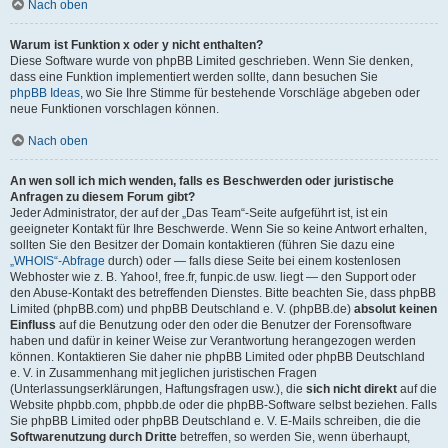
Nach oben
Warum ist Funktion x oder y nicht enthalten?
Diese Software wurde von phpBB Limited geschrieben. Wenn Sie denken,
dass eine Funktion implementiert werden sollte, dann besuchen Sie
phpBB Ideas
, wo Sie Ihre Stimme für bestehende Vorschläge abgeben oder
neue Funktionen vorschlagen können.
Nach oben
An wen soll ich mich wenden, falls es Beschwerden oder juristische
Anfragen zu diesem Forum gibt?
Jeder Administrator, der auf der „Das Team“-Seite aufgeführt ist, ist ein
geeigneter Kontakt für Ihre Beschwerde. Wenn Sie so keine Antwort erhalten,
sollten Sie den Besitzer der Domain kontaktieren (führen Sie dazu eine
„WHOIS“-Abfrage
durch) oder — falls diese Seite bei einem kostenlosen
Webhoster wie z. B. Yahoo!, free.fr, funpic.de usw. liegt — den Support oder
den Abuse-Kontakt des betreffenden Dienstes. Bitte beachten Sie, dass phpBB
Limited (phpBB.com) und phpBB Deutschland e. V. (phpBB.de)
absolut keinen
Einfluss
auf die Benutzung oder den oder die Benutzer der Forensoftware
haben und dafür in keiner Weise zur Verantwortung herangezogen werden
können. Kontaktieren Sie daher nie phpBB Limited oder phpBB Deutschland
e. V. in Zusammenhang mit jeglichen juristischen Fragen
(Unterlassungserklärungen, Haftungsfragen usw.), die
sich nicht direkt
auf die
Website phpbb.com, phpbb.de oder die phpBB-Software selbst beziehen. Falls
Sie phpBB Limited oder phpBB Deutschland e. V. E-Mails schreiben, die die
Softwarenutzung durch Dritte
betreffen, so werden Sie, wenn überhaupt,