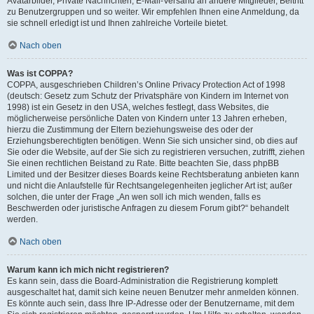
Avatarbilder, Private Nachrichten, E-Mail-Versand an andere Mitglieder, Beitritt
zu Benutzergruppen und so weiter. Wir empfehlen Ihnen eine Anmeldung, da
sie schnell erledigt ist und Ihnen zahlreiche Vorteile bietet.
Nach oben
Was ist COPPA?
COPPA, ausgeschrieben Children’s Online Privacy Protection Act of 1998
(deutsch: Gesetz zum Schutz der Privatsphäre von Kindern im Internet von
1998) ist ein Gesetz in den USA, welches festlegt, dass Websites, die
möglicherweise persönliche Daten von Kindern unter 13 Jahren erheben,
hierzu die Zustimmung der Eltern beziehungsweise des oder der
Erziehungsberechtigten benötigen. Wenn Sie sich unsicher sind, ob dies auf
Sie oder die Website, auf der Sie sich zu registrieren versuchen, zutrifft, ziehen
Sie einen rechtlichen Beistand zu Rate. Bitte beachten Sie, dass phpBB
Limited und der Besitzer dieses Boards keine Rechtsberatung anbieten kann
und nicht die Anlaufstelle für Rechtsangelegenheiten jeglicher Art ist; außer
solchen, die unter der Frage „An wen soll ich mich wenden, falls es
Beschwerden oder juristische Anfragen zu diesem Forum gibt?“ behandelt
werden.
Nach oben
Warum kann ich mich nicht registrieren?
Es kann sein, dass die Board-Administration die Registrierung komplett
ausgeschaltet hat, damit sich keine neuen Benutzer mehr anmelden können.
Es könnte auch sein, dass Ihre IP-Adresse oder der Benutzername, mit dem