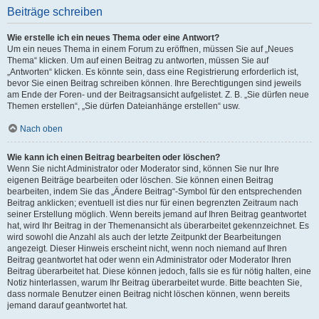
Beiträge schreiben
Wie erstelle ich ein neues Thema oder eine Antwort?
Um ein neues Thema in einem Forum zu eröffnen, müssen Sie auf „Neues
Thema“ klicken. Um auf einen Beitrag zu antworten, müssen Sie auf
„Antworten“ klicken. Es könnte sein, dass eine Registrierung erforderlich ist,
bevor Sie einen Beitrag schreiben können. Ihre Berechtigungen sind jeweils
am Ende der Foren- und der Beitragsansicht aufgelistet. Z. B. „Sie dürfen neue
Themen erstellen“, „Sie dürfen Dateianhänge erstellen“ usw.
Nach oben
Wie kann ich einen Beitrag bearbeiten oder löschen?
Wenn Sie nicht Administrator oder Moderator sind, können Sie nur Ihre
eigenen Beiträge bearbeiten oder löschen. Sie können einen Beitrag
bearbeiten, indem Sie das „Ändere Beitrag“-Symbol für den entsprechenden
Beitrag anklicken; eventuell ist dies nur für einen begrenzten Zeitraum nach
seiner Erstellung möglich. Wenn bereits jemand auf Ihren Beitrag geantwortet
hat, wird Ihr Beitrag in der Themenansicht als überarbeitet gekennzeichnet. Es
wird sowohl die Anzahl als auch der letzte Zeitpunkt der Bearbeitungen
angezeigt. Dieser Hinweis erscheint nicht, wenn noch niemand auf Ihren
Beitrag geantwortet hat oder wenn ein Administrator oder Moderator Ihren
Beitrag überarbeitet hat. Diese können jedoch, falls sie es für nötig halten, eine
Notiz hinterlassen, warum Ihr Beitrag überarbeitet wurde. Bitte beachten Sie,
dass normale Benutzer einen Beitrag nicht löschen können, wenn bereits
jemand darauf geantwortet hat.