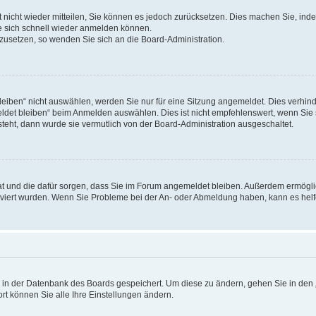
rt nicht wieder mitteilen, Sie können es jedoch zurücksetzen. Dies machen Sie, in
e sich schnell wieder anmelden können.
ckzusetzen, so wenden Sie sich an die Board-Administration.
ben“ nicht auswählen, werden Sie nur für eine Sitzung angemeldet. Dies verhinde
et bleiben“ beim Anmelden auswählen. Dies ist nicht empfehlenswert, wenn Sie s
steht, dann wurde sie vermutlich von der Board-Administration ausgeschaltet.
 hat und die dafür sorgen, dass Sie im Forum angemeldet bleiben. Außerdem ermögl
ktiviert wurden. Wenn Sie Probleme bei der An- oder Abmeldung haben, kann es hel
en in der Datenbank des Boards gespeichert. Um diese zu ändern, gehen Sie in den 
rt können Sie alle Ihre Einstellungen ändern.