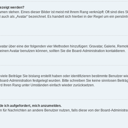
gezeigt werden?
men stehen. Eines dieser Bilder ist meist mit Ihrem Rang verknüpft: Oft sind dies S
auch als „Avatar“ bezeichnet. Es handelt sich hierbei in der Regel um ein persönl
 Avatar über eine der folgenden vier Methoden hinzufügen: Gravatar, Galerie, Rem
inen Avatar benutzen können, sollten Sie die Board-Administration kontaktieren.
iele Beiträge Sie bislang erstellt haben oder identifizieren bestimmte Benutzer
 Board-Administration festgelegt wurden. Bitte schreiben Sie keine sinnlosen Beit
wird Ihren Rang unter Umständen einfach wieder zurücksetzen.
rde ich aufgefordert, mich anzumelden.
ion für Nachrichten an andere Benutzer nutzen, falls diese von der Board-Administ