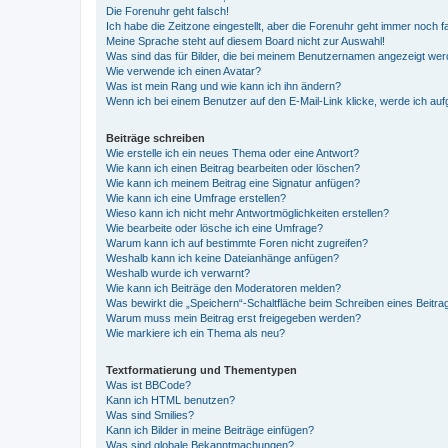
Die Forenuhr geht falsch!
Ich habe die Zeitzone eingestellt, aber die Forenuhr geht immer noch f
Meine Sprache steht auf diesem Board nicht zur Auswahl!
Was sind das für Bilder, die bei meinem Benutzernamen angezeigt we
Wie verwende ich einen Avatar?
Was ist mein Rang und wie kann ich ihn ändern?
Wenn ich bei einem Benutzer auf den E-Mail-Link klicke, werde ich au
Beiträge schreiben
Wie erstelle ich ein neues Thema oder eine Antwort?
Wie kann ich einen Beitrag bearbeiten oder löschen?
Wie kann ich meinem Beitrag eine Signatur anfügen?
Wie kann ich eine Umfrage erstellen?
Wieso kann ich nicht mehr Antwortmöglichkeiten erstellen?
Wie bearbeite oder lösche ich eine Umfrage?
Warum kann ich auf bestimmte Foren nicht zugreifen?
Weshalb kann ich keine Dateianhänge anfügen?
Weshalb wurde ich verwarnt?
Wie kann ich Beiträge den Moderatoren melden?
Was bewirkt die „Speichern“-Schaltfläche beim Schreiben eines Beitra
Warum muss mein Beitrag erst freigegeben werden?
Wie markiere ich ein Thema als neu?
Textformatierung und Thementypen
Was ist BBCode?
Kann ich HTML benutzen?
Was sind Smilies?
Kann ich Bilder in meine Beiträge einfügen?
Was sind globale Bekanntmachungen?