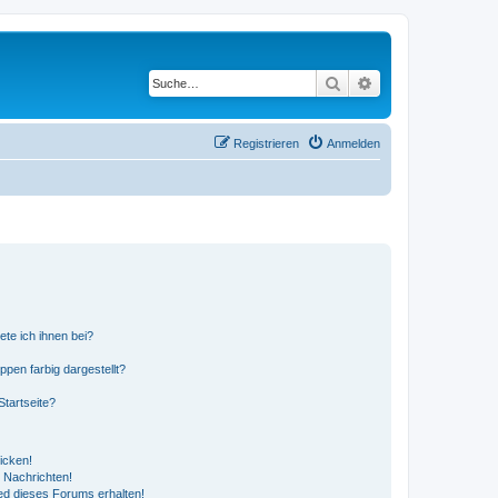
Suche
Erweiterte Suche
Registrieren
Anmelden
ete ich ihnen bei?
en farbig dargestellt?
tartseite?
icken!
 Nachrichten!
ed dieses Forums erhalten!