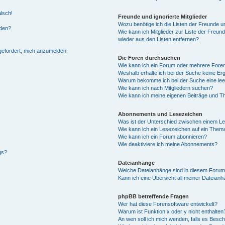
alsch!
Freunde und ignorierte Mitglieder
Wozu benötige ich die Listen der Freunde un
rden?
Wie kann ich Mitglieder zur Liste der Freund
wieder aus den Listen entfernen?
fgefordert, mich anzumelden.
Die Foren durchsuchen
Wie kann ich ein Forum oder mehrere For
Weshalb erhalte ich bei der Suche keine Er
Warum bekomme ich bei der Suche eine lee
Wie kann ich nach Mitgliedern suchen?
Wie kann ich meine eigenen Beiträge und T
Abonnements und Lesezeichen
Was ist der Unterschied zwischen einem L
Wie kann ich ein Lesezeichen auf ein Them
Wie kann ich ein Forum abonnieren?
Wie deaktiviere ich meine Abonnements?
gs?
Dateianhänge
Welche Dateianhänge sind in diesem Forum
Kann ich eine Übersicht all meiner Dateian
phpBB betreffende Fragen
Wer hat diese Forensoftware entwickelt?
Warum ist Funktion x oder y nicht enthalten
An wen soll ich mich wenden, falls es Besc