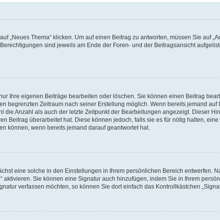
f „Neues Thema“ klicken. Um auf einen Beitrag zu antworten, müssen Sie auf „Ant
e Berechtigungen sind jeweils am Ende der Foren- und der Beitragsansicht aufgeliste
nur Ihre eigenen Beiträge bearbeiten oder löschen. Sie können einen Beitrag bear
nen begrenzten Zeitraum nach seiner Erstellung möglich. Wenn bereits jemand auf Ih
 die Anzahl als auch der letzte Zeitpunkt der Bearbeitungen angezeigt. Dieser Hi
 Beitrag überarbeitet hat. Diese können jedoch, falls sie es für nötig halten, eine 
hen können, wenn bereits jemand darauf geantwortet hat.
hst eine solche in den Einstellungen in Ihrem persönlichen Bereich entwerfen. Na
 aktivieren. Sie können eine Signatur auch hinzufügen, indem Sie in Ihrem persö
gnatur verfassen möchten, so können Sie dort einfach das Kontrollkästchen „Signa