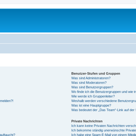
Benutzer-Stufen und Gruppen
Was sind Administratoren?
Was sind Moderatoren?
Was sind Benutzergruppen?
Wo finde ich die Benutzergruppen und wie tr
Wie werde ich Gruppenleiter?
anmelden?!
Weshalb werden verschiedene Benutzergrupp
Was ist eine Hauptgruppe?
Was bedeutet der „Das Team“-Link auf der S
Private Nachrichten
Ich kann keine Privaten Nachrichten versch
Ich bekomme ständig unerwünschte Private
auftaucht?
Ich habe eine Spam-E-Mail von einem Mitgli