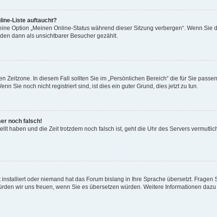
ine-Liste auftaucht?
 eine Option „Meinen Online-Status während dieser Sitzung verbergen“. Wenn Sie d
rden dann als unsichtbarer Besucher gezählt.
n Zeitzone. In diesem Fall sollten Sie im „Persönlichen Bereich“ die für Sie passend
 Sie noch nicht registriert sind, ist dies ein guter Grund, dies jetzt zu tun.
mer noch falsch!
ellt haben und die Zeit trotzdem noch falsch ist, geht die Uhr des Servers vermutlic
 installiert oder niemand hat das Forum bislang in Ihre Sprache übersetzt. Fragen 
t, würden wir uns freuen, wenn Sie es übersetzen würden. Weitere Informationen da