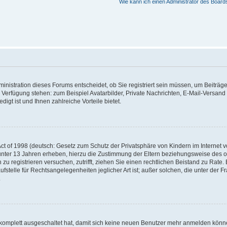
Wie kann ich einen Administrator des Board
nistration dieses Forums entscheidet, ob Sie registriert sein müssen, um Beiträge z
ur Verfügung stehen: zum Beispiel Avatarbilder, Private Nachrichten, E-Mail-Versand
igt ist und Ihnen zahlreiche Vorteile bietet.
t of 1998 (deutsch: Gesetz zum Schutz der Privatsphäre von Kindern im Internet vo
unter 13 Jahren erheben, hierzu die Zustimmung der Eltern beziehungsweise des o
h zu registrieren versuchen, zutrifft, ziehen Sie einen rechtlichen Beistand zu Rat
stelle für Rechtsangelegenheiten jeglicher Art ist; außer solchen, die unter der 
.
 komplett ausgeschaltet hat, damit sich keine neuen Benutzer mehr anmelden könne