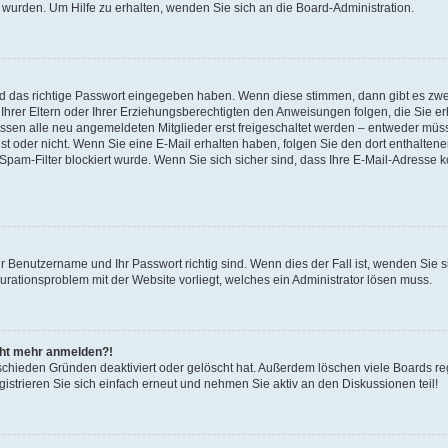
 wurden. Um Hilfe zu erhalten, wenden Sie sich an die Board-Administration.
nd das richtige Passwort eingegeben haben. Wenn diese stimmen, dann gibt es zw
Ihrer Eltern oder Ihrer Erziehungsberechtigten den Anweisungen folgen, die Sie erh
üssen alle neu angemeldeten Mitglieder erst freigeschaltet werden – entweder müsse
 ist oder nicht. Wenn Sie eine E-Mail erhalten haben, folgen Sie den dort enthalte
pam-Filter blockiert wurde. Wenn Sie sich sicher sind, dass Ihre E-Mail-Adresse 
hr Benutzername und Ihr Passwort richtig sind. Wenn dies der Fall ist, wenden Sie
gurationsproblem mit der Website vorliegt, welches ein Administrator lösen muss.
icht mehr anmelden?!
schieden Gründen deaktiviert oder gelöscht hat. Außerdem löschen viele Boards reg
strieren Sie sich einfach erneut und nehmen Sie aktiv an den Diskussionen teil!