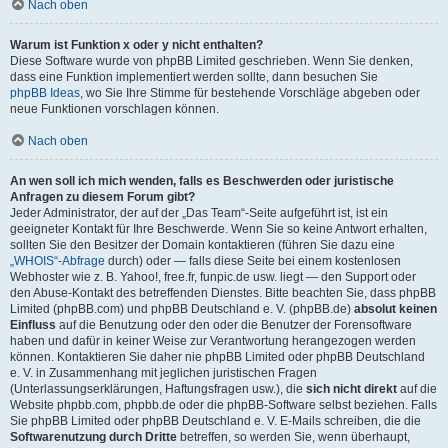
Nach oben
Warum ist Funktion x oder y nicht enthalten?
Diese Software wurde von phpBB Limited geschrieben. Wenn Sie denken,
dass eine Funktion implementiert werden sollte, dann besuchen Sie
phpBB Ideas
, wo Sie Ihre Stimme für bestehende Vorschläge abgeben oder
neue Funktionen vorschlagen können.
Nach oben
An wen soll ich mich wenden, falls es Beschwerden oder juristische
Anfragen zu diesem Forum gibt?
Jeder Administrator, der auf der „Das Team“-Seite aufgeführt ist, ist ein
geeigneter Kontakt für Ihre Beschwerde. Wenn Sie so keine Antwort erhalten,
sollten Sie den Besitzer der Domain kontaktieren (führen Sie dazu eine
„WHOIS“-Abfrage
durch) oder — falls diese Seite bei einem kostenlosen
Webhoster wie z. B. Yahoo!, free.fr, funpic.de usw. liegt — den Support oder
den Abuse-Kontakt des betreffenden Dienstes. Bitte beachten Sie, dass phpBB
Limited (phpBB.com) und phpBB Deutschland e. V. (phpBB.de)
absolut keinen
Einfluss
auf die Benutzung oder den oder die Benutzer der Forensoftware
haben und dafür in keiner Weise zur Verantwortung herangezogen werden
können. Kontaktieren Sie daher nie phpBB Limited oder phpBB Deutschland
e. V. in Zusammenhang mit jeglichen juristischen Fragen
(Unterlassungserklärungen, Haftungsfragen usw.), die
sich nicht direkt
auf die
Website phpbb.com, phpbb.de oder die phpBB-Software selbst beziehen. Falls
Sie phpBB Limited oder phpBB Deutschland e. V. E-Mails schreiben, die die
Softwarenutzung durch Dritte
betreffen, so werden Sie, wenn überhaupt,