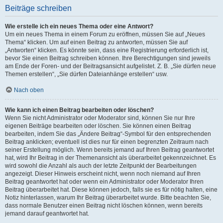
Beiträge schreiben
Wie erstelle ich ein neues Thema oder eine Antwort?
Um ein neues Thema in einem Forum zu eröffnen, müssen Sie auf „Neues
Thema“ klicken. Um auf einen Beitrag zu antworten, müssen Sie auf
„Antworten“ klicken. Es könnte sein, dass eine Registrierung erforderlich ist,
bevor Sie einen Beitrag schreiben können. Ihre Berechtigungen sind jeweils
am Ende der Foren- und der Beitragsansicht aufgelistet. Z. B. „Sie dürfen neue
Themen erstellen“, „Sie dürfen Dateianhänge erstellen“ usw.
Nach oben
Wie kann ich einen Beitrag bearbeiten oder löschen?
Wenn Sie nicht Administrator oder Moderator sind, können Sie nur Ihre
eigenen Beiträge bearbeiten oder löschen. Sie können einen Beitrag
bearbeiten, indem Sie das „Ändere Beitrag“-Symbol für den entsprechenden
Beitrag anklicken; eventuell ist dies nur für einen begrenzten Zeitraum nach
seiner Erstellung möglich. Wenn bereits jemand auf Ihren Beitrag geantwortet
hat, wird Ihr Beitrag in der Themenansicht als überarbeitet gekennzeichnet. Es
wird sowohl die Anzahl als auch der letzte Zeitpunkt der Bearbeitungen
angezeigt. Dieser Hinweis erscheint nicht, wenn noch niemand auf Ihren
Beitrag geantwortet hat oder wenn ein Administrator oder Moderator Ihren
Beitrag überarbeitet hat. Diese können jedoch, falls sie es für nötig halten, eine
Notiz hinterlassen, warum Ihr Beitrag überarbeitet wurde. Bitte beachten Sie,
dass normale Benutzer einen Beitrag nicht löschen können, wenn bereits
jemand darauf geantwortet hat.