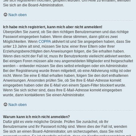
Sie sich registrieren möchten, gesperrt wurden. Um Hilfe zu erhalten, wenden
Sie sich an die Board-Administration.
Nach oben
Ich habe mich registriert, kann mich aber nicht anmelden!
Überprüfen Sie zuerst, ob Sie den richtigen Benutzernamen und das richtige
Passwort eingegeben haben. Wenn diese stimmen, dann gibt es zwei
Möglichkeiten. Wenn
COPPA
aktiviert ist und Sie angegeben haben, dass Sie
unter 13 Jahre alt sind, müssen Sie bzw. einer Ihrer Eltern oder Ihrer
Erziehungsberechtigten den Anweisungen folgen, die Sie erhalten haben.
Wenn dies nicht der Fall ist, muss Ihr Benutzerkonto vielleicht aktiviert werden.
Bei einigen Foren müssen alle neu angemeldeten Mitglieder erst freigeschaltet
werden – entweder müssen Sie dies selbst erledigen oder ein Administrator.
Bei der Registrierung wurde Ihnen mitgeteilt, ob eine Aktivierung nötig ist oder
nicht. Wenn Sie eine E-Mail erhalten haben, folgen Sie den dort enthaltenen
Anweisungen. Ansonsten prüfen Sie, ob Sie Ihre E-Mail-Adresse korrekt
eingegeben haben oder die E-Mail von einem Spam-Filter blockiert wurde.
Wenn Sie sich sicher sind, dass Ihre E-Mail-Adresse korrekt eingegeben
wurde, dann kontaktieren Sie einen Administrator.
Nach oben
Warum kann ich mich nicht anmelden?
Dafür gibt es viele mögliche Gründe. Prüfen Sie zunächst, ob Ihr
Benutzername und Ihr Passwort richtig sind. Wenn dies der Fall ist, wenden
Sie sich an einen Board-Administrator, um sicherzugehen, dass Sie nicht