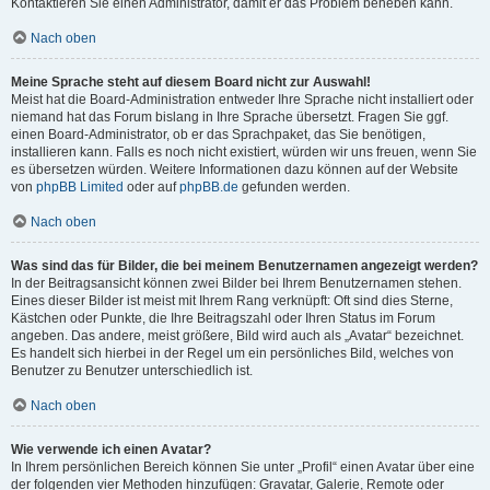
Kontaktieren Sie einen Administrator, damit er das Problem beheben kann.
Nach oben
Meine Sprache steht auf diesem Board nicht zur Auswahl!
Meist hat die Board-Administration entweder Ihre Sprache nicht installiert oder
niemand hat das Forum bislang in Ihre Sprache übersetzt. Fragen Sie ggf.
einen Board-Administrator, ob er das Sprachpaket, das Sie benötigen,
installieren kann. Falls es noch nicht existiert, würden wir uns freuen, wenn Sie
es übersetzen würden. Weitere Informationen dazu können auf der Website
von
phpBB Limited
oder auf
phpBB.de
gefunden werden.
Nach oben
Was sind das für Bilder, die bei meinem Benutzernamen angezeigt werden?
In der Beitragsansicht können zwei Bilder bei Ihrem Benutzernamen stehen.
Eines dieser Bilder ist meist mit Ihrem Rang verknüpft: Oft sind dies Sterne,
Kästchen oder Punkte, die Ihre Beitragszahl oder Ihren Status im Forum
angeben. Das andere, meist größere, Bild wird auch als „Avatar“ bezeichnet.
Es handelt sich hierbei in der Regel um ein persönliches Bild, welches von
Benutzer zu Benutzer unterschiedlich ist.
Nach oben
Wie verwende ich einen Avatar?
In Ihrem persönlichen Bereich können Sie unter „Profil“ einen Avatar über eine
der folgenden vier Methoden hinzufügen: Gravatar, Galerie, Remote oder