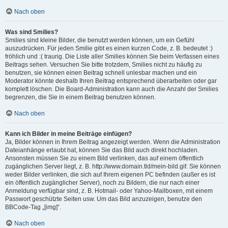
Nach oben
Was sind Smilies?
Smilies sind kleine Bilder, die benutzt werden können, um ein Gefühl
auszudrücken. Für jeden Smilie gibt es einen kurzen Code, z. B. bedeutet :)
fröhlich und :( traurig. Die Liste aller Smilies können Sie beim Verfassen eines
Beitrags sehen. Versuchen Sie bitte trotzdem, Smilies nicht zu häufig zu
benutzen, sie können einen Beitrag schnell unlesbar machen und ein
Moderator könnte deshalb Ihren Beitrag entsprechend überarbeiten oder gar
komplett löschen. Die Board-Administration kann auch die Anzahl der Smilies
begrenzen, die Sie in einem Beitrag benutzen können.
Nach oben
Kann ich Bilder in meine Beiträge einfügen?
Ja, Bilder können in Ihrem Beitrag angezeigt werden. Wenn die Administration
Dateianhänge erlaubt hat, können Sie das Bild auch direkt hochladen.
Ansonsten müssen Sie zu einem Bild verlinken, das auf einem öffentlich
zugänglichen Server liegt, z. B. http://www.domain.tld/mein-bild.gif. Sie können
weder Bilder verlinken, die sich auf Ihrem eigenen PC befinden (außer es ist
ein öffentlich zugänglicher Server), noch zu Bildern, die nur nach einer
Anmeldung verfügbar sind, z. B. Hotmail- oder Yahoo-Mailboxen, mit einem
Passwort geschützte Seiten usw. Um das Bild anzuzeigen, benutze den
BBCode-Tag „[img]“.
Nach oben