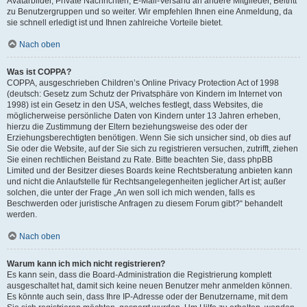
Avatarbilder, Private Nachrichten, E-Mail-Versand an andere Mitglieder, Beitritt
zu Benutzergruppen und so weiter. Wir empfehlen Ihnen eine Anmeldung, da
sie schnell erledigt ist und Ihnen zahlreiche Vorteile bietet.
Nach oben
Was ist COPPA?
COPPA, ausgeschrieben Children’s Online Privacy Protection Act of 1998
(deutsch: Gesetz zum Schutz der Privatsphäre von Kindern im Internet von
1998) ist ein Gesetz in den USA, welches festlegt, dass Websites, die
möglicherweise persönliche Daten von Kindern unter 13 Jahren erheben,
hierzu die Zustimmung der Eltern beziehungsweise des oder der
Erziehungsberechtigten benötigen. Wenn Sie sich unsicher sind, ob dies auf
Sie oder die Website, auf der Sie sich zu registrieren versuchen, zutrifft, ziehen
Sie einen rechtlichen Beistand zu Rate. Bitte beachten Sie, dass phpBB
Limited und der Besitzer dieses Boards keine Rechtsberatung anbieten kann
und nicht die Anlaufstelle für Rechtsangelegenheiten jeglicher Art ist; außer
solchen, die unter der Frage „An wen soll ich mich wenden, falls es
Beschwerden oder juristische Anfragen zu diesem Forum gibt?“ behandelt
werden.
Nach oben
Warum kann ich mich nicht registrieren?
Es kann sein, dass die Board-Administration die Registrierung komplett
ausgeschaltet hat, damit sich keine neuen Benutzer mehr anmelden können.
Es könnte auch sein, dass Ihre IP-Adresse oder der Benutzername, mit dem