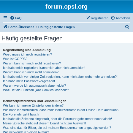
forum.opsi.org
FAQ
Registrieren
Anmelden
S
Foren-Übersicht
Häufig gestellte Fragen
u
Häufig gestellte Fragen
c
h
Registrierung und Anmeldung
Wozu muss ich mich registrieren?
e
Was ist COPPA?
Warum kann ich mich nicht registrieren?
Ich habe mich registriert, kann mich aber nicht anmelden!
Warum kann ich mich nicht anmelden?
Ich habe mich vor einiger Zeit registriert, kann mich aber nicht mehr anmelden?!
Ich habe mein Passwort vergessen!
Warum werde ich automatisch abgemeldet?
Wozu ist die Funktion „Alle Cookies löschen“?
Benutzerpräferenzen und -einstellungen
Wie kann ich meine Einstellungen ändern?
Wie kann ich verhindern, dass mein Benutzername in der Online-Liste auftaucht?
Die Forenuhr geht falsch!
Ich habe die Zeitzone eingestellt, aber die Forenuhr geht immer noch falsch!
Meine Sprache steht auf diesem Board nicht zur Auswahl!
Was sind das für Bilder, die bei meinem Benutzernamen angezeigt werden?
Wie verwende ich einen Avatar?