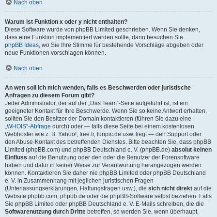
Nach oben
Warum ist Funktion x oder y nicht enthalten?
Diese Software wurde von phpBB Limited geschrieben. Wenn Sie denken,
dass eine Funktion implementiert werden sollte, dann besuchen Sie
phpBB Ideas
, wo Sie Ihre Stimme für bestehende Vorschläge abgeben oder
neue Funktionen vorschlagen können.
Nach oben
An wen soll ich mich wenden, falls es Beschwerden oder juristische
Anfragen zu diesem Forum gibt?
Jeder Administrator, der auf der „Das Team“-Seite aufgeführt ist, ist ein
geeigneter Kontakt für Ihre Beschwerde. Wenn Sie so keine Antwort erhalten,
sollten Sie den Besitzer der Domain kontaktieren (führen Sie dazu eine
„WHOIS“-Abfrage
durch) oder — falls diese Seite bei einem kostenlosen
Webhoster wie z. B. Yahoo!, free.fr, funpic.de usw. liegt — den Support oder
den Abuse-Kontakt des betreffenden Dienstes. Bitte beachten Sie, dass phpBB
Limited (phpBB.com) und phpBB Deutschland e. V. (phpBB.de)
absolut keinen
Einfluss
auf die Benutzung oder den oder die Benutzer der Forensoftware
haben und dafür in keiner Weise zur Verantwortung herangezogen werden
können. Kontaktieren Sie daher nie phpBB Limited oder phpBB Deutschland
e. V. in Zusammenhang mit jeglichen juristischen Fragen
(Unterlassungserklärungen, Haftungsfragen usw.), die
sich nicht direkt
auf die
Website phpbb.com, phpbb.de oder die phpBB-Software selbst beziehen. Falls
Sie phpBB Limited oder phpBB Deutschland e. V. E-Mails schreiben, die die
Softwarenutzung durch Dritte
betreffen, so werden Sie, wenn überhaupt,