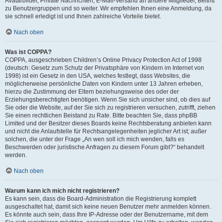
Avatarbilder, Private Nachrichten, E-Mail-Versand an andere Mitglieder, Beitritt
zu Benutzergruppen und so weiter. Wir empfehlen Ihnen eine Anmeldung, da
sie schnell erledigt ist und Ihnen zahlreiche Vorteile bietet.
Nach oben
Was ist COPPA?
COPPA, ausgeschrieben Children’s Online Privacy Protection Act of 1998
(deutsch: Gesetz zum Schutz der Privatsphäre von Kindern im Internet von
1998) ist ein Gesetz in den USA, welches festlegt, dass Websites, die
möglicherweise persönliche Daten von Kindern unter 13 Jahren erheben,
hierzu die Zustimmung der Eltern beziehungsweise des oder der
Erziehungsberechtigten benötigen. Wenn Sie sich unsicher sind, ob dies auf
Sie oder die Website, auf der Sie sich zu registrieren versuchen, zutrifft, ziehen
Sie einen rechtlichen Beistand zu Rate. Bitte beachten Sie, dass phpBB
Limited und der Besitzer dieses Boards keine Rechtsberatung anbieten kann
und nicht die Anlaufstelle für Rechtsangelegenheiten jeglicher Art ist; außer
solchen, die unter der Frage „An wen soll ich mich wenden, falls es
Beschwerden oder juristische Anfragen zu diesem Forum gibt?“ behandelt
werden.
Nach oben
Warum kann ich mich nicht registrieren?
Es kann sein, dass die Board-Administration die Registrierung komplett
ausgeschaltet hat, damit sich keine neuen Benutzer mehr anmelden können.
Es könnte auch sein, dass Ihre IP-Adresse oder der Benutzername, mit dem