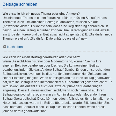
Beiträge schreiben
Wie erstelle ich ein neues Thema oder eine Antwort?
Um ein neues Thema in einem Forum zu eröffnen, müssen Sie auf „Neues
Thema“ klicken. Um auf einen Beitrag zu antworten, müssen Sie auf
„Antworten“ klicken. Es könnte sein, dass eine Registrierung erforderlich ist,
bevor Sie einen Beitrag schreiben können. Ihre Berechtigungen sind jeweils
am Ende der Foren- und der Beitragsansicht aufgelistet. Z. B. „Sie dürfen neue
Themen erstellen“, „Sie dürfen Dateianhänge erstellen“ usw.
Nach oben
Wie kann ich einen Beitrag bearbeiten oder löschen?
Wenn Sie nicht Administrator oder Moderator sind, können Sie nur Ihre
eigenen Beiträge bearbeiten oder löschen. Sie können einen Beitrag
bearbeiten, indem Sie das „Ändere Beitrag“-Symbol für den entsprechenden
Beitrag anklicken; eventuell ist dies nur für einen begrenzten Zeitraum nach
seiner Erstellung möglich. Wenn bereits jemand auf Ihren Beitrag geantwortet
hat, wird Ihr Beitrag in der Themenansicht als überarbeitet gekennzeichnet. Es
wird sowohl die Anzahl als auch der letzte Zeitpunkt der Bearbeitungen
angezeigt. Dieser Hinweis erscheint nicht, wenn noch niemand auf Ihren
Beitrag geantwortet hat oder wenn ein Administrator oder Moderator Ihren
Beitrag überarbeitet hat. Diese können jedoch, falls sie es für nötig halten, eine
Notiz hinterlassen, warum Ihr Beitrag überarbeitet wurde. Bitte beachten Sie,
dass normale Benutzer einen Beitrag nicht löschen können, wenn bereits
jemand darauf geantwortet hat.