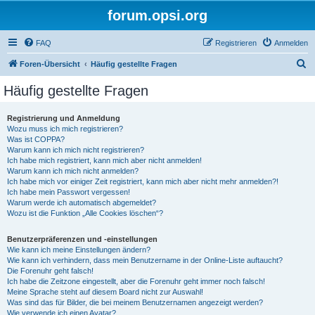
forum.opsi.org
FAQ
Registrieren
Anmelden
S
Foren-Übersicht
Häufig gestellte Fragen
u
Häufig gestellte Fragen
c
h
Registrierung und Anmeldung
Wozu muss ich mich registrieren?
e
Was ist COPPA?
Warum kann ich mich nicht registrieren?
Ich habe mich registriert, kann mich aber nicht anmelden!
Warum kann ich mich nicht anmelden?
Ich habe mich vor einiger Zeit registriert, kann mich aber nicht mehr anmelden?!
Ich habe mein Passwort vergessen!
Warum werde ich automatisch abgemeldet?
Wozu ist die Funktion „Alle Cookies löschen“?
Benutzerpräferenzen und -einstellungen
Wie kann ich meine Einstellungen ändern?
Wie kann ich verhindern, dass mein Benutzername in der Online-Liste auftaucht?
Die Forenuhr geht falsch!
Ich habe die Zeitzone eingestellt, aber die Forenuhr geht immer noch falsch!
Meine Sprache steht auf diesem Board nicht zur Auswahl!
Was sind das für Bilder, die bei meinem Benutzernamen angezeigt werden?
Wie verwende ich einen Avatar?