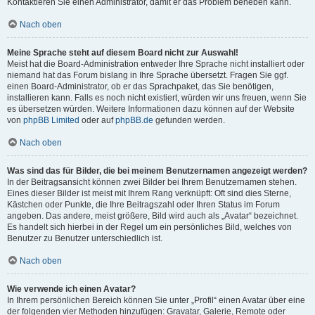
Kontaktieren Sie einen Administrator, damit er das Problem beheben kann.
Nach oben
Meine Sprache steht auf diesem Board nicht zur Auswahl!
Meist hat die Board-Administration entweder Ihre Sprache nicht installiert oder
niemand hat das Forum bislang in Ihre Sprache übersetzt. Fragen Sie ggf.
einen Board-Administrator, ob er das Sprachpaket, das Sie benötigen,
installieren kann. Falls es noch nicht existiert, würden wir uns freuen, wenn Sie
es übersetzen würden. Weitere Informationen dazu können auf der Website
von
phpBB Limited
oder auf
phpBB.de
gefunden werden.
Nach oben
Was sind das für Bilder, die bei meinem Benutzernamen angezeigt werden?
In der Beitragsansicht können zwei Bilder bei Ihrem Benutzernamen stehen.
Eines dieser Bilder ist meist mit Ihrem Rang verknüpft: Oft sind dies Sterne,
Kästchen oder Punkte, die Ihre Beitragszahl oder Ihren Status im Forum
angeben. Das andere, meist größere, Bild wird auch als „Avatar“ bezeichnet.
Es handelt sich hierbei in der Regel um ein persönliches Bild, welches von
Benutzer zu Benutzer unterschiedlich ist.
Nach oben
Wie verwende ich einen Avatar?
In Ihrem persönlichen Bereich können Sie unter „Profil“ einen Avatar über eine
der folgenden vier Methoden hinzufügen: Gravatar, Galerie, Remote oder