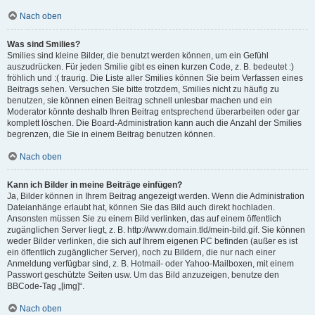
Nach oben
Was sind Smilies?
Smilies sind kleine Bilder, die benutzt werden können, um ein Gefühl
auszudrücken. Für jeden Smilie gibt es einen kurzen Code, z. B. bedeutet :)
fröhlich und :( traurig. Die Liste aller Smilies können Sie beim Verfassen eines
Beitrags sehen. Versuchen Sie bitte trotzdem, Smilies nicht zu häufig zu
benutzen, sie können einen Beitrag schnell unlesbar machen und ein
Moderator könnte deshalb Ihren Beitrag entsprechend überarbeiten oder gar
komplett löschen. Die Board-Administration kann auch die Anzahl der Smilies
begrenzen, die Sie in einem Beitrag benutzen können.
Nach oben
Kann ich Bilder in meine Beiträge einfügen?
Ja, Bilder können in Ihrem Beitrag angezeigt werden. Wenn die Administration
Dateianhänge erlaubt hat, können Sie das Bild auch direkt hochladen.
Ansonsten müssen Sie zu einem Bild verlinken, das auf einem öffentlich
zugänglichen Server liegt, z. B. http://www.domain.tld/mein-bild.gif. Sie können
weder Bilder verlinken, die sich auf Ihrem eigenen PC befinden (außer es ist
ein öffentlich zugänglicher Server), noch zu Bildern, die nur nach einer
Anmeldung verfügbar sind, z. B. Hotmail- oder Yahoo-Mailboxen, mit einem
Passwort geschützte Seiten usw. Um das Bild anzuzeigen, benutze den
BBCode-Tag „[img]“.
Nach oben