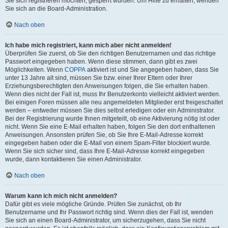
Sie sich registrieren möchten, gesperrt wurden. Um Hilfe zu erhalten, wenden
Sie sich an die Board-Administration.
Nach oben
Ich habe mich registriert, kann mich aber nicht anmelden!
Überprüfen Sie zuerst, ob Sie den richtigen Benutzernamen und das richtige
Passwort eingegeben haben. Wenn diese stimmen, dann gibt es zwei
Möglichkeiten. Wenn
COPPA
aktiviert ist und Sie angegeben haben, dass Sie
unter 13 Jahre alt sind, müssen Sie bzw. einer Ihrer Eltern oder Ihrer
Erziehungsberechtigten den Anweisungen folgen, die Sie erhalten haben.
Wenn dies nicht der Fall ist, muss Ihr Benutzerkonto vielleicht aktiviert werden.
Bei einigen Foren müssen alle neu angemeldeten Mitglieder erst freigeschaltet
werden – entweder müssen Sie dies selbst erledigen oder ein Administrator.
Bei der Registrierung wurde Ihnen mitgeteilt, ob eine Aktivierung nötig ist oder
nicht. Wenn Sie eine E-Mail erhalten haben, folgen Sie den dort enthaltenen
Anweisungen. Ansonsten prüfen Sie, ob Sie Ihre E-Mail-Adresse korrekt
eingegeben haben oder die E-Mail von einem Spam-Filter blockiert wurde.
Wenn Sie sich sicher sind, dass Ihre E-Mail-Adresse korrekt eingegeben
wurde, dann kontaktieren Sie einen Administrator.
Nach oben
Warum kann ich mich nicht anmelden?
Dafür gibt es viele mögliche Gründe. Prüfen Sie zunächst, ob Ihr
Benutzername und Ihr Passwort richtig sind. Wenn dies der Fall ist, wenden
Sie sich an einen Board-Administrator, um sicherzugehen, dass Sie nicht