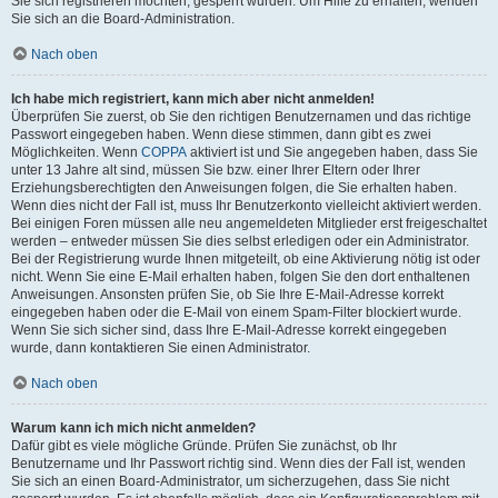
Sie sich registrieren möchten, gesperrt wurden. Um Hilfe zu erhalten, wenden
Sie sich an die Board-Administration.
Nach oben
Ich habe mich registriert, kann mich aber nicht anmelden!
Überprüfen Sie zuerst, ob Sie den richtigen Benutzernamen und das richtige
Passwort eingegeben haben. Wenn diese stimmen, dann gibt es zwei
Möglichkeiten. Wenn
COPPA
aktiviert ist und Sie angegeben haben, dass Sie
unter 13 Jahre alt sind, müssen Sie bzw. einer Ihrer Eltern oder Ihrer
Erziehungsberechtigten den Anweisungen folgen, die Sie erhalten haben.
Wenn dies nicht der Fall ist, muss Ihr Benutzerkonto vielleicht aktiviert werden.
Bei einigen Foren müssen alle neu angemeldeten Mitglieder erst freigeschaltet
werden – entweder müssen Sie dies selbst erledigen oder ein Administrator.
Bei der Registrierung wurde Ihnen mitgeteilt, ob eine Aktivierung nötig ist oder
nicht. Wenn Sie eine E-Mail erhalten haben, folgen Sie den dort enthaltenen
Anweisungen. Ansonsten prüfen Sie, ob Sie Ihre E-Mail-Adresse korrekt
eingegeben haben oder die E-Mail von einem Spam-Filter blockiert wurde.
Wenn Sie sich sicher sind, dass Ihre E-Mail-Adresse korrekt eingegeben
wurde, dann kontaktieren Sie einen Administrator.
Nach oben
Warum kann ich mich nicht anmelden?
Dafür gibt es viele mögliche Gründe. Prüfen Sie zunächst, ob Ihr
Benutzername und Ihr Passwort richtig sind. Wenn dies der Fall ist, wenden
Sie sich an einen Board-Administrator, um sicherzugehen, dass Sie nicht