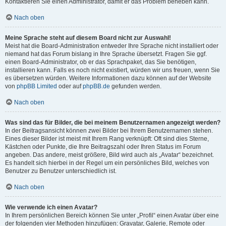
Kontaktieren Sie einen Administrator, damit er das Problem beheben kann.
Nach oben
Meine Sprache steht auf diesem Board nicht zur Auswahl!
Meist hat die Board-Administration entweder Ihre Sprache nicht installiert oder
niemand hat das Forum bislang in Ihre Sprache übersetzt. Fragen Sie ggf.
einen Board-Administrator, ob er das Sprachpaket, das Sie benötigen,
installieren kann. Falls es noch nicht existiert, würden wir uns freuen, wenn Sie
es übersetzen würden. Weitere Informationen dazu können auf der Website
von
phpBB Limited
oder auf
phpBB.de
gefunden werden.
Nach oben
Was sind das für Bilder, die bei meinem Benutzernamen angezeigt werden?
In der Beitragsansicht können zwei Bilder bei Ihrem Benutzernamen stehen.
Eines dieser Bilder ist meist mit Ihrem Rang verknüpft: Oft sind dies Sterne,
Kästchen oder Punkte, die Ihre Beitragszahl oder Ihren Status im Forum
angeben. Das andere, meist größere, Bild wird auch als „Avatar“ bezeichnet.
Es handelt sich hierbei in der Regel um ein persönliches Bild, welches von
Benutzer zu Benutzer unterschiedlich ist.
Nach oben
Wie verwende ich einen Avatar?
In Ihrem persönlichen Bereich können Sie unter „Profil“ einen Avatar über eine
der folgenden vier Methoden hinzufügen: Gravatar, Galerie, Remote oder