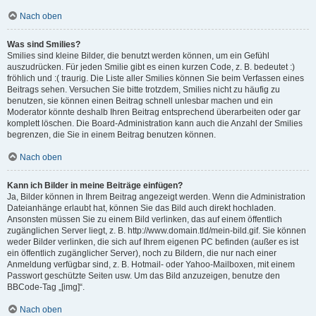
Nach oben
Was sind Smilies?
Smilies sind kleine Bilder, die benutzt werden können, um ein Gefühl
auszudrücken. Für jeden Smilie gibt es einen kurzen Code, z. B. bedeutet :)
fröhlich und :( traurig. Die Liste aller Smilies können Sie beim Verfassen eines
Beitrags sehen. Versuchen Sie bitte trotzdem, Smilies nicht zu häufig zu
benutzen, sie können einen Beitrag schnell unlesbar machen und ein
Moderator könnte deshalb Ihren Beitrag entsprechend überarbeiten oder gar
komplett löschen. Die Board-Administration kann auch die Anzahl der Smilies
begrenzen, die Sie in einem Beitrag benutzen können.
Nach oben
Kann ich Bilder in meine Beiträge einfügen?
Ja, Bilder können in Ihrem Beitrag angezeigt werden. Wenn die Administration
Dateianhänge erlaubt hat, können Sie das Bild auch direkt hochladen.
Ansonsten müssen Sie zu einem Bild verlinken, das auf einem öffentlich
zugänglichen Server liegt, z. B. http://www.domain.tld/mein-bild.gif. Sie können
weder Bilder verlinken, die sich auf Ihrem eigenen PC befinden (außer es ist
ein öffentlich zugänglicher Server), noch zu Bildern, die nur nach einer
Anmeldung verfügbar sind, z. B. Hotmail- oder Yahoo-Mailboxen, mit einem
Passwort geschützte Seiten usw. Um das Bild anzuzeigen, benutze den
BBCode-Tag „[img]“.
Nach oben