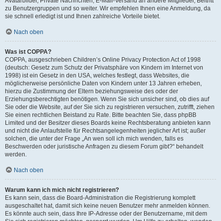
Avatarbilder, Private Nachrichten, E-Mail-Versand an andere Mitglieder, Beitritt
zu Benutzergruppen und so weiter. Wir empfehlen Ihnen eine Anmeldung, da
sie schnell erledigt ist und Ihnen zahlreiche Vorteile bietet.
Nach oben
Was ist COPPA?
COPPA, ausgeschrieben Children’s Online Privacy Protection Act of 1998
(deutsch: Gesetz zum Schutz der Privatsphäre von Kindern im Internet von
1998) ist ein Gesetz in den USA, welches festlegt, dass Websites, die
möglicherweise persönliche Daten von Kindern unter 13 Jahren erheben,
hierzu die Zustimmung der Eltern beziehungsweise des oder der
Erziehungsberechtigten benötigen. Wenn Sie sich unsicher sind, ob dies auf
Sie oder die Website, auf der Sie sich zu registrieren versuchen, zutrifft, ziehen
Sie einen rechtlichen Beistand zu Rate. Bitte beachten Sie, dass phpBB
Limited und der Besitzer dieses Boards keine Rechtsberatung anbieten kann
und nicht die Anlaufstelle für Rechtsangelegenheiten jeglicher Art ist; außer
solchen, die unter der Frage „An wen soll ich mich wenden, falls es
Beschwerden oder juristische Anfragen zu diesem Forum gibt?“ behandelt
werden.
Nach oben
Warum kann ich mich nicht registrieren?
Es kann sein, dass die Board-Administration die Registrierung komplett
ausgeschaltet hat, damit sich keine neuen Benutzer mehr anmelden können.
Es könnte auch sein, dass Ihre IP-Adresse oder der Benutzername, mit dem