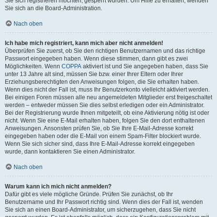
Sie sich registrieren möchten, gesperrt wurden. Um Hilfe zu erhalten, wenden
Sie sich an die Board-Administration.
Nach oben
Ich habe mich registriert, kann mich aber nicht anmelden!
Überprüfen Sie zuerst, ob Sie den richtigen Benutzernamen und das richtige
Passwort eingegeben haben. Wenn diese stimmen, dann gibt es zwei
Möglichkeiten. Wenn
COPPA
aktiviert ist und Sie angegeben haben, dass Sie
unter 13 Jahre alt sind, müssen Sie bzw. einer Ihrer Eltern oder Ihrer
Erziehungsberechtigten den Anweisungen folgen, die Sie erhalten haben.
Wenn dies nicht der Fall ist, muss Ihr Benutzerkonto vielleicht aktiviert werden.
Bei einigen Foren müssen alle neu angemeldeten Mitglieder erst freigeschaltet
werden – entweder müssen Sie dies selbst erledigen oder ein Administrator.
Bei der Registrierung wurde Ihnen mitgeteilt, ob eine Aktivierung nötig ist oder
nicht. Wenn Sie eine E-Mail erhalten haben, folgen Sie den dort enthaltenen
Anweisungen. Ansonsten prüfen Sie, ob Sie Ihre E-Mail-Adresse korrekt
eingegeben haben oder die E-Mail von einem Spam-Filter blockiert wurde.
Wenn Sie sich sicher sind, dass Ihre E-Mail-Adresse korrekt eingegeben
wurde, dann kontaktieren Sie einen Administrator.
Nach oben
Warum kann ich mich nicht anmelden?
Dafür gibt es viele mögliche Gründe. Prüfen Sie zunächst, ob Ihr
Benutzername und Ihr Passwort richtig sind. Wenn dies der Fall ist, wenden
Sie sich an einen Board-Administrator, um sicherzugehen, dass Sie nicht