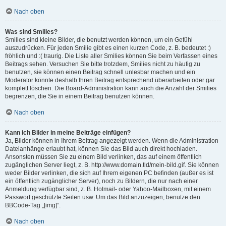
Nach oben
Was sind Smilies?
Smilies sind kleine Bilder, die benutzt werden können, um ein Gefühl
auszudrücken. Für jeden Smilie gibt es einen kurzen Code, z. B. bedeutet :)
fröhlich und :( traurig. Die Liste aller Smilies können Sie beim Verfassen eines
Beitrags sehen. Versuchen Sie bitte trotzdem, Smilies nicht zu häufig zu
benutzen, sie können einen Beitrag schnell unlesbar machen und ein
Moderator könnte deshalb Ihren Beitrag entsprechend überarbeiten oder gar
komplett löschen. Die Board-Administration kann auch die Anzahl der Smilies
begrenzen, die Sie in einem Beitrag benutzen können.
Nach oben
Kann ich Bilder in meine Beiträge einfügen?
Ja, Bilder können in Ihrem Beitrag angezeigt werden. Wenn die Administration
Dateianhänge erlaubt hat, können Sie das Bild auch direkt hochladen.
Ansonsten müssen Sie zu einem Bild verlinken, das auf einem öffentlich
zugänglichen Server liegt, z. B. http://www.domain.tld/mein-bild.gif. Sie können
weder Bilder verlinken, die sich auf Ihrem eigenen PC befinden (außer es ist
ein öffentlich zugänglicher Server), noch zu Bildern, die nur nach einer
Anmeldung verfügbar sind, z. B. Hotmail- oder Yahoo-Mailboxen, mit einem
Passwort geschützte Seiten usw. Um das Bild anzuzeigen, benutze den
BBCode-Tag „[img]“.
Nach oben