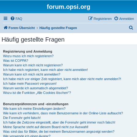
forum.opsi.org
FAQ
Registrieren
Anmelden
S
Foren-Übersicht
Häufig gestellte Fragen
u
Häufig gestellte Fragen
c
h
Registrierung und Anmeldung
Wozu muss ich mich registrieren?
e
Was ist COPPA?
Warum kann ich mich nicht registrieren?
Ich habe mich registriert, kann mich aber nicht anmelden!
Warum kann ich mich nicht anmelden?
Ich habe mich vor einiger Zeit registriert, kann mich aber nicht mehr anmelden?!
Ich habe mein Passwort vergessen!
Warum werde ich automatisch abgemeldet?
Wozu ist die Funktion „Alle Cookies löschen“?
Benutzerpräferenzen und -einstellungen
Wie kann ich meine Einstellungen ändern?
Wie kann ich verhindern, dass mein Benutzername in der Online-Liste auftaucht?
Die Forenuhr geht falsch!
Ich habe die Zeitzone eingestellt, aber die Forenuhr geht immer noch falsch!
Meine Sprache steht auf diesem Board nicht zur Auswahl!
Was sind das für Bilder, die bei meinem Benutzernamen angezeigt werden?
Wie verwende ich einen Avatar?