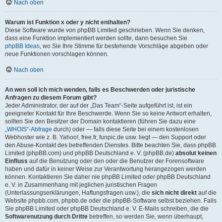
Nach oben
Warum ist Funktion x oder y nicht enthalten?
Diese Software wurde von phpBB Limited geschrieben. Wenn Sie denken,
dass eine Funktion implementiert werden sollte, dann besuchen Sie
phpBB Ideas
, wo Sie Ihre Stimme für bestehende Vorschläge abgeben oder
neue Funktionen vorschlagen können.
Nach oben
An wen soll ich mich wenden, falls es Beschwerden oder juristische
Anfragen zu diesem Forum gibt?
Jeder Administrator, der auf der „Das Team“-Seite aufgeführt ist, ist ein
geeigneter Kontakt für Ihre Beschwerde. Wenn Sie so keine Antwort erhalten,
sollten Sie den Besitzer der Domain kontaktieren (führen Sie dazu eine
„WHOIS“-Abfrage
durch) oder — falls diese Seite bei einem kostenlosen
Webhoster wie z. B. Yahoo!, free.fr, funpic.de usw. liegt — den Support oder
den Abuse-Kontakt des betreffenden Dienstes. Bitte beachten Sie, dass phpBB
Limited (phpBB.com) und phpBB Deutschland e. V. (phpBB.de)
absolut keinen
Einfluss
auf die Benutzung oder den oder die Benutzer der Forensoftware
haben und dafür in keiner Weise zur Verantwortung herangezogen werden
können. Kontaktieren Sie daher nie phpBB Limited oder phpBB Deutschland
e. V. in Zusammenhang mit jeglichen juristischen Fragen
(Unterlassungserklärungen, Haftungsfragen usw.), die
sich nicht direkt
auf die
Website phpbb.com, phpbb.de oder die phpBB-Software selbst beziehen. Falls
Sie phpBB Limited oder phpBB Deutschland e. V. E-Mails schreiben, die die
Softwarenutzung durch Dritte
betreffen, so werden Sie, wenn überhaupt,