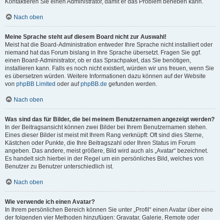
Kontaktieren Sie einen Administrator, damit er das Problem beheben kann.
Nach oben
Meine Sprache steht auf diesem Board nicht zur Auswahl!
Meist hat die Board-Administration entweder Ihre Sprache nicht installiert oder
niemand hat das Forum bislang in Ihre Sprache übersetzt. Fragen Sie ggf.
einen Board-Administrator, ob er das Sprachpaket, das Sie benötigen,
installieren kann. Falls es noch nicht existiert, würden wir uns freuen, wenn Sie
es übersetzen würden. Weitere Informationen dazu können auf der Website
von
phpBB Limited
oder auf
phpBB.de
gefunden werden.
Nach oben
Was sind das für Bilder, die bei meinem Benutzernamen angezeigt werden?
In der Beitragsansicht können zwei Bilder bei Ihrem Benutzernamen stehen.
Eines dieser Bilder ist meist mit Ihrem Rang verknüpft: Oft sind dies Sterne,
Kästchen oder Punkte, die Ihre Beitragszahl oder Ihren Status im Forum
angeben. Das andere, meist größere, Bild wird auch als „Avatar“ bezeichnet.
Es handelt sich hierbei in der Regel um ein persönliches Bild, welches von
Benutzer zu Benutzer unterschiedlich ist.
Nach oben
Wie verwende ich einen Avatar?
In Ihrem persönlichen Bereich können Sie unter „Profil“ einen Avatar über eine
der folgenden vier Methoden hinzufügen: Gravatar, Galerie, Remote oder