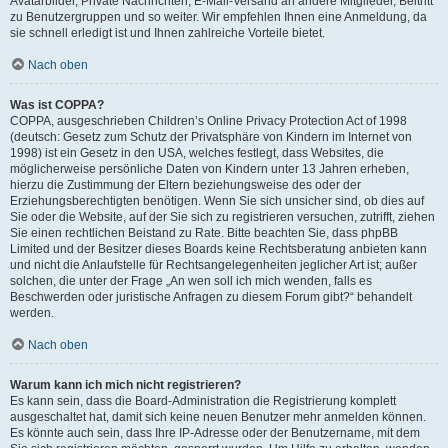
Avatarbilder, Private Nachrichten, E-Mail-Versand an andere Mitglieder, Beitritt
zu Benutzergruppen und so weiter. Wir empfehlen Ihnen eine Anmeldung, da
sie schnell erledigt ist und Ihnen zahlreiche Vorteile bietet.
Nach oben
Was ist COPPA?
COPPA, ausgeschrieben Children’s Online Privacy Protection Act of 1998
(deutsch: Gesetz zum Schutz der Privatsphäre von Kindern im Internet von
1998) ist ein Gesetz in den USA, welches festlegt, dass Websites, die
möglicherweise persönliche Daten von Kindern unter 13 Jahren erheben,
hierzu die Zustimmung der Eltern beziehungsweise des oder der
Erziehungsberechtigten benötigen. Wenn Sie sich unsicher sind, ob dies auf
Sie oder die Website, auf der Sie sich zu registrieren versuchen, zutrifft, ziehen
Sie einen rechtlichen Beistand zu Rate. Bitte beachten Sie, dass phpBB
Limited und der Besitzer dieses Boards keine Rechtsberatung anbieten kann
und nicht die Anlaufstelle für Rechtsangelegenheiten jeglicher Art ist; außer
solchen, die unter der Frage „An wen soll ich mich wenden, falls es
Beschwerden oder juristische Anfragen zu diesem Forum gibt?“ behandelt
werden.
Nach oben
Warum kann ich mich nicht registrieren?
Es kann sein, dass die Board-Administration die Registrierung komplett
ausgeschaltet hat, damit sich keine neuen Benutzer mehr anmelden können.
Es könnte auch sein, dass Ihre IP-Adresse oder der Benutzername, mit dem