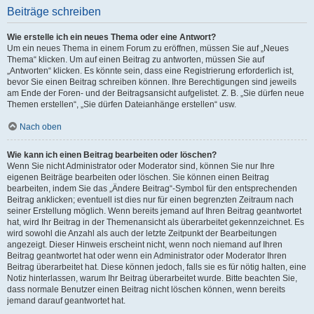
Beiträge schreiben
Wie erstelle ich ein neues Thema oder eine Antwort?
Um ein neues Thema in einem Forum zu eröffnen, müssen Sie auf „Neues
Thema“ klicken. Um auf einen Beitrag zu antworten, müssen Sie auf
„Antworten“ klicken. Es könnte sein, dass eine Registrierung erforderlich ist,
bevor Sie einen Beitrag schreiben können. Ihre Berechtigungen sind jeweils
am Ende der Foren- und der Beitragsansicht aufgelistet. Z. B. „Sie dürfen neue
Themen erstellen“, „Sie dürfen Dateianhänge erstellen“ usw.
Nach oben
Wie kann ich einen Beitrag bearbeiten oder löschen?
Wenn Sie nicht Administrator oder Moderator sind, können Sie nur Ihre
eigenen Beiträge bearbeiten oder löschen. Sie können einen Beitrag
bearbeiten, indem Sie das „Ändere Beitrag“-Symbol für den entsprechenden
Beitrag anklicken; eventuell ist dies nur für einen begrenzten Zeitraum nach
seiner Erstellung möglich. Wenn bereits jemand auf Ihren Beitrag geantwortet
hat, wird Ihr Beitrag in der Themenansicht als überarbeitet gekennzeichnet. Es
wird sowohl die Anzahl als auch der letzte Zeitpunkt der Bearbeitungen
angezeigt. Dieser Hinweis erscheint nicht, wenn noch niemand auf Ihren
Beitrag geantwortet hat oder wenn ein Administrator oder Moderator Ihren
Beitrag überarbeitet hat. Diese können jedoch, falls sie es für nötig halten, eine
Notiz hinterlassen, warum Ihr Beitrag überarbeitet wurde. Bitte beachten Sie,
dass normale Benutzer einen Beitrag nicht löschen können, wenn bereits
jemand darauf geantwortet hat.