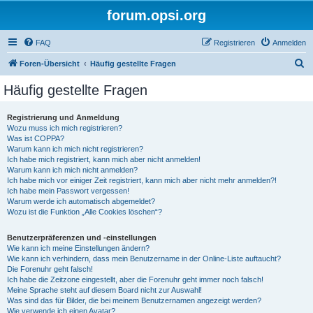
forum.opsi.org
FAQ
Registrieren
Anmelden
S
Foren-Übersicht
Häufig gestellte Fragen
u
Häufig gestellte Fragen
c
h
Registrierung und Anmeldung
Wozu muss ich mich registrieren?
e
Was ist COPPA?
Warum kann ich mich nicht registrieren?
Ich habe mich registriert, kann mich aber nicht anmelden!
Warum kann ich mich nicht anmelden?
Ich habe mich vor einiger Zeit registriert, kann mich aber nicht mehr anmelden?!
Ich habe mein Passwort vergessen!
Warum werde ich automatisch abgemeldet?
Wozu ist die Funktion „Alle Cookies löschen“?
Benutzerpräferenzen und -einstellungen
Wie kann ich meine Einstellungen ändern?
Wie kann ich verhindern, dass mein Benutzername in der Online-Liste auftaucht?
Die Forenuhr geht falsch!
Ich habe die Zeitzone eingestellt, aber die Forenuhr geht immer noch falsch!
Meine Sprache steht auf diesem Board nicht zur Auswahl!
Was sind das für Bilder, die bei meinem Benutzernamen angezeigt werden?
Wie verwende ich einen Avatar?