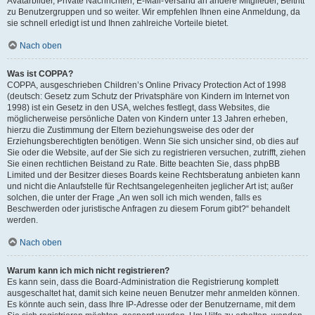
Avatarbilder, Private Nachrichten, E-Mail-Versand an andere Mitglieder, Beitritt
zu Benutzergruppen und so weiter. Wir empfehlen Ihnen eine Anmeldung, da
sie schnell erledigt ist und Ihnen zahlreiche Vorteile bietet.
Nach oben
Was ist COPPA?
COPPA, ausgeschrieben Children’s Online Privacy Protection Act of 1998
(deutsch: Gesetz zum Schutz der Privatsphäre von Kindern im Internet von
1998) ist ein Gesetz in den USA, welches festlegt, dass Websites, die
möglicherweise persönliche Daten von Kindern unter 13 Jahren erheben,
hierzu die Zustimmung der Eltern beziehungsweise des oder der
Erziehungsberechtigten benötigen. Wenn Sie sich unsicher sind, ob dies auf
Sie oder die Website, auf der Sie sich zu registrieren versuchen, zutrifft, ziehen
Sie einen rechtlichen Beistand zu Rate. Bitte beachten Sie, dass phpBB
Limited und der Besitzer dieses Boards keine Rechtsberatung anbieten kann
und nicht die Anlaufstelle für Rechtsangelegenheiten jeglicher Art ist; außer
solchen, die unter der Frage „An wen soll ich mich wenden, falls es
Beschwerden oder juristische Anfragen zu diesem Forum gibt?“ behandelt
werden.
Nach oben
Warum kann ich mich nicht registrieren?
Es kann sein, dass die Board-Administration die Registrierung komplett
ausgeschaltet hat, damit sich keine neuen Benutzer mehr anmelden können.
Es könnte auch sein, dass Ihre IP-Adresse oder der Benutzername, mit dem