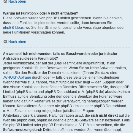
Nach oben
Warum ist Funktion x oder y nicht enthalten?
Diese Software wurde von phpBB Limited geschrieben. Wenn Sie denken,
dass eine Funktion implementiert werden sollte, dann besuchen Sie
phpBB Ideas
, wo Sie Ihre Stimme für bestehende Vorschläge abgeben oder
neue Funktionen vorschlagen können.
Nach oben
An wen soll ich mich wenden, falls es Beschwerden oder juristische
Anfragen zu diesem Forum gibt?
Jeder Administrator, der auf der „Das Team“-Seite aufgeführt ist, ist ein
geeigneter Kontakt für Ihre Beschwerde. Wenn Sie so keine Antwort erhalten,
sollten Sie den Besitzer der Domain kontaktieren (führen Sie dazu eine
„WHOIS“-Abfrage
durch) oder — falls diese Seite bei einem kostenlosen
Webhoster wie z. B. Yahoo!, free.fr, funpic.de usw. liegt — den Support oder
den Abuse-Kontakt des betreffenden Dienstes. Bitte beachten Sie, dass phpBB
Limited (phpBB.com) und phpBB Deutschland e. V. (phpBB.de)
absolut keinen
Einfluss
auf die Benutzung oder den oder die Benutzer der Forensoftware
haben und dafür in keiner Weise zur Verantwortung herangezogen werden
können. Kontaktieren Sie daher nie phpBB Limited oder phpBB Deutschland
e. V. in Zusammenhang mit jeglichen juristischen Fragen
(Unterlassungserklärungen, Haftungsfragen usw.), die
sich nicht direkt
auf die
Website phpbb.com, phpbb.de oder die phpBB-Software selbst beziehen. Falls
Sie phpBB Limited oder phpBB Deutschland e. V. E-Mails schreiben, die die
Softwarenutzung durch Dritte
betreffen, so werden Sie, wenn überhaupt,