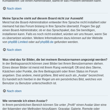
Kontaktieren Sie einen Administrator, damit er das Problem beheben kann.
Nach oben
Meine Sprache steht auf diesem Board nicht zur Auswahl!
Meist hat die Board-Administration entweder Ihre Sprache nicht installiert oder
niemand hat das Forum bislang in Ihre Sprache übersetzt. Fragen Sie ggf.
einen Board-Administrator, ob er das Sprachpaket, das Sie benötigen,
installieren kann. Falls es noch nicht existiert, würden wir uns freuen, wenn Sie
es übersetzen würden. Weitere Informationen dazu können auf der Website
von
phpBB Limited
oder auf
phpBB.de
gefunden werden.
Nach oben
Was sind das für Bilder, die bei meinem Benutzernamen angezeigt werden?
In der Beitragsansicht können zwei Bilder bei Ihrem Benutzernamen stehen.
Eines dieser Bilder ist meist mit Ihrem Rang verknüpft: Oft sind dies Sterne,
Kästchen oder Punkte, die Ihre Beitragszahl oder Ihren Status im Forum
angeben. Das andere, meist größere, Bild wird auch als „Avatar“ bezeichnet.
Es handelt sich hierbei in der Regel um ein persönliches Bild, welches von
Benutzer zu Benutzer unterschiedlich ist.
Nach oben
Wie verwende ich einen Avatar?
In Ihrem persönlichen Bereich können Sie unter „Profil“ einen Avatar über eine
der folgenden vier Methoden hinzufügen: Gravatar, Galerie, Remote oder