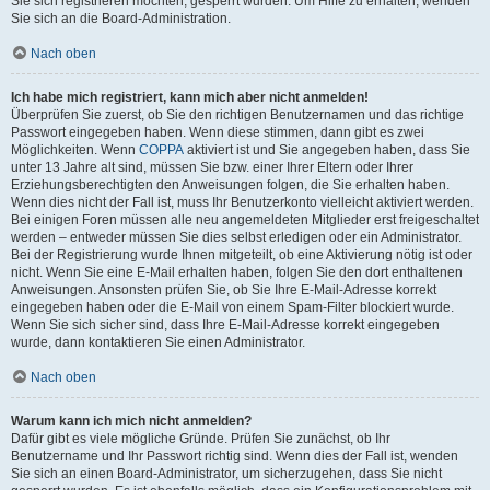
Sie sich registrieren möchten, gesperrt wurden. Um Hilfe zu erhalten, wenden
Sie sich an die Board-Administration.
Nach oben
Ich habe mich registriert, kann mich aber nicht anmelden!
Überprüfen Sie zuerst, ob Sie den richtigen Benutzernamen und das richtige
Passwort eingegeben haben. Wenn diese stimmen, dann gibt es zwei
Möglichkeiten. Wenn
COPPA
aktiviert ist und Sie angegeben haben, dass Sie
unter 13 Jahre alt sind, müssen Sie bzw. einer Ihrer Eltern oder Ihrer
Erziehungsberechtigten den Anweisungen folgen, die Sie erhalten haben.
Wenn dies nicht der Fall ist, muss Ihr Benutzerkonto vielleicht aktiviert werden.
Bei einigen Foren müssen alle neu angemeldeten Mitglieder erst freigeschaltet
werden – entweder müssen Sie dies selbst erledigen oder ein Administrator.
Bei der Registrierung wurde Ihnen mitgeteilt, ob eine Aktivierung nötig ist oder
nicht. Wenn Sie eine E-Mail erhalten haben, folgen Sie den dort enthaltenen
Anweisungen. Ansonsten prüfen Sie, ob Sie Ihre E-Mail-Adresse korrekt
eingegeben haben oder die E-Mail von einem Spam-Filter blockiert wurde.
Wenn Sie sich sicher sind, dass Ihre E-Mail-Adresse korrekt eingegeben
wurde, dann kontaktieren Sie einen Administrator.
Nach oben
Warum kann ich mich nicht anmelden?
Dafür gibt es viele mögliche Gründe. Prüfen Sie zunächst, ob Ihr
Benutzername und Ihr Passwort richtig sind. Wenn dies der Fall ist, wenden
Sie sich an einen Board-Administrator, um sicherzugehen, dass Sie nicht