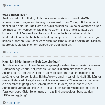
Nach oben
Was sind Smilies?
Smilies sind kleine Bilder, die benutzt werden können, um ein Gefühl
auszudrücken. Für jeden Smilie gibt es einen kurzen Code, z. B. bedeutet :)
fröhlich und :( traurig. Die Liste aller Smilies können Sie beim Verfassen eines
Beitrags sehen. Versuchen Sie bitte trotzdem, Smilies nicht zu häufig zu
benutzen, sie können einen Beitrag schnell unlesbar machen und ein
Moderator könnte deshalb Ihren Beitrag entsprechend überarbeiten oder gar
komplett löschen. Die Board-Administration kann auch die Anzahl der Smilies
begrenzen, die Sie in einem Beitrag benutzen können.
Nach oben
Kann ich Bilder in meine Beiträge einfügen?
Ja, Bilder können in Ihrem Beitrag angezeigt werden. Wenn die Administration
Dateianhänge erlaubt hat, können Sie das Bild auch direkt hochladen.
Ansonsten müssen Sie zu einem Bild verlinken, das auf einem öffentlich
zugänglichen Server liegt, z. B. http://www.domain.tld/mein-bild.gif. Sie können
weder Bilder verlinken, die sich auf Ihrem eigenen PC befinden (außer es ist
ein öffentlich zugänglicher Server), noch zu Bildern, die nur nach einer
Anmeldung verfügbar sind, z. B. Hotmail- oder Yahoo-Mailboxen, mit einem
Passwort geschützte Seiten usw. Um das Bild anzuzeigen, benutze den
BBCode-Tag „[img]“.
Nach oben