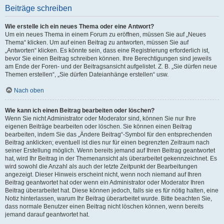
Beiträge schreiben
Wie erstelle ich ein neues Thema oder eine Antwort?
Um ein neues Thema in einem Forum zu eröffnen, müssen Sie auf „Neues
Thema“ klicken. Um auf einen Beitrag zu antworten, müssen Sie auf
„Antworten“ klicken. Es könnte sein, dass eine Registrierung erforderlich ist,
bevor Sie einen Beitrag schreiben können. Ihre Berechtigungen sind jeweils
am Ende der Foren- und der Beitragsansicht aufgelistet. Z. B. „Sie dürfen neue
Themen erstellen“, „Sie dürfen Dateianhänge erstellen“ usw.
Nach oben
Wie kann ich einen Beitrag bearbeiten oder löschen?
Wenn Sie nicht Administrator oder Moderator sind, können Sie nur Ihre
eigenen Beiträge bearbeiten oder löschen. Sie können einen Beitrag
bearbeiten, indem Sie das „Ändere Beitrag“-Symbol für den entsprechenden
Beitrag anklicken; eventuell ist dies nur für einen begrenzten Zeitraum nach
seiner Erstellung möglich. Wenn bereits jemand auf Ihren Beitrag geantwortet
hat, wird Ihr Beitrag in der Themenansicht als überarbeitet gekennzeichnet. Es
wird sowohl die Anzahl als auch der letzte Zeitpunkt der Bearbeitungen
angezeigt. Dieser Hinweis erscheint nicht, wenn noch niemand auf Ihren
Beitrag geantwortet hat oder wenn ein Administrator oder Moderator Ihren
Beitrag überarbeitet hat. Diese können jedoch, falls sie es für nötig halten, eine
Notiz hinterlassen, warum Ihr Beitrag überarbeitet wurde. Bitte beachten Sie,
dass normale Benutzer einen Beitrag nicht löschen können, wenn bereits
jemand darauf geantwortet hat.