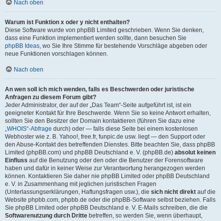
Nach oben
Warum ist Funktion x oder y nicht enthalten?
Diese Software wurde von phpBB Limited geschrieben. Wenn Sie denken,
dass eine Funktion implementiert werden sollte, dann besuchen Sie
phpBB Ideas
, wo Sie Ihre Stimme für bestehende Vorschläge abgeben oder
neue Funktionen vorschlagen können.
Nach oben
An wen soll ich mich wenden, falls es Beschwerden oder juristische
Anfragen zu diesem Forum gibt?
Jeder Administrator, der auf der „Das Team“-Seite aufgeführt ist, ist ein
geeigneter Kontakt für Ihre Beschwerde. Wenn Sie so keine Antwort erhalten,
sollten Sie den Besitzer der Domain kontaktieren (führen Sie dazu eine
„WHOIS“-Abfrage
durch) oder — falls diese Seite bei einem kostenlosen
Webhoster wie z. B. Yahoo!, free.fr, funpic.de usw. liegt — den Support oder
den Abuse-Kontakt des betreffenden Dienstes. Bitte beachten Sie, dass phpBB
Limited (phpBB.com) und phpBB Deutschland e. V. (phpBB.de)
absolut keinen
Einfluss
auf die Benutzung oder den oder die Benutzer der Forensoftware
haben und dafür in keiner Weise zur Verantwortung herangezogen werden
können. Kontaktieren Sie daher nie phpBB Limited oder phpBB Deutschland
e. V. in Zusammenhang mit jeglichen juristischen Fragen
(Unterlassungserklärungen, Haftungsfragen usw.), die
sich nicht direkt
auf die
Website phpbb.com, phpbb.de oder die phpBB-Software selbst beziehen. Falls
Sie phpBB Limited oder phpBB Deutschland e. V. E-Mails schreiben, die die
Softwarenutzung durch Dritte
betreffen, so werden Sie, wenn überhaupt,