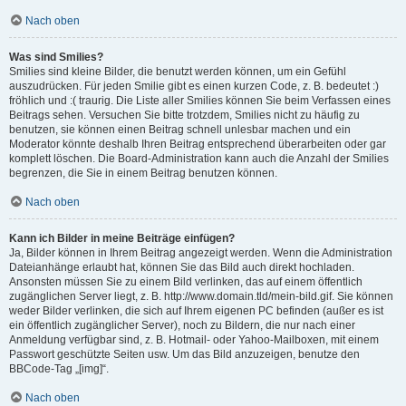
Nach oben
Was sind Smilies?
Smilies sind kleine Bilder, die benutzt werden können, um ein Gefühl
auszudrücken. Für jeden Smilie gibt es einen kurzen Code, z. B. bedeutet :)
fröhlich und :( traurig. Die Liste aller Smilies können Sie beim Verfassen eines
Beitrags sehen. Versuchen Sie bitte trotzdem, Smilies nicht zu häufig zu
benutzen, sie können einen Beitrag schnell unlesbar machen und ein
Moderator könnte deshalb Ihren Beitrag entsprechend überarbeiten oder gar
komplett löschen. Die Board-Administration kann auch die Anzahl der Smilies
begrenzen, die Sie in einem Beitrag benutzen können.
Nach oben
Kann ich Bilder in meine Beiträge einfügen?
Ja, Bilder können in Ihrem Beitrag angezeigt werden. Wenn die Administration
Dateianhänge erlaubt hat, können Sie das Bild auch direkt hochladen.
Ansonsten müssen Sie zu einem Bild verlinken, das auf einem öffentlich
zugänglichen Server liegt, z. B. http://www.domain.tld/mein-bild.gif. Sie können
weder Bilder verlinken, die sich auf Ihrem eigenen PC befinden (außer es ist
ein öffentlich zugänglicher Server), noch zu Bildern, die nur nach einer
Anmeldung verfügbar sind, z. B. Hotmail- oder Yahoo-Mailboxen, mit einem
Passwort geschützte Seiten usw. Um das Bild anzuzeigen, benutze den
BBCode-Tag „[img]“.
Nach oben