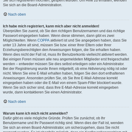
Sie sich registrieren möchten, gesperrt wurden. Um Hilfe zu erhalten, wenden
Sie sich an die Board-Administration.
Nach oben
Ich habe mich registriert, kann mich aber nicht anmelden!
Überprüfen Sie zuerst, ob Sie den richtigen Benutzernamen und das richtige
Passwort eingegeben haben. Wenn diese stimmen, dann gibt es zwei
Möglichkeiten. Wenn
COPPA
aktiviert ist und Sie angegeben haben, dass Sie
unter 13 Jahre alt sind, müssen Sie bzw. einer Ihrer Eltern oder Ihrer
Erziehungsberechtigten den Anweisungen folgen, die Sie erhalten haben.
Wenn dies nicht der Fall ist, muss Ihr Benutzerkonto vielleicht aktiviert werden.
Bei einigen Foren müssen alle neu angemeldeten Mitglieder erst freigeschaltet
werden – entweder müssen Sie dies selbst erledigen oder ein Administrator.
Bei der Registrierung wurde Ihnen mitgeteilt, ob eine Aktivierung nötig ist oder
nicht. Wenn Sie eine E-Mail erhalten haben, folgen Sie den dort enthaltenen
Anweisungen. Ansonsten prüfen Sie, ob Sie Ihre E-Mail-Adresse korrekt
eingegeben haben oder die E-Mail von einem Spam-Filter blockiert wurde.
Wenn Sie sich sicher sind, dass Ihre E-Mail-Adresse korrekt eingegeben
wurde, dann kontaktieren Sie einen Administrator.
Nach oben
Warum kann ich mich nicht anmelden?
Dafür gibt es viele mögliche Gründe. Prüfen Sie zunächst, ob Ihr
Benutzername und Ihr Passwort richtig sind. Wenn dies der Fall ist, wenden
Sie sich an einen Board-Administrator, um sicherzugehen, dass Sie nicht