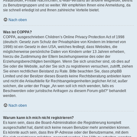
Avatarbilder, Private Nachrichten, E-Mail-Versand an andere Mitglieder, Beitritt
zu Benutzergruppen und so weiter. Wir empfehlen Ihnen eine Anmeldung, da
sie schnell erledigt ist und Ihnen zahlreiche Vorteile bietet.
Nach oben
Was ist COPPA?
COPPA, ausgeschrieben Children’s Online Privacy Protection Act of 1998
(deutsch: Gesetz zum Schutz der Privatsphäre von Kindern im Internet von
1998) ist ein Gesetz in den USA, welches festlegt, dass Websites, die
möglicherweise persönliche Daten von Kindern unter 13 Jahren erheben,
hierzu die Zustimmung der Eltern beziehungsweise des oder der
Erziehungsberechtigten benötigen. Wenn Sie sich unsicher sind, ob dies auf
Sie oder die Website, auf der Sie sich zu registrieren versuchen, zutrifft, ziehen
Sie einen rechtlichen Beistand zu Rate. Bitte beachten Sie, dass phpBB
Limited und der Besitzer dieses Boards keine Rechtsberatung anbieten kann
und nicht die Anlaufstelle für Rechtsangelegenheiten jeglicher Art ist; außer
solchen, die unter der Frage „An wen soll ich mich wenden, falls es
Beschwerden oder juristische Anfragen zu diesem Forum gibt?“ behandelt
werden.
Nach oben
Warum kann ich mich nicht registrieren?
Es kann sein, dass die Board-Administration die Registrierung komplett
ausgeschaltet hat, damit sich keine neuen Benutzer mehr anmelden können.
Es könnte auch sein, dass Ihre IP-Adresse oder der Benutzername, mit dem