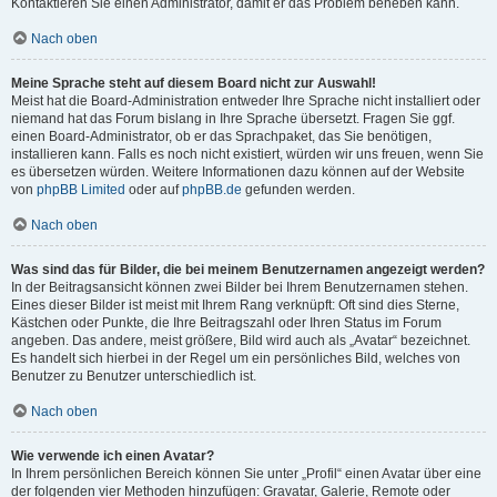
Kontaktieren Sie einen Administrator, damit er das Problem beheben kann.
Nach oben
Meine Sprache steht auf diesem Board nicht zur Auswahl!
Meist hat die Board-Administration entweder Ihre Sprache nicht installiert oder
niemand hat das Forum bislang in Ihre Sprache übersetzt. Fragen Sie ggf.
einen Board-Administrator, ob er das Sprachpaket, das Sie benötigen,
installieren kann. Falls es noch nicht existiert, würden wir uns freuen, wenn Sie
es übersetzen würden. Weitere Informationen dazu können auf der Website
von
phpBB Limited
oder auf
phpBB.de
gefunden werden.
Nach oben
Was sind das für Bilder, die bei meinem Benutzernamen angezeigt werden?
In der Beitragsansicht können zwei Bilder bei Ihrem Benutzernamen stehen.
Eines dieser Bilder ist meist mit Ihrem Rang verknüpft: Oft sind dies Sterne,
Kästchen oder Punkte, die Ihre Beitragszahl oder Ihren Status im Forum
angeben. Das andere, meist größere, Bild wird auch als „Avatar“ bezeichnet.
Es handelt sich hierbei in der Regel um ein persönliches Bild, welches von
Benutzer zu Benutzer unterschiedlich ist.
Nach oben
Wie verwende ich einen Avatar?
In Ihrem persönlichen Bereich können Sie unter „Profil“ einen Avatar über eine
der folgenden vier Methoden hinzufügen: Gravatar, Galerie, Remote oder