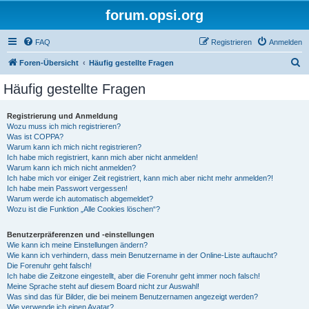
forum.opsi.org
FAQ
Registrieren
Anmelden
S
Foren-Übersicht
Häufig gestellte Fragen
u
Häufig gestellte Fragen
c
h
Registrierung und Anmeldung
Wozu muss ich mich registrieren?
e
Was ist COPPA?
Warum kann ich mich nicht registrieren?
Ich habe mich registriert, kann mich aber nicht anmelden!
Warum kann ich mich nicht anmelden?
Ich habe mich vor einiger Zeit registriert, kann mich aber nicht mehr anmelden?!
Ich habe mein Passwort vergessen!
Warum werde ich automatisch abgemeldet?
Wozu ist die Funktion „Alle Cookies löschen“?
Benutzerpräferenzen und -einstellungen
Wie kann ich meine Einstellungen ändern?
Wie kann ich verhindern, dass mein Benutzername in der Online-Liste auftaucht?
Die Forenuhr geht falsch!
Ich habe die Zeitzone eingestellt, aber die Forenuhr geht immer noch falsch!
Meine Sprache steht auf diesem Board nicht zur Auswahl!
Was sind das für Bilder, die bei meinem Benutzernamen angezeigt werden?
Wie verwende ich einen Avatar?