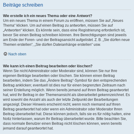
Beiträge schreiben
Wie erstelle ich ein neues Thema oder eine Antwort?
Um ein neues Thema in einem Forum zu eröffnen, müssen Sie auf „Neues
Thema“ klicken. Um auf einen Beitrag zu antworten, müssen Sie auf
„Antworten“ klicken. Es könnte sein, dass eine Registrierung erforderlich ist,
bevor Sie einen Beitrag schreiben können. Ihre Berechtigungen sind jeweils
am Ende der Foren- und der Beitragsansicht aufgelistet. Z. B. „Sie dürfen neue
Themen erstellen“, „Sie dürfen Dateianhänge erstellen“ usw.
Nach oben
Wie kann ich einen Beitrag bearbeiten oder löschen?
Wenn Sie nicht Administrator oder Moderator sind, können Sie nur Ihre
eigenen Beiträge bearbeiten oder löschen. Sie können einen Beitrag
bearbeiten, indem Sie das „Ändere Beitrag“-Symbol für den entsprechenden
Beitrag anklicken; eventuell ist dies nur für einen begrenzten Zeitraum nach
seiner Erstellung möglich. Wenn bereits jemand auf Ihren Beitrag geantwortet
hat, wird Ihr Beitrag in der Themenansicht als überarbeitet gekennzeichnet. Es
wird sowohl die Anzahl als auch der letzte Zeitpunkt der Bearbeitungen
angezeigt. Dieser Hinweis erscheint nicht, wenn noch niemand auf Ihren
Beitrag geantwortet hat oder wenn ein Administrator oder Moderator Ihren
Beitrag überarbeitet hat. Diese können jedoch, falls sie es für nötig halten, eine
Notiz hinterlassen, warum Ihr Beitrag überarbeitet wurde. Bitte beachten Sie,
dass normale Benutzer einen Beitrag nicht löschen können, wenn bereits
jemand darauf geantwortet hat.