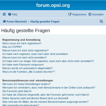
forum.opsi.org
FAQ
Registrieren
Anmelden
S
Foren-Übersicht
Häufig gestellte Fragen
u
Häufig gestellte Fragen
c
h
Registrierung und Anmeldung
Wozu muss ich mich registrieren?
e
Was ist COPPA?
Warum kann ich mich nicht registrieren?
Ich habe mich registriert, kann mich aber nicht anmelden!
Warum kann ich mich nicht anmelden?
Ich habe mich vor einiger Zeit registriert, kann mich aber nicht mehr anmelden?!
Ich habe mein Passwort vergessen!
Warum werde ich automatisch abgemeldet?
Wozu ist die Funktion „Alle Cookies löschen“?
Benutzerpräferenzen und -einstellungen
Wie kann ich meine Einstellungen ändern?
Wie kann ich verhindern, dass mein Benutzername in der Online-Liste auftaucht?
Die Forenuhr geht falsch!
Ich habe die Zeitzone eingestellt, aber die Forenuhr geht immer noch falsch!
Meine Sprache steht auf diesem Board nicht zur Auswahl!
Was sind das für Bilder, die bei meinem Benutzernamen angezeigt werden?
Wie verwende ich einen Avatar?