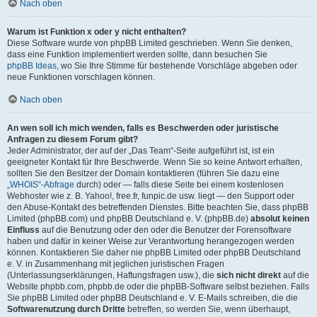
Nach oben
Warum ist Funktion x oder y nicht enthalten?
Diese Software wurde von phpBB Limited geschrieben. Wenn Sie denken,
dass eine Funktion implementiert werden sollte, dann besuchen Sie
phpBB Ideas
, wo Sie Ihre Stimme für bestehende Vorschläge abgeben oder
neue Funktionen vorschlagen können.
Nach oben
An wen soll ich mich wenden, falls es Beschwerden oder juristische
Anfragen zu diesem Forum gibt?
Jeder Administrator, der auf der „Das Team“-Seite aufgeführt ist, ist ein
geeigneter Kontakt für Ihre Beschwerde. Wenn Sie so keine Antwort erhalten,
sollten Sie den Besitzer der Domain kontaktieren (führen Sie dazu eine
„WHOIS“-Abfrage
durch) oder — falls diese Seite bei einem kostenlosen
Webhoster wie z. B. Yahoo!, free.fr, funpic.de usw. liegt — den Support oder
den Abuse-Kontakt des betreffenden Dienstes. Bitte beachten Sie, dass phpBB
Limited (phpBB.com) und phpBB Deutschland e. V. (phpBB.de)
absolut keinen
Einfluss
auf die Benutzung oder den oder die Benutzer der Forensoftware
haben und dafür in keiner Weise zur Verantwortung herangezogen werden
können. Kontaktieren Sie daher nie phpBB Limited oder phpBB Deutschland
e. V. in Zusammenhang mit jeglichen juristischen Fragen
(Unterlassungserklärungen, Haftungsfragen usw.), die
sich nicht direkt
auf die
Website phpbb.com, phpbb.de oder die phpBB-Software selbst beziehen. Falls
Sie phpBB Limited oder phpBB Deutschland e. V. E-Mails schreiben, die die
Softwarenutzung durch Dritte
betreffen, so werden Sie, wenn überhaupt,