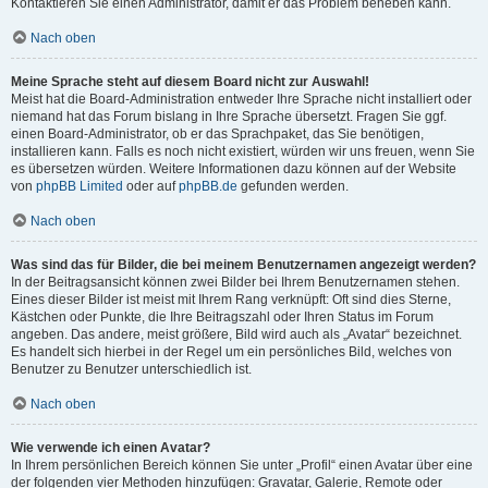
Kontaktieren Sie einen Administrator, damit er das Problem beheben kann.
Nach oben
Meine Sprache steht auf diesem Board nicht zur Auswahl!
Meist hat die Board-Administration entweder Ihre Sprache nicht installiert oder
niemand hat das Forum bislang in Ihre Sprache übersetzt. Fragen Sie ggf.
einen Board-Administrator, ob er das Sprachpaket, das Sie benötigen,
installieren kann. Falls es noch nicht existiert, würden wir uns freuen, wenn Sie
es übersetzen würden. Weitere Informationen dazu können auf der Website
von
phpBB Limited
oder auf
phpBB.de
gefunden werden.
Nach oben
Was sind das für Bilder, die bei meinem Benutzernamen angezeigt werden?
In der Beitragsansicht können zwei Bilder bei Ihrem Benutzernamen stehen.
Eines dieser Bilder ist meist mit Ihrem Rang verknüpft: Oft sind dies Sterne,
Kästchen oder Punkte, die Ihre Beitragszahl oder Ihren Status im Forum
angeben. Das andere, meist größere, Bild wird auch als „Avatar“ bezeichnet.
Es handelt sich hierbei in der Regel um ein persönliches Bild, welches von
Benutzer zu Benutzer unterschiedlich ist.
Nach oben
Wie verwende ich einen Avatar?
In Ihrem persönlichen Bereich können Sie unter „Profil“ einen Avatar über eine
der folgenden vier Methoden hinzufügen: Gravatar, Galerie, Remote oder