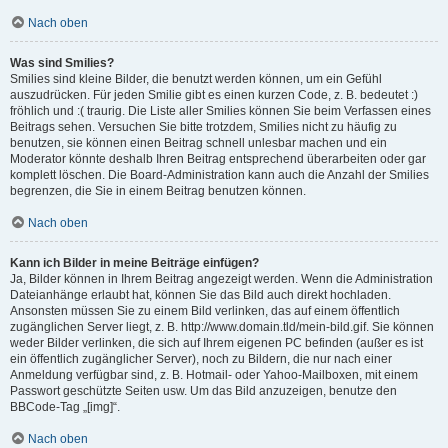
Nach oben
Was sind Smilies?
Smilies sind kleine Bilder, die benutzt werden können, um ein Gefühl
auszudrücken. Für jeden Smilie gibt es einen kurzen Code, z. B. bedeutet :)
fröhlich und :( traurig. Die Liste aller Smilies können Sie beim Verfassen eines
Beitrags sehen. Versuchen Sie bitte trotzdem, Smilies nicht zu häufig zu
benutzen, sie können einen Beitrag schnell unlesbar machen und ein
Moderator könnte deshalb Ihren Beitrag entsprechend überarbeiten oder gar
komplett löschen. Die Board-Administration kann auch die Anzahl der Smilies
begrenzen, die Sie in einem Beitrag benutzen können.
Nach oben
Kann ich Bilder in meine Beiträge einfügen?
Ja, Bilder können in Ihrem Beitrag angezeigt werden. Wenn die Administration
Dateianhänge erlaubt hat, können Sie das Bild auch direkt hochladen.
Ansonsten müssen Sie zu einem Bild verlinken, das auf einem öffentlich
zugänglichen Server liegt, z. B. http://www.domain.tld/mein-bild.gif. Sie können
weder Bilder verlinken, die sich auf Ihrem eigenen PC befinden (außer es ist
ein öffentlich zugänglicher Server), noch zu Bildern, die nur nach einer
Anmeldung verfügbar sind, z. B. Hotmail- oder Yahoo-Mailboxen, mit einem
Passwort geschützte Seiten usw. Um das Bild anzuzeigen, benutze den
BBCode-Tag „[img]“.
Nach oben