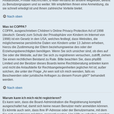
Avatarbilder, Private Nachrichten, E-Mail-Versand an andere Mitglieder, Beitritt
zu Benutzergruppen und so weiter. Wir empfehlen Ihnen eine Anmeldung, da
sie schnell erledigt ist und Ihnen zahlreiche Vorteile bietet.
Nach oben
Was ist COPPA?
COPPA, ausgeschrieben Children’s Online Privacy Protection Act of 1998
(deutsch: Gesetz zum Schutz der Privatsphäre von Kindern im Internet von
1998) ist ein Gesetz in den USA, welches festlegt, dass Websites, die
möglicherweise persönliche Daten von Kindern unter 13 Jahren erheben,
hierzu die Zustimmung der Eltern beziehungsweise des oder der
Erziehungsberechtigten benötigen. Wenn Sie sich unsicher sind, ob dies auf
Sie oder die Website, auf der Sie sich zu registrieren versuchen, zutrifft, ziehen
Sie einen rechtlichen Beistand zu Rate. Bitte beachten Sie, dass phpBB
Limited und der Besitzer dieses Boards keine Rechtsberatung anbieten kann
und nicht die Anlaufstelle für Rechtsangelegenheiten jeglicher Art ist; außer
solchen, die unter der Frage „An wen soll ich mich wenden, falls es
Beschwerden oder juristische Anfragen zu diesem Forum gibt?“ behandelt
werden.
Nach oben
Warum kann ich mich nicht registrieren?
Es kann sein, dass die Board-Administration die Registrierung komplett
ausgeschaltet hat, damit sich keine neuen Benutzer mehr anmelden können.
Es könnte auch sein, dass Ihre IP-Adresse oder der Benutzername, mit dem