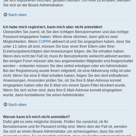
Sie sich registrieren möchten, gesperrt wurden. Um Hilfe zu erhalten, wenden
Sie sich an die Board-Administration.
Nach oben
Ich habe mich registriert, kann mich aber nicht anmelden!
Überprüfen Sie zuerst, ob Sie den richtigen Benutzernamen und das richtige
Passwort eingegeben haben. Wenn diese stimmen, dann gibt es zwei
Möglichkeiten. Wenn
COPPA
aktiviert ist und Sie angegeben haben, dass Sie
unter 13 Jahre alt sind, müssen Sie bzw. einer Ihrer Eltern oder Ihrer
Erziehungsberechtigten den Anweisungen folgen, die Sie erhalten haben.
Wenn dies nicht der Fall ist, muss Ihr Benutzerkonto vielleicht aktiviert werden.
Bei einigen Foren müssen alle neu angemeldeten Mitglieder erst freigeschaltet
werden – entweder müssen Sie dies selbst erledigen oder ein Administrator.
Bei der Registrierung wurde Ihnen mitgeteilt, ob eine Aktivierung nötig ist oder
nicht. Wenn Sie eine E-Mail erhalten haben, folgen Sie den dort enthaltenen
Anweisungen. Ansonsten prüfen Sie, ob Sie Ihre E-Mail-Adresse korrekt
eingegeben haben oder die E-Mail von einem Spam-Filter blockiert wurde.
Wenn Sie sich sicher sind, dass Ihre E-Mail-Adresse korrekt eingegeben
wurde, dann kontaktieren Sie einen Administrator.
Nach oben
Warum kann ich mich nicht anmelden?
Dafür gibt es viele mögliche Gründe. Prüfen Sie zunächst, ob Ihr
Benutzername und Ihr Passwort richtig sind. Wenn dies der Fall ist, wenden
Sie sich an einen Board-Administrator, um sicherzugehen, dass Sie nicht