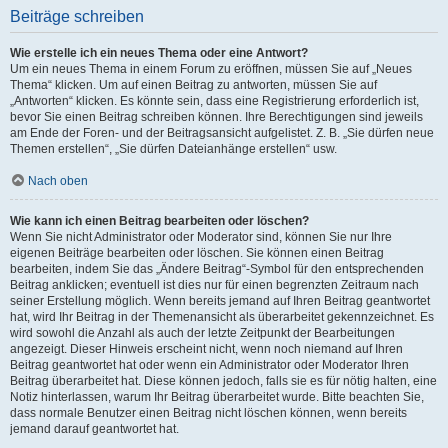
Beiträge schreiben
Wie erstelle ich ein neues Thema oder eine Antwort?
Um ein neues Thema in einem Forum zu eröffnen, müssen Sie auf „Neues
Thema“ klicken. Um auf einen Beitrag zu antworten, müssen Sie auf
„Antworten“ klicken. Es könnte sein, dass eine Registrierung erforderlich ist,
bevor Sie einen Beitrag schreiben können. Ihre Berechtigungen sind jeweils
am Ende der Foren- und der Beitragsansicht aufgelistet. Z. B. „Sie dürfen neue
Themen erstellen“, „Sie dürfen Dateianhänge erstellen“ usw.
Nach oben
Wie kann ich einen Beitrag bearbeiten oder löschen?
Wenn Sie nicht Administrator oder Moderator sind, können Sie nur Ihre
eigenen Beiträge bearbeiten oder löschen. Sie können einen Beitrag
bearbeiten, indem Sie das „Ändere Beitrag“-Symbol für den entsprechenden
Beitrag anklicken; eventuell ist dies nur für einen begrenzten Zeitraum nach
seiner Erstellung möglich. Wenn bereits jemand auf Ihren Beitrag geantwortet
hat, wird Ihr Beitrag in der Themenansicht als überarbeitet gekennzeichnet. Es
wird sowohl die Anzahl als auch der letzte Zeitpunkt der Bearbeitungen
angezeigt. Dieser Hinweis erscheint nicht, wenn noch niemand auf Ihren
Beitrag geantwortet hat oder wenn ein Administrator oder Moderator Ihren
Beitrag überarbeitet hat. Diese können jedoch, falls sie es für nötig halten, eine
Notiz hinterlassen, warum Ihr Beitrag überarbeitet wurde. Bitte beachten Sie,
dass normale Benutzer einen Beitrag nicht löschen können, wenn bereits
jemand darauf geantwortet hat.