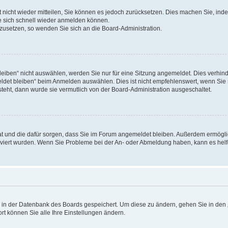
rt nicht wieder mitteilen, Sie können es jedoch zurücksetzen. Dies machen Sie, in
e sich schnell wieder anmelden können.
ckzusetzen, so wenden Sie sich an die Board-Administration.
ben“ nicht auswählen, werden Sie nur für eine Sitzung angemeldet. Dies verhinde
et bleiben“ beim Anmelden auswählen. Dies ist nicht empfehlenswert, wenn Sie s
steht, dann wurde sie vermutlich von der Board-Administration ausgeschaltet.
 hat und die dafür sorgen, dass Sie im Forum angemeldet bleiben. Außerdem ermögl
ktiviert wurden. Wenn Sie Probleme bei der An- oder Abmeldung haben, kann es hel
en in der Datenbank des Boards gespeichert. Um diese zu ändern, gehen Sie in den 
rt können Sie alle Ihre Einstellungen ändern.