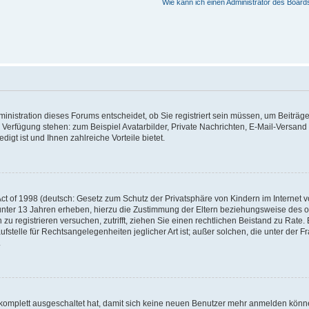
Wie kann ich einen Administrator des Board
nistration dieses Forums entscheidet, ob Sie registriert sein müssen, um Beiträge z
ur Verfügung stehen: zum Beispiel Avatarbilder, Private Nachrichten, E-Mail-Versand
igt ist und Ihnen zahlreiche Vorteile bietet.
t of 1998 (deutsch: Gesetz zum Schutz der Privatsphäre von Kindern im Internet vo
unter 13 Jahren erheben, hierzu die Zustimmung der Eltern beziehungsweise des o
h zu registrieren versuchen, zutrifft, ziehen Sie einen rechtlichen Beistand zu Rat
stelle für Rechtsangelegenheiten jeglicher Art ist; außer solchen, die unter der 
.
 komplett ausgeschaltet hat, damit sich keine neuen Benutzer mehr anmelden könne