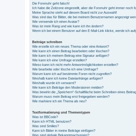
Die Forenuhr geht falsch!
Ich habe die Zeitzone eingestellt, aber die Forenuhr geht immer noch f
Meine Sprache steht auf diesem Board nicht zur Auswahl!
Was sind das für Bilder, die bei meinem Benutzernamen angezeigt we
Wie verwende ich einen Avatar?
Was ist mein Rang und wie kann ich ihn ändern?
Wenn ich bei einem Benutzer auf den E-Mail-Link klicke, werde ich au
Beiträge schreiben
Wie erstelle ich ein neues Thema oder eine Antwort?
Wie kann ich einen Beitrag bearbeiten oder löschen?
Wie kann ich meinem Beitrag eine Signatur anfügen?
Wie kann ich eine Umfrage erstellen?
Wieso kann ich nicht mehr Antwortmöglichkeiten erstellen?
Wie bearbeite oder lösche ich eine Umfrage?
Warum kann ich auf bestimmte Foren nicht zugreifen?
Weshalb kann ich keine Dateianhänge anfügen?
Weshalb wurde ich verwarnt?
Wie kann ich Beiträge den Moderatoren melden?
Was bewirkt die „Speichern“-Schaltfläche beim Schreiben eines Beitra
Warum muss mein Beitrag erst freigegeben werden?
Wie markiere ich ein Thema als neu?
Textformatierung und Thementypen
Was ist BBCode?
Kann ich HTML benutzen?
Was sind Smilies?
Kann ich Bilder in meine Beiträge einfügen?
Was sind globale Bekanntmachungen?