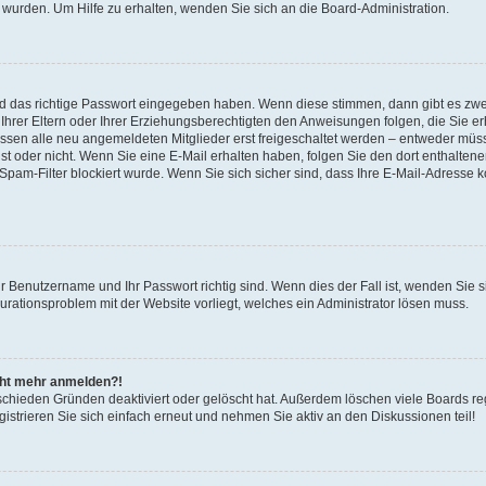
 wurden. Um Hilfe zu erhalten, wenden Sie sich an die Board-Administration.
nd das richtige Passwort eingegeben haben. Wenn diese stimmen, dann gibt es zw
Ihrer Eltern oder Ihrer Erziehungsberechtigten den Anweisungen folgen, die Sie erh
üssen alle neu angemeldeten Mitglieder erst freigeschaltet werden – entweder müsse
 ist oder nicht. Wenn Sie eine E-Mail erhalten haben, folgen Sie den dort enthalte
pam-Filter blockiert wurde. Wenn Sie sich sicher sind, dass Ihre E-Mail-Adresse 
hr Benutzername und Ihr Passwort richtig sind. Wenn dies der Fall ist, wenden Sie
gurationsproblem mit der Website vorliegt, welches ein Administrator lösen muss.
icht mehr anmelden?!
schieden Gründen deaktiviert oder gelöscht hat. Außerdem löschen viele Boards reg
strieren Sie sich einfach erneut und nehmen Sie aktiv an den Diskussionen teil!