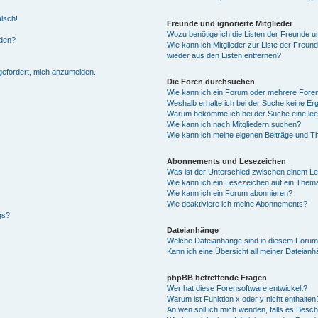
alsch!
Freunde und ignorierte Mitglieder
Wozu benötige ich die Listen der Freunde un
rden?
Wie kann ich Mitglieder zur Liste der Freund
wieder aus den Listen entfernen?
fgefordert, mich anzumelden.
Die Foren durchsuchen
Wie kann ich ein Forum oder mehrere For
Weshalb erhalte ich bei der Suche keine Er
Warum bekomme ich bei der Suche eine lee
Wie kann ich nach Mitgliedern suchen?
Wie kann ich meine eigenen Beiträge und T
Abonnements und Lesezeichen
Was ist der Unterschied zwischen einem L
Wie kann ich ein Lesezeichen auf ein Them
Wie kann ich ein Forum abonnieren?
Wie deaktiviere ich meine Abonnements?
gs?
Dateianhänge
Welche Dateianhänge sind in diesem Forum
Kann ich eine Übersicht all meiner Dateian
phpBB betreffende Fragen
Wer hat diese Forensoftware entwickelt?
Warum ist Funktion x oder y nicht enthalten
An wen soll ich mich wenden, falls es Besc