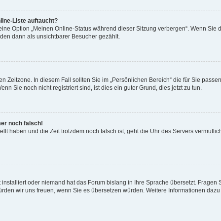
ine-Liste auftaucht?
 eine Option „Meinen Online-Status während dieser Sitzung verbergen“. Wenn Sie d
rden dann als unsichtbarer Besucher gezählt.
n Zeitzone. In diesem Fall sollten Sie im „Persönlichen Bereich“ die für Sie passend
 Sie noch nicht registriert sind, ist dies ein guter Grund, dies jetzt zu tun.
mer noch falsch!
ellt haben und die Zeit trotzdem noch falsch ist, geht die Uhr des Servers vermutlic
 installiert oder niemand hat das Forum bislang in Ihre Sprache übersetzt. Fragen 
t, würden wir uns freuen, wenn Sie es übersetzen würden. Weitere Informationen da