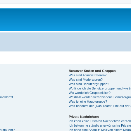
Benutzer-Stufen und Gruppen
Was sind Administratoren?
Was sind Moderatoren?
Was sind Benutzergruppen?
Wo finde ich die Benutzergruppen und wie tr
Wie werde ich Gruppenleiter?
anmelden?!
Weshalb werden verschiedene Benutzergrupp
Was ist eine Hauptgruppe?
Was bedeutet der „Das Team“-Link auf der S
Private Nachrichten
Ich kann keine Privaten Nachrichten versch
Ich bekomme ständig unerwünschte Private
auftaucht?
Ich habe eine Spam-E-Mail von einem Mitgli