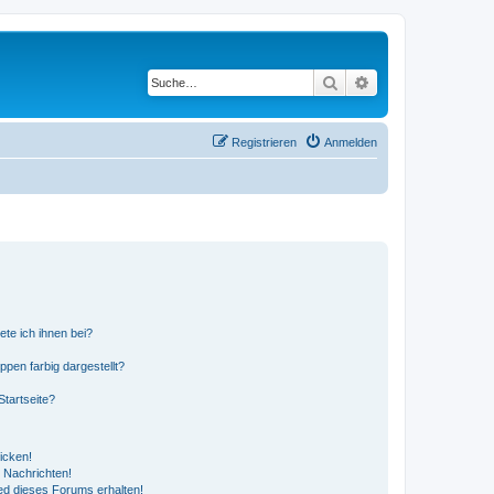
Suche
Erweiterte Suche
Registrieren
Anmelden
ete ich ihnen bei?
en farbig dargestellt?
tartseite?
icken!
 Nachrichten!
ed dieses Forums erhalten!