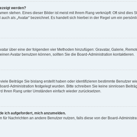
gezeigt werden?
men stehen. Eines dieser Bilder ist meist mit Ihrem Rang verknüpft: Oft sind dies S
auch als „Avatar“ bezeichnet. Es handelt sich hierbei in der Regel um ein persönl
 Avatar über eine der folgenden vier Methoden hinzufügen: Gravatar, Galerie, Rem
inen Avatar benutzen können, sollten Sie die Board-Administration kontaktieren.
iele Beiträge Sie bislang erstellt haben oder identifizieren bestimmte Benutzer
 Board-Administration festgelegt wurden. Bitte schreiben Sie keine sinnlosen Beit
wird Ihren Rang unter Umständen einfach wieder zurücksetzen.
rde ich aufgefordert, mich anzumelden.
ion für Nachrichten an andere Benutzer nutzen, falls diese von der Board-Administ