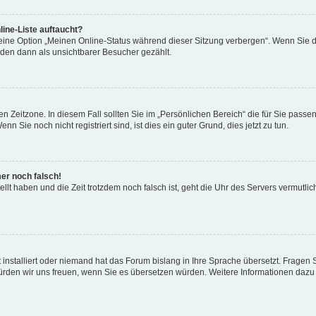
ine-Liste auftaucht?
 eine Option „Meinen Online-Status während dieser Sitzung verbergen“. Wenn Sie d
rden dann als unsichtbarer Besucher gezählt.
n Zeitzone. In diesem Fall sollten Sie im „Persönlichen Bereich“ die für Sie passend
 Sie noch nicht registriert sind, ist dies ein guter Grund, dies jetzt zu tun.
mer noch falsch!
ellt haben und die Zeit trotzdem noch falsch ist, geht die Uhr des Servers vermutlic
 installiert oder niemand hat das Forum bislang in Ihre Sprache übersetzt. Fragen 
t, würden wir uns freuen, wenn Sie es übersetzen würden. Weitere Informationen da