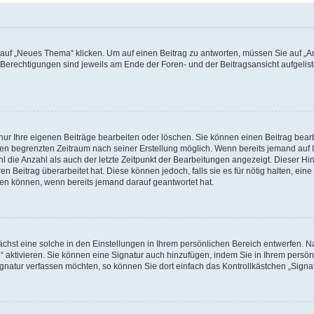
f „Neues Thema“ klicken. Um auf einen Beitrag zu antworten, müssen Sie auf „Ant
e Berechtigungen sind jeweils am Ende der Foren- und der Beitragsansicht aufgeliste
nur Ihre eigenen Beiträge bearbeiten oder löschen. Sie können einen Beitrag bear
nen begrenzten Zeitraum nach seiner Erstellung möglich. Wenn bereits jemand auf Ih
 die Anzahl als auch der letzte Zeitpunkt der Bearbeitungen angezeigt. Dieser Hi
 Beitrag überarbeitet hat. Diese können jedoch, falls sie es für nötig halten, eine 
hen können, wenn bereits jemand darauf geantwortet hat.
hst eine solche in den Einstellungen in Ihrem persönlichen Bereich entwerfen. Na
 aktivieren. Sie können eine Signatur auch hinzufügen, indem Sie in Ihrem persö
gnatur verfassen möchten, so können Sie dort einfach das Kontrollkästchen „Signa