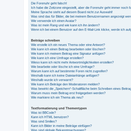
Die Forenuhr geht falsch!
Ich habe die Zeitzone eingestellt, aber die Forenuhr geht immer noch f
Meine Sprache steht auf diesem Board nicht zur Auswahl!
Was sind das für Bilder, die bei meinem Benutzernamen angezeigt we
Wie verwende ich einen Avatar?
Was ist mein Rang und wie kann ich ihn ändern?
Wenn ich bei einem Benutzer auf den E-Mail-Link klicke, werde ich au
Beiträge schreiben
Wie erstelle ich ein neues Thema oder eine Antwort?
Wie kann ich einen Beitrag bearbeiten oder löschen?
Wie kann ich meinem Beitrag eine Signatur anfügen?
Wie kann ich eine Umfrage erstellen?
Wieso kann ich nicht mehr Antwortmöglichkeiten erstellen?
Wie bearbeite oder lösche ich eine Umfrage?
Warum kann ich auf bestimmte Foren nicht zugreifen?
Weshalb kann ich keine Dateianhänge anfügen?
Weshalb wurde ich verwarnt?
Wie kann ich Beiträge den Moderatoren melden?
Was bewirkt die „Speichern“-Schaltfläche beim Schreiben eines Beitra
Warum muss mein Beitrag erst freigegeben werden?
Wie markiere ich ein Thema als neu?
Textformatierung und Thementypen
Was ist BBCode?
Kann ich HTML benutzen?
Was sind Smilies?
Kann ich Bilder in meine Beiträge einfügen?
Was sind globale Bekanntmachungen?