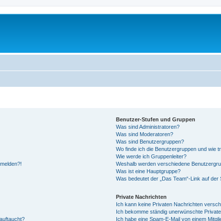
Benutzer-Stufen und Gruppen
Was sind Administratoren?
Was sind Moderatoren?
Was sind Benutzergruppen?
Wo finde ich die Benutzergruppen und wie tr
Wie werde ich Gruppenleiter?
anmelden?!
Weshalb werden verschiedene Benutzergrupp
Was ist eine Hauptgruppe?
Was bedeutet der „Das Team“-Link auf der S
Private Nachrichten
Ich kann keine Privaten Nachrichten versch
Ich bekomme ständig unerwünschte Private
auftaucht?
Ich habe eine Spam-E-Mail von einem Mitgli