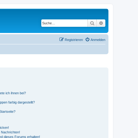
Suche
Erweiterte Suche
Registrieren
Anmelden
ete ich ihnen bei?
en farbig dargestellt?
tartseite?
icken!
 Nachrichten!
ed dieses Forums erhalten!