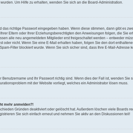
 wurden. Um Hilfe zu erhalten, wenden Sie sich an die Board-Administration.
nd das richtige Passwort eingegeben haben. Wenn diese stimmen, dann gibt es zw
Ihrer Eltern oder Ihrer Erziehungsberechtigten den Anweisungen folgen, die Sie erh
üssen alle neu angemeldeten Mitglieder erst freigeschaltet werden – entweder müsse
 ist oder nicht. Wenn Sie eine E-Mail erhalten haben, folgen Sie den dort enthalte
pam-Filter blockiert wurde. Wenn Sie sich sicher sind, dass Ihre E-Mail-Adresse 
hr Benutzername und Ihr Passwort richtig sind. Wenn dies der Fall ist, wenden Sie
gurationsproblem mit der Website vorliegt, welches ein Administrator lösen muss.
icht mehr anmelden?!
schieden Gründen deaktiviert oder gelöscht hat. Außerdem löschen viele Boards reg
strieren Sie sich einfach erneut und nehmen Sie aktiv an den Diskussionen teil!