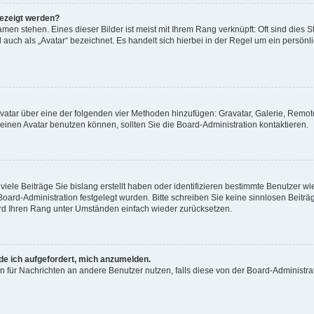
gezeigt werden?
men stehen. Eines dieser Bilder ist meist mit Ihrem Rang verknüpft: Oft sind dies S
auch als „Avatar“ bezeichnet. Es handelt sich hierbei in der Regel um ein persönl
 Avatar über eine der folgenden vier Methoden hinzufügen: Gravatar, Galerie, Rem
inen Avatar benutzen können, sollten Sie die Board-Administration kontaktieren.
iele Beiträge Sie bislang erstellt haben oder identifizieren bestimmte Benutzer
 Board-Administration festgelegt wurden. Bitte schreiben Sie keine sinnlosen Beit
wird Ihren Rang unter Umständen einfach wieder zurücksetzen.
rde ich aufgefordert, mich anzumelden.
ion für Nachrichten an andere Benutzer nutzen, falls diese von der Board-Administ