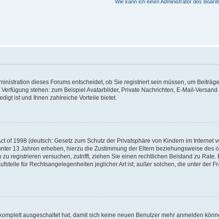
Wie kann ich einen Administrator des Board
nistration dieses Forums entscheidet, ob Sie registriert sein müssen, um Beiträge z
ur Verfügung stehen: zum Beispiel Avatarbilder, Private Nachrichten, E-Mail-Versand
igt ist und Ihnen zahlreiche Vorteile bietet.
t of 1998 (deutsch: Gesetz zum Schutz der Privatsphäre von Kindern im Internet vo
unter 13 Jahren erheben, hierzu die Zustimmung der Eltern beziehungsweise des o
h zu registrieren versuchen, zutrifft, ziehen Sie einen rechtlichen Beistand zu Rat
stelle für Rechtsangelegenheiten jeglicher Art ist; außer solchen, die unter der 
.
 komplett ausgeschaltet hat, damit sich keine neuen Benutzer mehr anmelden könne