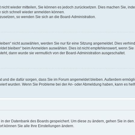
rt nicht wieder mitteilen, Sie können es jedoch zurücksetzen. Dies machen Sie, in
e sich schnell wieder anmelden können.
ckzusetzen, so wenden Sie sich an die Board-Administration.
ben“ nicht auswählen, werden Sie nur für eine Sitzung angemeldet. Dies verhinde
et bleiben“ beim Anmelden auswählen. Dies ist nicht empfehlenswert, wenn Sie s
steht, dann wurde sie vermutlich von der Board-Administration ausgeschaltet.
 hat und die dafür sorgen, dass Sie im Forum angemeldet bleiben. Außerdem ermögl
ktiviert wurden. Wenn Sie Probleme bei der An- oder Abmeldung haben, kann es hel
en in der Datenbank des Boards gespeichert. Um diese zu ändern, gehen Sie in den 
rt können Sie alle Ihre Einstellungen ändern.