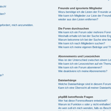
alsch!
Freunde und ignorierte Mitglieder
Wozu benötige ich die Listen der Freunde un
rden?
Wie kann ich Mitglieder zur Liste der Freund
wieder aus den Listen entfernen?
fgefordert, mich anzumelden.
Die Foren durchsuchen
Wie kann ich ein Forum oder mehrere For
Weshalb erhalte ich bei der Suche keine Er
Warum bekomme ich bei der Suche eine lee
Wie kann ich nach Mitgliedern suchen?
Wie kann ich meine eigenen Beiträge und T
Abonnements und Lesezeichen
Was ist der Unterschied zwischen einem L
Wie kann ich ein Lesezeichen auf ein Them
Wie kann ich ein Forum abonnieren?
Wie deaktiviere ich meine Abonnements?
gs?
Dateianhänge
Welche Dateianhänge sind in diesem Forum
Kann ich eine Übersicht all meiner Dateian
phpBB betreffende Fragen
Wer hat diese Forensoftware entwickelt?
Warum ist Funktion x oder y nicht enthalten
An wen soll ich mich wenden, falls es Besc