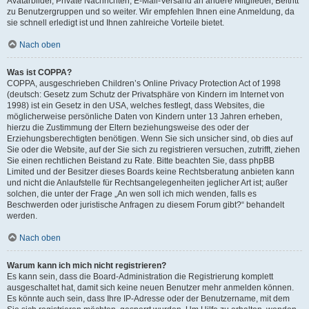
Avatarbilder, Private Nachrichten, E-Mail-Versand an andere Mitglieder, Beitritt
zu Benutzergruppen und so weiter. Wir empfehlen Ihnen eine Anmeldung, da
sie schnell erledigt ist und Ihnen zahlreiche Vorteile bietet.
Nach oben
Was ist COPPA?
COPPA, ausgeschrieben Children’s Online Privacy Protection Act of 1998
(deutsch: Gesetz zum Schutz der Privatsphäre von Kindern im Internet von
1998) ist ein Gesetz in den USA, welches festlegt, dass Websites, die
möglicherweise persönliche Daten von Kindern unter 13 Jahren erheben,
hierzu die Zustimmung der Eltern beziehungsweise des oder der
Erziehungsberechtigten benötigen. Wenn Sie sich unsicher sind, ob dies auf
Sie oder die Website, auf der Sie sich zu registrieren versuchen, zutrifft, ziehen
Sie einen rechtlichen Beistand zu Rate. Bitte beachten Sie, dass phpBB
Limited und der Besitzer dieses Boards keine Rechtsberatung anbieten kann
und nicht die Anlaufstelle für Rechtsangelegenheiten jeglicher Art ist; außer
solchen, die unter der Frage „An wen soll ich mich wenden, falls es
Beschwerden oder juristische Anfragen zu diesem Forum gibt?“ behandelt
werden.
Nach oben
Warum kann ich mich nicht registrieren?
Es kann sein, dass die Board-Administration die Registrierung komplett
ausgeschaltet hat, damit sich keine neuen Benutzer mehr anmelden können.
Es könnte auch sein, dass Ihre IP-Adresse oder der Benutzername, mit dem