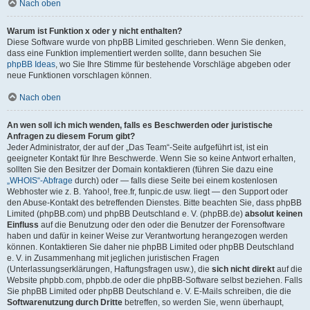
Nach oben
Warum ist Funktion x oder y nicht enthalten?
Diese Software wurde von phpBB Limited geschrieben. Wenn Sie denken,
dass eine Funktion implementiert werden sollte, dann besuchen Sie
phpBB Ideas
, wo Sie Ihre Stimme für bestehende Vorschläge abgeben oder
neue Funktionen vorschlagen können.
Nach oben
An wen soll ich mich wenden, falls es Beschwerden oder juristische
Anfragen zu diesem Forum gibt?
Jeder Administrator, der auf der „Das Team“-Seite aufgeführt ist, ist ein
geeigneter Kontakt für Ihre Beschwerde. Wenn Sie so keine Antwort erhalten,
sollten Sie den Besitzer der Domain kontaktieren (führen Sie dazu eine
„WHOIS“-Abfrage
durch) oder — falls diese Seite bei einem kostenlosen
Webhoster wie z. B. Yahoo!, free.fr, funpic.de usw. liegt — den Support oder
den Abuse-Kontakt des betreffenden Dienstes. Bitte beachten Sie, dass phpBB
Limited (phpBB.com) und phpBB Deutschland e. V. (phpBB.de)
absolut keinen
Einfluss
auf die Benutzung oder den oder die Benutzer der Forensoftware
haben und dafür in keiner Weise zur Verantwortung herangezogen werden
können. Kontaktieren Sie daher nie phpBB Limited oder phpBB Deutschland
e. V. in Zusammenhang mit jeglichen juristischen Fragen
(Unterlassungserklärungen, Haftungsfragen usw.), die
sich nicht direkt
auf die
Website phpbb.com, phpbb.de oder die phpBB-Software selbst beziehen. Falls
Sie phpBB Limited oder phpBB Deutschland e. V. E-Mails schreiben, die die
Softwarenutzung durch Dritte
betreffen, so werden Sie, wenn überhaupt,