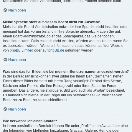
Kontaktieren Sie einen Administrator, damit er das Problem beheben kann.
Nach oben
Meine Sprache steht auf diesem Board nicht zur Auswahl!
Meist hat die Board-Administration entweder Ihre Sprache nicht installiert oder
niemand hat das Forum bislang in Ihre Sprache übersetzt. Fragen Sie ggf.
einen Board-Administrator, ob er das Sprachpaket, das Sie benötigen,
installieren kann. Falls es noch nicht existiert, würden wir uns freuen, wenn Sie
es übersetzen würden. Weitere Informationen dazu können auf der Website
von
phpBB Limited
oder auf
phpBB.de
gefunden werden.
Nach oben
Was sind das für Bilder, die bei meinem Benutzernamen angezeigt werden?
In der Beitragsansicht können zwei Bilder bei Ihrem Benutzernamen stehen.
Eines dieser Bilder ist meist mit Ihrem Rang verknüpft: Oft sind dies Sterne,
Kästchen oder Punkte, die Ihre Beitragszahl oder Ihren Status im Forum
angeben. Das andere, meist größere, Bild wird auch als „Avatar“ bezeichnet.
Es handelt sich hierbei in der Regel um ein persönliches Bild, welches von
Benutzer zu Benutzer unterschiedlich ist.
Nach oben
Wie verwende ich einen Avatar?
In Ihrem persönlichen Bereich können Sie unter „Profil“ einen Avatar über eine
der folgenden vier Methoden hinzufügen: Gravatar, Galerie, Remote oder