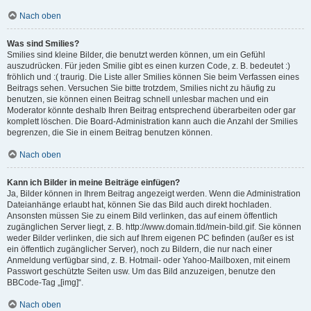
Nach oben
Was sind Smilies?
Smilies sind kleine Bilder, die benutzt werden können, um ein Gefühl
auszudrücken. Für jeden Smilie gibt es einen kurzen Code, z. B. bedeutet :)
fröhlich und :( traurig. Die Liste aller Smilies können Sie beim Verfassen eines
Beitrags sehen. Versuchen Sie bitte trotzdem, Smilies nicht zu häufig zu
benutzen, sie können einen Beitrag schnell unlesbar machen und ein
Moderator könnte deshalb Ihren Beitrag entsprechend überarbeiten oder gar
komplett löschen. Die Board-Administration kann auch die Anzahl der Smilies
begrenzen, die Sie in einem Beitrag benutzen können.
Nach oben
Kann ich Bilder in meine Beiträge einfügen?
Ja, Bilder können in Ihrem Beitrag angezeigt werden. Wenn die Administration
Dateianhänge erlaubt hat, können Sie das Bild auch direkt hochladen.
Ansonsten müssen Sie zu einem Bild verlinken, das auf einem öffentlich
zugänglichen Server liegt, z. B. http://www.domain.tld/mein-bild.gif. Sie können
weder Bilder verlinken, die sich auf Ihrem eigenen PC befinden (außer es ist
ein öffentlich zugänglicher Server), noch zu Bildern, die nur nach einer
Anmeldung verfügbar sind, z. B. Hotmail- oder Yahoo-Mailboxen, mit einem
Passwort geschützte Seiten usw. Um das Bild anzuzeigen, benutze den
BBCode-Tag „[img]“.
Nach oben