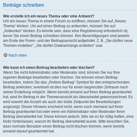
Beiträge schreiben
Wie erstelle ich ein neues Thema oder eine Antwort?
Um ein neues Thema in einem Forum zu eröffnen, müssen Sie auf „Neues
Thema“ klicken. Um auf einen Beitrag zu antworten, müssen Sie auf
„Antworten“ klicken. Es könnte sein, dass eine Registrierung erforderlich ist,
bevor Sie einen Beitrag schreiben können. Ihre Berechtigungen sind jeweils
am Ende der Foren- und der Beitragsansicht aufgelistet. Z. B. „Sie dürfen neue
Themen erstellen“, „Sie dürfen Dateianhänge erstellen“ usw.
Nach oben
Wie kann ich einen Beitrag bearbeiten oder löschen?
Wenn Sie nicht Administrator oder Moderator sind, können Sie nur Ihre
eigenen Beiträge bearbeiten oder löschen. Sie können einen Beitrag
bearbeiten, indem Sie das „Ändere Beitrag“-Symbol für den entsprechenden
Beitrag anklicken; eventuell ist dies nur für einen begrenzten Zeitraum nach
seiner Erstellung möglich. Wenn bereits jemand auf Ihren Beitrag geantwortet
hat, wird Ihr Beitrag in der Themenansicht als überarbeitet gekennzeichnet. Es
wird sowohl die Anzahl als auch der letzte Zeitpunkt der Bearbeitungen
angezeigt. Dieser Hinweis erscheint nicht, wenn noch niemand auf Ihren
Beitrag geantwortet hat oder wenn ein Administrator oder Moderator Ihren
Beitrag überarbeitet hat. Diese können jedoch, falls sie es für nötig halten, eine
Notiz hinterlassen, warum Ihr Beitrag überarbeitet wurde. Bitte beachten Sie,
dass normale Benutzer einen Beitrag nicht löschen können, wenn bereits
jemand darauf geantwortet hat.