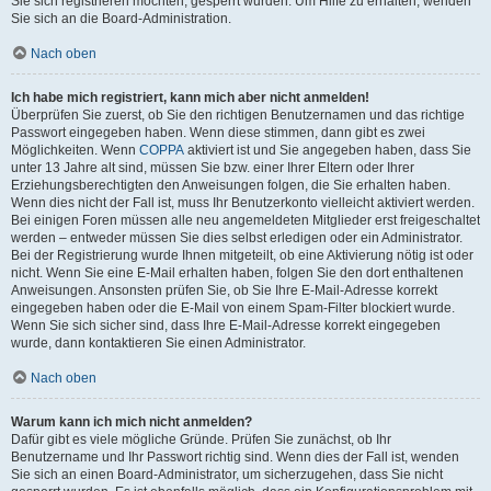
Sie sich registrieren möchten, gesperrt wurden. Um Hilfe zu erhalten, wenden
Sie sich an die Board-Administration.
Nach oben
Ich habe mich registriert, kann mich aber nicht anmelden!
Überprüfen Sie zuerst, ob Sie den richtigen Benutzernamen und das richtige
Passwort eingegeben haben. Wenn diese stimmen, dann gibt es zwei
Möglichkeiten. Wenn
COPPA
aktiviert ist und Sie angegeben haben, dass Sie
unter 13 Jahre alt sind, müssen Sie bzw. einer Ihrer Eltern oder Ihrer
Erziehungsberechtigten den Anweisungen folgen, die Sie erhalten haben.
Wenn dies nicht der Fall ist, muss Ihr Benutzerkonto vielleicht aktiviert werden.
Bei einigen Foren müssen alle neu angemeldeten Mitglieder erst freigeschaltet
werden – entweder müssen Sie dies selbst erledigen oder ein Administrator.
Bei der Registrierung wurde Ihnen mitgeteilt, ob eine Aktivierung nötig ist oder
nicht. Wenn Sie eine E-Mail erhalten haben, folgen Sie den dort enthaltenen
Anweisungen. Ansonsten prüfen Sie, ob Sie Ihre E-Mail-Adresse korrekt
eingegeben haben oder die E-Mail von einem Spam-Filter blockiert wurde.
Wenn Sie sich sicher sind, dass Ihre E-Mail-Adresse korrekt eingegeben
wurde, dann kontaktieren Sie einen Administrator.
Nach oben
Warum kann ich mich nicht anmelden?
Dafür gibt es viele mögliche Gründe. Prüfen Sie zunächst, ob Ihr
Benutzername und Ihr Passwort richtig sind. Wenn dies der Fall ist, wenden
Sie sich an einen Board-Administrator, um sicherzugehen, dass Sie nicht