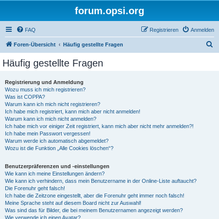
forum.opsi.org
FAQ
Registrieren
Anmelden
S
Foren-Übersicht
Häufig gestellte Fragen
u
Häufig gestellte Fragen
c
h
Registrierung und Anmeldung
Wozu muss ich mich registrieren?
e
Was ist COPPA?
Warum kann ich mich nicht registrieren?
Ich habe mich registriert, kann mich aber nicht anmelden!
Warum kann ich mich nicht anmelden?
Ich habe mich vor einiger Zeit registriert, kann mich aber nicht mehr anmelden?!
Ich habe mein Passwort vergessen!
Warum werde ich automatisch abgemeldet?
Wozu ist die Funktion „Alle Cookies löschen“?
Benutzerpräferenzen und -einstellungen
Wie kann ich meine Einstellungen ändern?
Wie kann ich verhindern, dass mein Benutzername in der Online-Liste auftaucht?
Die Forenuhr geht falsch!
Ich habe die Zeitzone eingestellt, aber die Forenuhr geht immer noch falsch!
Meine Sprache steht auf diesem Board nicht zur Auswahl!
Was sind das für Bilder, die bei meinem Benutzernamen angezeigt werden?
Wie verwende ich einen Avatar?