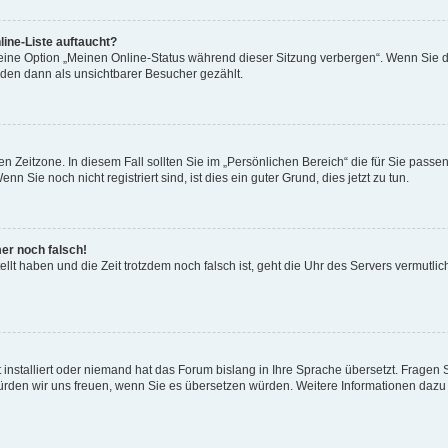
ine-Liste auftaucht?
 eine Option „Meinen Online-Status während dieser Sitzung verbergen“. Wenn Sie d
rden dann als unsichtbarer Besucher gezählt.
n Zeitzone. In diesem Fall sollten Sie im „Persönlichen Bereich“ die für Sie passend
 Sie noch nicht registriert sind, ist dies ein guter Grund, dies jetzt zu tun.
mer noch falsch!
ellt haben und die Zeit trotzdem noch falsch ist, geht die Uhr des Servers vermutlic
 installiert oder niemand hat das Forum bislang in Ihre Sprache übersetzt. Fragen 
t, würden wir uns freuen, wenn Sie es übersetzen würden. Weitere Informationen da