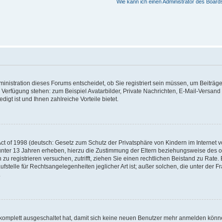
Wie kann ich einen Administrator des Board
nistration dieses Forums entscheidet, ob Sie registriert sein müssen, um Beiträge z
ur Verfügung stehen: zum Beispiel Avatarbilder, Private Nachrichten, E-Mail-Versand
igt ist und Ihnen zahlreiche Vorteile bietet.
t of 1998 (deutsch: Gesetz zum Schutz der Privatsphäre von Kindern im Internet vo
unter 13 Jahren erheben, hierzu die Zustimmung der Eltern beziehungsweise des o
h zu registrieren versuchen, zutrifft, ziehen Sie einen rechtlichen Beistand zu Rat
stelle für Rechtsangelegenheiten jeglicher Art ist; außer solchen, die unter der 
.
 komplett ausgeschaltet hat, damit sich keine neuen Benutzer mehr anmelden könne