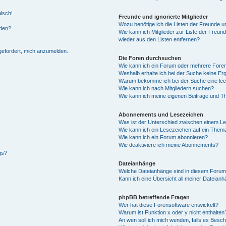
alsch!
Freunde und ignorierte Mitglieder
Wozu benötige ich die Listen der Freunde un
rden?
Wie kann ich Mitglieder zur Liste der Freund
wieder aus den Listen entfernen?
fgefordert, mich anzumelden.
Die Foren durchsuchen
Wie kann ich ein Forum oder mehrere For
Weshalb erhalte ich bei der Suche keine Er
Warum bekomme ich bei der Suche eine lee
Wie kann ich nach Mitgliedern suchen?
Wie kann ich meine eigenen Beiträge und T
Abonnements und Lesezeichen
Was ist der Unterschied zwischen einem L
Wie kann ich ein Lesezeichen auf ein Them
Wie kann ich ein Forum abonnieren?
Wie deaktiviere ich meine Abonnements?
gs?
Dateianhänge
Welche Dateianhänge sind in diesem Forum
Kann ich eine Übersicht all meiner Dateian
phpBB betreffende Fragen
Wer hat diese Forensoftware entwickelt?
Warum ist Funktion x oder y nicht enthalten
An wen soll ich mich wenden, falls es Besc