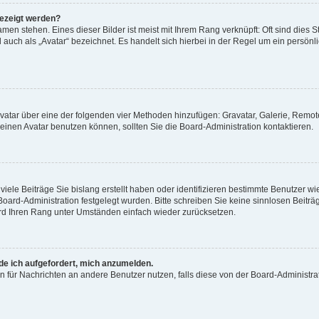
gezeigt werden?
men stehen. Eines dieser Bilder ist meist mit Ihrem Rang verknüpft: Oft sind dies S
auch als „Avatar“ bezeichnet. Es handelt sich hierbei in der Regel um ein persönl
 Avatar über eine der folgenden vier Methoden hinzufügen: Gravatar, Galerie, Rem
inen Avatar benutzen können, sollten Sie die Board-Administration kontaktieren.
iele Beiträge Sie bislang erstellt haben oder identifizieren bestimmte Benutzer
 Board-Administration festgelegt wurden. Bitte schreiben Sie keine sinnlosen Beit
wird Ihren Rang unter Umständen einfach wieder zurücksetzen.
rde ich aufgefordert, mich anzumelden.
ion für Nachrichten an andere Benutzer nutzen, falls diese von der Board-Administ