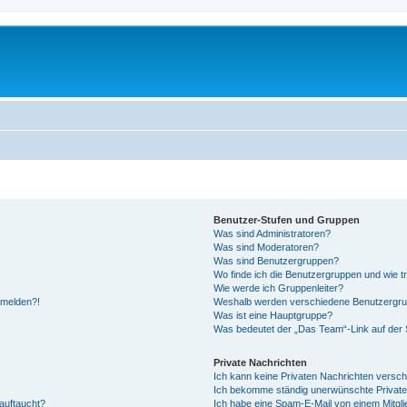
Benutzer-Stufen und Gruppen
Was sind Administratoren?
Was sind Moderatoren?
Was sind Benutzergruppen?
Wo finde ich die Benutzergruppen und wie tr
Wie werde ich Gruppenleiter?
anmelden?!
Weshalb werden verschiedene Benutzergrupp
Was ist eine Hauptgruppe?
Was bedeutet der „Das Team“-Link auf der S
Private Nachrichten
Ich kann keine Privaten Nachrichten versch
Ich bekomme ständig unerwünschte Private
auftaucht?
Ich habe eine Spam-E-Mail von einem Mitgli