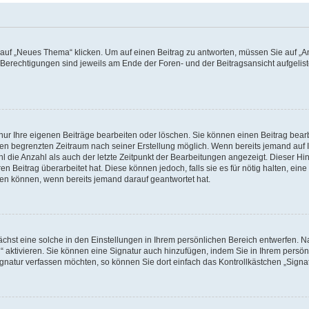
f „Neues Thema“ klicken. Um auf einen Beitrag zu antworten, müssen Sie auf „Ant
e Berechtigungen sind jeweils am Ende der Foren- und der Beitragsansicht aufgeliste
nur Ihre eigenen Beiträge bearbeiten oder löschen. Sie können einen Beitrag bear
nen begrenzten Zeitraum nach seiner Erstellung möglich. Wenn bereits jemand auf Ih
 die Anzahl als auch der letzte Zeitpunkt der Bearbeitungen angezeigt. Dieser Hi
 Beitrag überarbeitet hat. Diese können jedoch, falls sie es für nötig halten, eine 
hen können, wenn bereits jemand darauf geantwortet hat.
hst eine solche in den Einstellungen in Ihrem persönlichen Bereich entwerfen. Na
 aktivieren. Sie können eine Signatur auch hinzufügen, indem Sie in Ihrem persö
gnatur verfassen möchten, so können Sie dort einfach das Kontrollkästchen „Signa