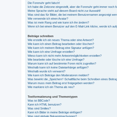
Die Forenuhr geht falsch!
Ich habe die Zeitzone eingestellt, aber die Forenuhr geht immer noch f
Meine Sprache steht auf diesem Board nicht zur Auswahl!
Was sind das für Bilder, die bei meinem Benutzernamen angezeigt we
Wie verwende ich einen Avatar?
Was ist mein Rang und wie kann ich ihn ändern?
Wenn ich bei einem Benutzer auf den E-Mail-Link klicke, werde ich au
Beiträge schreiben
Wie erstelle ich ein neues Thema oder eine Antwort?
Wie kann ich einen Beitrag bearbeiten oder löschen?
Wie kann ich meinem Beitrag eine Signatur anfügen?
Wie kann ich eine Umfrage erstellen?
Wieso kann ich nicht mehr Antwortmöglichkeiten erstellen?
Wie bearbeite oder lösche ich eine Umfrage?
Warum kann ich auf bestimmte Foren nicht zugreifen?
Weshalb kann ich keine Dateianhänge anfügen?
Weshalb wurde ich verwarnt?
Wie kann ich Beiträge den Moderatoren melden?
Was bewirkt die „Speichern“-Schaltfläche beim Schreiben eines Beitra
Warum muss mein Beitrag erst freigegeben werden?
Wie markiere ich ein Thema als neu?
Textformatierung und Thementypen
Was ist BBCode?
Kann ich HTML benutzen?
Was sind Smilies?
Kann ich Bilder in meine Beiträge einfügen?
Was sind globale Bekanntmachungen?