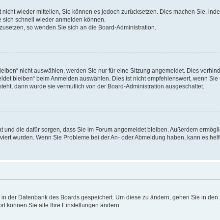
rt nicht wieder mitteilen, Sie können es jedoch zurücksetzen. Dies machen Sie, in
e sich schnell wieder anmelden können.
ckzusetzen, so wenden Sie sich an die Board-Administration.
ben“ nicht auswählen, werden Sie nur für eine Sitzung angemeldet. Dies verhinde
et bleiben“ beim Anmelden auswählen. Dies ist nicht empfehlenswert, wenn Sie s
steht, dann wurde sie vermutlich von der Board-Administration ausgeschaltet.
 hat und die dafür sorgen, dass Sie im Forum angemeldet bleiben. Außerdem ermögl
ktiviert wurden. Wenn Sie Probleme bei der An- oder Abmeldung haben, kann es hel
en in der Datenbank des Boards gespeichert. Um diese zu ändern, gehen Sie in den 
rt können Sie alle Ihre Einstellungen ändern.