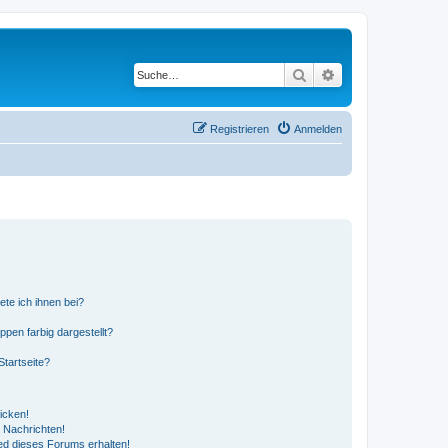
Suche
Erweiterte Suche
Registrieren
Anmelden
ete ich ihnen bei?
en farbig dargestellt?
tartseite?
icken!
 Nachrichten!
ed dieses Forums erhalten!