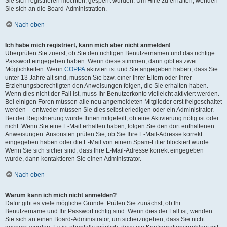
Sie sich registrieren möchten, gesperrt wurden. Um Hilfe zu erhalten, wenden
Sie sich an die Board-Administration.
Nach oben
Ich habe mich registriert, kann mich aber nicht anmelden!
Überprüfen Sie zuerst, ob Sie den richtigen Benutzernamen und das richtige
Passwort eingegeben haben. Wenn diese stimmen, dann gibt es zwei
Möglichkeiten. Wenn
COPPA
aktiviert ist und Sie angegeben haben, dass Sie
unter 13 Jahre alt sind, müssen Sie bzw. einer Ihrer Eltern oder Ihrer
Erziehungsberechtigten den Anweisungen folgen, die Sie erhalten haben.
Wenn dies nicht der Fall ist, muss Ihr Benutzerkonto vielleicht aktiviert werden.
Bei einigen Foren müssen alle neu angemeldeten Mitglieder erst freigeschaltet
werden – entweder müssen Sie dies selbst erledigen oder ein Administrator.
Bei der Registrierung wurde Ihnen mitgeteilt, ob eine Aktivierung nötig ist oder
nicht. Wenn Sie eine E-Mail erhalten haben, folgen Sie den dort enthaltenen
Anweisungen. Ansonsten prüfen Sie, ob Sie Ihre E-Mail-Adresse korrekt
eingegeben haben oder die E-Mail von einem Spam-Filter blockiert wurde.
Wenn Sie sich sicher sind, dass Ihre E-Mail-Adresse korrekt eingegeben
wurde, dann kontaktieren Sie einen Administrator.
Nach oben
Warum kann ich mich nicht anmelden?
Dafür gibt es viele mögliche Gründe. Prüfen Sie zunächst, ob Ihr
Benutzername und Ihr Passwort richtig sind. Wenn dies der Fall ist, wenden
Sie sich an einen Board-Administrator, um sicherzugehen, dass Sie nicht