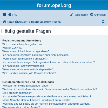
forum.opsi.org
FAQ
Registrieren
Anmelden
S
Foren-Übersicht
Häufig gestellte Fragen
u
Häufig gestellte Fragen
c
h
Registrierung und Anmeldung
Wozu muss ich mich registrieren?
e
Was ist COPPA?
Warum kann ich mich nicht registrieren?
Ich habe mich registriert, kann mich aber nicht anmelden!
Warum kann ich mich nicht anmelden?
Ich habe mich vor einiger Zeit registriert, kann mich aber nicht mehr anmelden?!
Ich habe mein Passwort vergessen!
Warum werde ich automatisch abgemeldet?
Wozu ist die Funktion „Alle Cookies löschen“?
Benutzerpräferenzen und -einstellungen
Wie kann ich meine Einstellungen ändern?
Wie kann ich verhindern, dass mein Benutzername in der Online-Liste auftaucht?
Die Forenuhr geht falsch!
Ich habe die Zeitzone eingestellt, aber die Forenuhr geht immer noch falsch!
Meine Sprache steht auf diesem Board nicht zur Auswahl!
Was sind das für Bilder, die bei meinem Benutzernamen angezeigt werden?
Wie verwende ich einen Avatar?