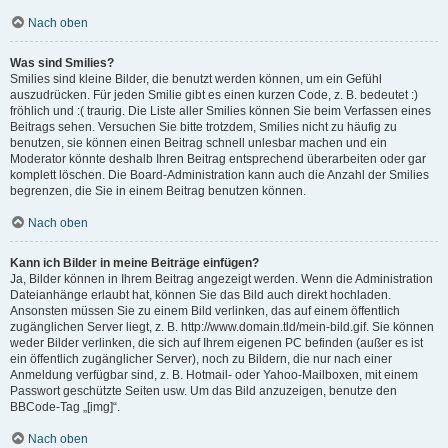
Nach oben
Was sind Smilies?
Smilies sind kleine Bilder, die benutzt werden können, um ein Gefühl
auszudrücken. Für jeden Smilie gibt es einen kurzen Code, z. B. bedeutet :)
fröhlich und :( traurig. Die Liste aller Smilies können Sie beim Verfassen eines
Beitrags sehen. Versuchen Sie bitte trotzdem, Smilies nicht zu häufig zu
benutzen, sie können einen Beitrag schnell unlesbar machen und ein
Moderator könnte deshalb Ihren Beitrag entsprechend überarbeiten oder gar
komplett löschen. Die Board-Administration kann auch die Anzahl der Smilies
begrenzen, die Sie in einem Beitrag benutzen können.
Nach oben
Kann ich Bilder in meine Beiträge einfügen?
Ja, Bilder können in Ihrem Beitrag angezeigt werden. Wenn die Administration
Dateianhänge erlaubt hat, können Sie das Bild auch direkt hochladen.
Ansonsten müssen Sie zu einem Bild verlinken, das auf einem öffentlich
zugänglichen Server liegt, z. B. http://www.domain.tld/mein-bild.gif. Sie können
weder Bilder verlinken, die sich auf Ihrem eigenen PC befinden (außer es ist
ein öffentlich zugänglicher Server), noch zu Bildern, die nur nach einer
Anmeldung verfügbar sind, z. B. Hotmail- oder Yahoo-Mailboxen, mit einem
Passwort geschützte Seiten usw. Um das Bild anzuzeigen, benutze den
BBCode-Tag „[img]“.
Nach oben