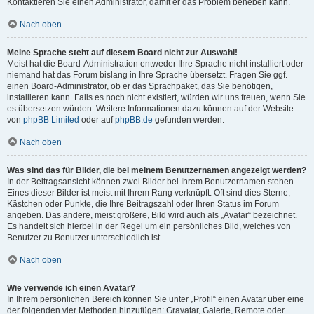
Kontaktieren Sie einen Administrator, damit er das Problem beheben kann.
Nach oben
Meine Sprache steht auf diesem Board nicht zur Auswahl!
Meist hat die Board-Administration entweder Ihre Sprache nicht installiert oder
niemand hat das Forum bislang in Ihre Sprache übersetzt. Fragen Sie ggf.
einen Board-Administrator, ob er das Sprachpaket, das Sie benötigen,
installieren kann. Falls es noch nicht existiert, würden wir uns freuen, wenn Sie
es übersetzen würden. Weitere Informationen dazu können auf der Website
von
phpBB Limited
oder auf
phpBB.de
gefunden werden.
Nach oben
Was sind das für Bilder, die bei meinem Benutzernamen angezeigt werden?
In der Beitragsansicht können zwei Bilder bei Ihrem Benutzernamen stehen.
Eines dieser Bilder ist meist mit Ihrem Rang verknüpft: Oft sind dies Sterne,
Kästchen oder Punkte, die Ihre Beitragszahl oder Ihren Status im Forum
angeben. Das andere, meist größere, Bild wird auch als „Avatar“ bezeichnet.
Es handelt sich hierbei in der Regel um ein persönliches Bild, welches von
Benutzer zu Benutzer unterschiedlich ist.
Nach oben
Wie verwende ich einen Avatar?
In Ihrem persönlichen Bereich können Sie unter „Profil“ einen Avatar über eine
der folgenden vier Methoden hinzufügen: Gravatar, Galerie, Remote oder