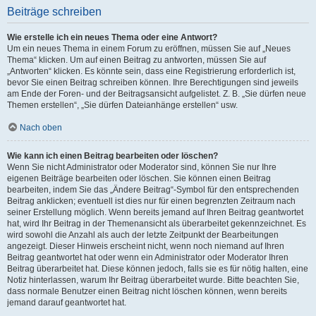
Beiträge schreiben
Wie erstelle ich ein neues Thema oder eine Antwort?
Um ein neues Thema in einem Forum zu eröffnen, müssen Sie auf „Neues
Thema“ klicken. Um auf einen Beitrag zu antworten, müssen Sie auf
„Antworten“ klicken. Es könnte sein, dass eine Registrierung erforderlich ist,
bevor Sie einen Beitrag schreiben können. Ihre Berechtigungen sind jeweils
am Ende der Foren- und der Beitragsansicht aufgelistet. Z. B. „Sie dürfen neue
Themen erstellen“, „Sie dürfen Dateianhänge erstellen“ usw.
Nach oben
Wie kann ich einen Beitrag bearbeiten oder löschen?
Wenn Sie nicht Administrator oder Moderator sind, können Sie nur Ihre
eigenen Beiträge bearbeiten oder löschen. Sie können einen Beitrag
bearbeiten, indem Sie das „Ändere Beitrag“-Symbol für den entsprechenden
Beitrag anklicken; eventuell ist dies nur für einen begrenzten Zeitraum nach
seiner Erstellung möglich. Wenn bereits jemand auf Ihren Beitrag geantwortet
hat, wird Ihr Beitrag in der Themenansicht als überarbeitet gekennzeichnet. Es
wird sowohl die Anzahl als auch der letzte Zeitpunkt der Bearbeitungen
angezeigt. Dieser Hinweis erscheint nicht, wenn noch niemand auf Ihren
Beitrag geantwortet hat oder wenn ein Administrator oder Moderator Ihren
Beitrag überarbeitet hat. Diese können jedoch, falls sie es für nötig halten, eine
Notiz hinterlassen, warum Ihr Beitrag überarbeitet wurde. Bitte beachten Sie,
dass normale Benutzer einen Beitrag nicht löschen können, wenn bereits
jemand darauf geantwortet hat.