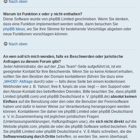
Nach oben
Warum ist Funktion x oder y nicht enthalten?
Diese Software wurde von phpBB Limited geschrieben. Wenn Sie denken,
dass eine Funktion implementiert werden sollte, dann besuchen Sie
phpBB Ideas
, wo Sie Ihre Stimme für bestehende Vorschläge abgeben oder
neue Funktionen vorschlagen können.
Nach oben
An wen soll ich mich wenden, falls es Beschwerden oder juristische
Anfragen zu diesem Forum gibt?
Jeder Administrator, der auf der „Das Team“-Seite aufgeführt ist, ist ein
geeigneter Kontakt für Ihre Beschwerde. Wenn Sie so keine Antwort erhalten,
sollten Sie den Besitzer der Domain kontaktieren (führen Sie dazu eine
„WHOIS“-Abfrage
durch) oder — falls diese Seite bei einem kostenlosen
Webhoster wie z. B. Yahoo!, free.fr, funpic.de usw. liegt — den Support oder
den Abuse-Kontakt des betreffenden Dienstes. Bitte beachten Sie, dass phpBB
Limited (phpBB.com) und phpBB Deutschland e. V. (phpBB.de)
absolut keinen
Einfluss
auf die Benutzung oder den oder die Benutzer der Forensoftware
haben und dafür in keiner Weise zur Verantwortung herangezogen werden
können. Kontaktieren Sie daher nie phpBB Limited oder phpBB Deutschland
e. V. in Zusammenhang mit jeglichen juristischen Fragen
(Unterlassungserklärungen, Haftungsfragen usw.), die
sich nicht direkt
auf die
Website phpbb.com, phpbb.de oder die phpBB-Software selbst beziehen. Falls
Sie phpBB Limited oder phpBB Deutschland e. V. E-Mails schreiben, die die
Softwarenutzung durch Dritte
betreffen, so werden Sie, wenn überhaupt,