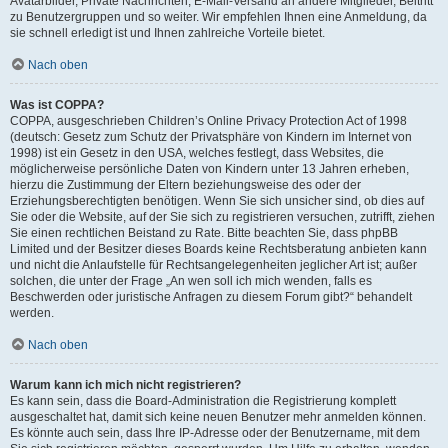
Avatarbilder, Private Nachrichten, E-Mail-Versand an andere Mitglieder, Beitritt
zu Benutzergruppen und so weiter. Wir empfehlen Ihnen eine Anmeldung, da
sie schnell erledigt ist und Ihnen zahlreiche Vorteile bietet.
Nach oben
Was ist COPPA?
COPPA, ausgeschrieben Children’s Online Privacy Protection Act of 1998
(deutsch: Gesetz zum Schutz der Privatsphäre von Kindern im Internet von
1998) ist ein Gesetz in den USA, welches festlegt, dass Websites, die
möglicherweise persönliche Daten von Kindern unter 13 Jahren erheben,
hierzu die Zustimmung der Eltern beziehungsweise des oder der
Erziehungsberechtigten benötigen. Wenn Sie sich unsicher sind, ob dies auf
Sie oder die Website, auf der Sie sich zu registrieren versuchen, zutrifft, ziehen
Sie einen rechtlichen Beistand zu Rate. Bitte beachten Sie, dass phpBB
Limited und der Besitzer dieses Boards keine Rechtsberatung anbieten kann
und nicht die Anlaufstelle für Rechtsangelegenheiten jeglicher Art ist; außer
solchen, die unter der Frage „An wen soll ich mich wenden, falls es
Beschwerden oder juristische Anfragen zu diesem Forum gibt?“ behandelt
werden.
Nach oben
Warum kann ich mich nicht registrieren?
Es kann sein, dass die Board-Administration die Registrierung komplett
ausgeschaltet hat, damit sich keine neuen Benutzer mehr anmelden können.
Es könnte auch sein, dass Ihre IP-Adresse oder der Benutzername, mit dem