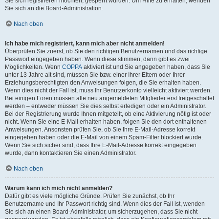
Sie sich registrieren möchten, gesperrt wurden. Um Hilfe zu erhalten, wenden
Sie sich an die Board-Administration.
Nach oben
Ich habe mich registriert, kann mich aber nicht anmelden!
Überprüfen Sie zuerst, ob Sie den richtigen Benutzernamen und das richtige
Passwort eingegeben haben. Wenn diese stimmen, dann gibt es zwei
Möglichkeiten. Wenn
COPPA
aktiviert ist und Sie angegeben haben, dass Sie
unter 13 Jahre alt sind, müssen Sie bzw. einer Ihrer Eltern oder Ihrer
Erziehungsberechtigten den Anweisungen folgen, die Sie erhalten haben.
Wenn dies nicht der Fall ist, muss Ihr Benutzerkonto vielleicht aktiviert werden.
Bei einigen Foren müssen alle neu angemeldeten Mitglieder erst freigeschaltet
werden – entweder müssen Sie dies selbst erledigen oder ein Administrator.
Bei der Registrierung wurde Ihnen mitgeteilt, ob eine Aktivierung nötig ist oder
nicht. Wenn Sie eine E-Mail erhalten haben, folgen Sie den dort enthaltenen
Anweisungen. Ansonsten prüfen Sie, ob Sie Ihre E-Mail-Adresse korrekt
eingegeben haben oder die E-Mail von einem Spam-Filter blockiert wurde.
Wenn Sie sich sicher sind, dass Ihre E-Mail-Adresse korrekt eingegeben
wurde, dann kontaktieren Sie einen Administrator.
Nach oben
Warum kann ich mich nicht anmelden?
Dafür gibt es viele mögliche Gründe. Prüfen Sie zunächst, ob Ihr
Benutzername und Ihr Passwort richtig sind. Wenn dies der Fall ist, wenden
Sie sich an einen Board-Administrator, um sicherzugehen, dass Sie nicht