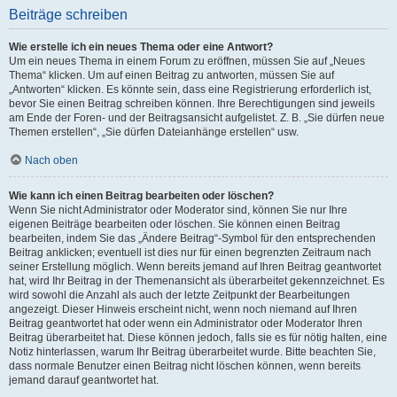
Beiträge schreiben
Wie erstelle ich ein neues Thema oder eine Antwort?
Um ein neues Thema in einem Forum zu eröffnen, müssen Sie auf „Neues
Thema“ klicken. Um auf einen Beitrag zu antworten, müssen Sie auf
„Antworten“ klicken. Es könnte sein, dass eine Registrierung erforderlich ist,
bevor Sie einen Beitrag schreiben können. Ihre Berechtigungen sind jeweils
am Ende der Foren- und der Beitragsansicht aufgelistet. Z. B. „Sie dürfen neue
Themen erstellen“, „Sie dürfen Dateianhänge erstellen“ usw.
Nach oben
Wie kann ich einen Beitrag bearbeiten oder löschen?
Wenn Sie nicht Administrator oder Moderator sind, können Sie nur Ihre
eigenen Beiträge bearbeiten oder löschen. Sie können einen Beitrag
bearbeiten, indem Sie das „Ändere Beitrag“-Symbol für den entsprechenden
Beitrag anklicken; eventuell ist dies nur für einen begrenzten Zeitraum nach
seiner Erstellung möglich. Wenn bereits jemand auf Ihren Beitrag geantwortet
hat, wird Ihr Beitrag in der Themenansicht als überarbeitet gekennzeichnet. Es
wird sowohl die Anzahl als auch der letzte Zeitpunkt der Bearbeitungen
angezeigt. Dieser Hinweis erscheint nicht, wenn noch niemand auf Ihren
Beitrag geantwortet hat oder wenn ein Administrator oder Moderator Ihren
Beitrag überarbeitet hat. Diese können jedoch, falls sie es für nötig halten, eine
Notiz hinterlassen, warum Ihr Beitrag überarbeitet wurde. Bitte beachten Sie,
dass normale Benutzer einen Beitrag nicht löschen können, wenn bereits
jemand darauf geantwortet hat.