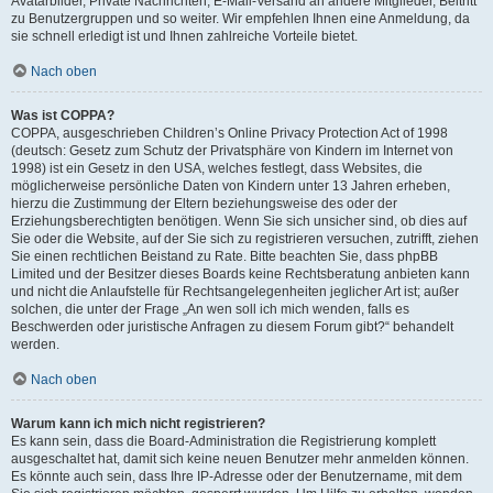
Avatarbilder, Private Nachrichten, E-Mail-Versand an andere Mitglieder, Beitritt
zu Benutzergruppen und so weiter. Wir empfehlen Ihnen eine Anmeldung, da
sie schnell erledigt ist und Ihnen zahlreiche Vorteile bietet.
Nach oben
Was ist COPPA?
COPPA, ausgeschrieben Children’s Online Privacy Protection Act of 1998
(deutsch: Gesetz zum Schutz der Privatsphäre von Kindern im Internet von
1998) ist ein Gesetz in den USA, welches festlegt, dass Websites, die
möglicherweise persönliche Daten von Kindern unter 13 Jahren erheben,
hierzu die Zustimmung der Eltern beziehungsweise des oder der
Erziehungsberechtigten benötigen. Wenn Sie sich unsicher sind, ob dies auf
Sie oder die Website, auf der Sie sich zu registrieren versuchen, zutrifft, ziehen
Sie einen rechtlichen Beistand zu Rate. Bitte beachten Sie, dass phpBB
Limited und der Besitzer dieses Boards keine Rechtsberatung anbieten kann
und nicht die Anlaufstelle für Rechtsangelegenheiten jeglicher Art ist; außer
solchen, die unter der Frage „An wen soll ich mich wenden, falls es
Beschwerden oder juristische Anfragen zu diesem Forum gibt?“ behandelt
werden.
Nach oben
Warum kann ich mich nicht registrieren?
Es kann sein, dass die Board-Administration die Registrierung komplett
ausgeschaltet hat, damit sich keine neuen Benutzer mehr anmelden können.
Es könnte auch sein, dass Ihre IP-Adresse oder der Benutzername, mit dem