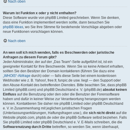
Nach oben
Warum ist Funktion x oder y nicht enthalten?
Diese Software wurde von phpBB Limited geschrieben. Wenn Sie denken,
dass eine Funktion implementiert werden sollte, dann besuchen Sie
phpBB Ideas
, wo Sie Ihre Stimme für bestehende Vorschläge abgeben oder
neue Funktionen vorschlagen können.
Nach oben
An wen soll ich mich wenden, falls es Beschwerden oder juristische
Anfragen zu diesem Forum gibt?
Jeder Administrator, der auf der „Das Team“-Seite aufgeführt ist, ist ein
geeigneter Kontakt für Ihre Beschwerde. Wenn Sie so keine Antwort erhalten,
sollten Sie den Besitzer der Domain kontaktieren (führen Sie dazu eine
„WHOIS“-Abfrage
durch) oder — falls diese Seite bei einem kostenlosen
Webhoster wie z. B. Yahoo!, free.fr, funpic.de usw. liegt — den Support oder
den Abuse-Kontakt des betreffenden Dienstes. Bitte beachten Sie, dass phpBB
Limited (phpBB.com) und phpBB Deutschland e. V. (phpBB.de)
absolut keinen
Einfluss
auf die Benutzung oder den oder die Benutzer der Forensoftware
haben und dafür in keiner Weise zur Verantwortung herangezogen werden
können. Kontaktieren Sie daher nie phpBB Limited oder phpBB Deutschland
e. V. in Zusammenhang mit jeglichen juristischen Fragen
(Unterlassungserklärungen, Haftungsfragen usw.), die
sich nicht direkt
auf die
Website phpbb.com, phpbb.de oder die phpBB-Software selbst beziehen. Falls
Sie phpBB Limited oder phpBB Deutschland e. V. E-Mails schreiben, die die
Softwarenutzung durch Dritte
betreffen, so werden Sie, wenn überhaupt,