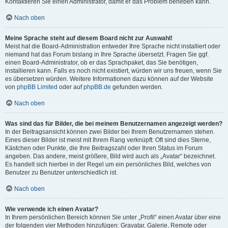
Kontaktieren Sie einen Administrator, damit er das Problem beheben kann.
Nach oben
Meine Sprache steht auf diesem Board nicht zur Auswahl!
Meist hat die Board-Administration entweder Ihre Sprache nicht installiert oder
niemand hat das Forum bislang in Ihre Sprache übersetzt. Fragen Sie ggf.
einen Board-Administrator, ob er das Sprachpaket, das Sie benötigen,
installieren kann. Falls es noch nicht existiert, würden wir uns freuen, wenn Sie
es übersetzen würden. Weitere Informationen dazu können auf der Website
von
phpBB Limited
oder auf
phpBB.de
gefunden werden.
Nach oben
Was sind das für Bilder, die bei meinem Benutzernamen angezeigt werden?
In der Beitragsansicht können zwei Bilder bei Ihrem Benutzernamen stehen.
Eines dieser Bilder ist meist mit Ihrem Rang verknüpft: Oft sind dies Sterne,
Kästchen oder Punkte, die Ihre Beitragszahl oder Ihren Status im Forum
angeben. Das andere, meist größere, Bild wird auch als „Avatar“ bezeichnet.
Es handelt sich hierbei in der Regel um ein persönliches Bild, welches von
Benutzer zu Benutzer unterschiedlich ist.
Nach oben
Wie verwende ich einen Avatar?
In Ihrem persönlichen Bereich können Sie unter „Profil“ einen Avatar über eine
der folgenden vier Methoden hinzufügen: Gravatar, Galerie, Remote oder