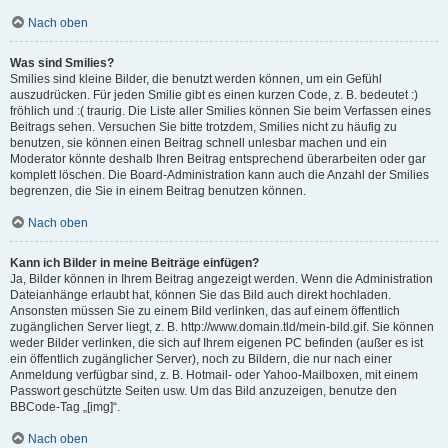
Nach oben
Was sind Smilies?
Smilies sind kleine Bilder, die benutzt werden können, um ein Gefühl
auszudrücken. Für jeden Smilie gibt es einen kurzen Code, z. B. bedeutet :)
fröhlich und :( traurig. Die Liste aller Smilies können Sie beim Verfassen eines
Beitrags sehen. Versuchen Sie bitte trotzdem, Smilies nicht zu häufig zu
benutzen, sie können einen Beitrag schnell unlesbar machen und ein
Moderator könnte deshalb Ihren Beitrag entsprechend überarbeiten oder gar
komplett löschen. Die Board-Administration kann auch die Anzahl der Smilies
begrenzen, die Sie in einem Beitrag benutzen können.
Nach oben
Kann ich Bilder in meine Beiträge einfügen?
Ja, Bilder können in Ihrem Beitrag angezeigt werden. Wenn die Administration
Dateianhänge erlaubt hat, können Sie das Bild auch direkt hochladen.
Ansonsten müssen Sie zu einem Bild verlinken, das auf einem öffentlich
zugänglichen Server liegt, z. B. http://www.domain.tld/mein-bild.gif. Sie können
weder Bilder verlinken, die sich auf Ihrem eigenen PC befinden (außer es ist
ein öffentlich zugänglicher Server), noch zu Bildern, die nur nach einer
Anmeldung verfügbar sind, z. B. Hotmail- oder Yahoo-Mailboxen, mit einem
Passwort geschützte Seiten usw. Um das Bild anzuzeigen, benutze den
BBCode-Tag „[img]“.
Nach oben