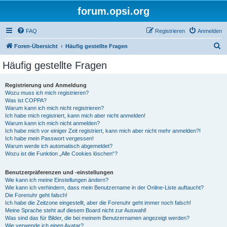
forum.opsi.org
FAQ
Registrieren
Anmelden
S
Foren-Übersicht
Häufig gestellte Fragen
u
Häufig gestellte Fragen
c
h
Registrierung und Anmeldung
Wozu muss ich mich registrieren?
e
Was ist COPPA?
Warum kann ich mich nicht registrieren?
Ich habe mich registriert, kann mich aber nicht anmelden!
Warum kann ich mich nicht anmelden?
Ich habe mich vor einiger Zeit registriert, kann mich aber nicht mehr anmelden?!
Ich habe mein Passwort vergessen!
Warum werde ich automatisch abgemeldet?
Wozu ist die Funktion „Alle Cookies löschen“?
Benutzerpräferenzen und -einstellungen
Wie kann ich meine Einstellungen ändern?
Wie kann ich verhindern, dass mein Benutzername in der Online-Liste auftaucht?
Die Forenuhr geht falsch!
Ich habe die Zeitzone eingestellt, aber die Forenuhr geht immer noch falsch!
Meine Sprache steht auf diesem Board nicht zur Auswahl!
Was sind das für Bilder, die bei meinem Benutzernamen angezeigt werden?
Wie verwende ich einen Avatar?