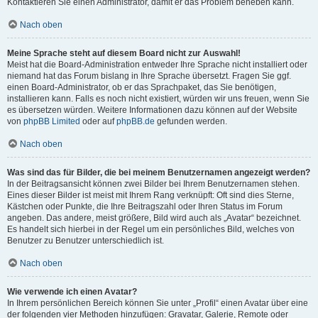
Kontaktieren Sie einen Administrator, damit er das Problem beheben kann.
Nach oben
Meine Sprache steht auf diesem Board nicht zur Auswahl!
Meist hat die Board-Administration entweder Ihre Sprache nicht installiert oder
niemand hat das Forum bislang in Ihre Sprache übersetzt. Fragen Sie ggf.
einen Board-Administrator, ob er das Sprachpaket, das Sie benötigen,
installieren kann. Falls es noch nicht existiert, würden wir uns freuen, wenn Sie
es übersetzen würden. Weitere Informationen dazu können auf der Website
von
phpBB Limited
oder auf
phpBB.de
gefunden werden.
Nach oben
Was sind das für Bilder, die bei meinem Benutzernamen angezeigt werden?
In der Beitragsansicht können zwei Bilder bei Ihrem Benutzernamen stehen.
Eines dieser Bilder ist meist mit Ihrem Rang verknüpft: Oft sind dies Sterne,
Kästchen oder Punkte, die Ihre Beitragszahl oder Ihren Status im Forum
angeben. Das andere, meist größere, Bild wird auch als „Avatar“ bezeichnet.
Es handelt sich hierbei in der Regel um ein persönliches Bild, welches von
Benutzer zu Benutzer unterschiedlich ist.
Nach oben
Wie verwende ich einen Avatar?
In Ihrem persönlichen Bereich können Sie unter „Profil“ einen Avatar über eine
der folgenden vier Methoden hinzufügen: Gravatar, Galerie, Remote oder