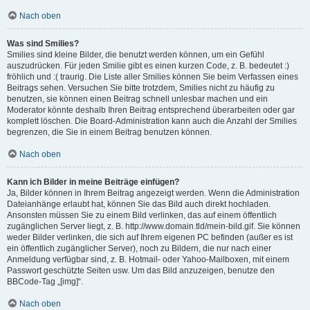
Nach oben
Was sind Smilies?
Smilies sind kleine Bilder, die benutzt werden können, um ein Gefühl
auszudrücken. Für jeden Smilie gibt es einen kurzen Code, z. B. bedeutet :)
fröhlich und :( traurig. Die Liste aller Smilies können Sie beim Verfassen eines
Beitrags sehen. Versuchen Sie bitte trotzdem, Smilies nicht zu häufig zu
benutzen, sie können einen Beitrag schnell unlesbar machen und ein
Moderator könnte deshalb Ihren Beitrag entsprechend überarbeiten oder gar
komplett löschen. Die Board-Administration kann auch die Anzahl der Smilies
begrenzen, die Sie in einem Beitrag benutzen können.
Nach oben
Kann ich Bilder in meine Beiträge einfügen?
Ja, Bilder können in Ihrem Beitrag angezeigt werden. Wenn die Administration
Dateianhänge erlaubt hat, können Sie das Bild auch direkt hochladen.
Ansonsten müssen Sie zu einem Bild verlinken, das auf einem öffentlich
zugänglichen Server liegt, z. B. http://www.domain.tld/mein-bild.gif. Sie können
weder Bilder verlinken, die sich auf Ihrem eigenen PC befinden (außer es ist
ein öffentlich zugänglicher Server), noch zu Bildern, die nur nach einer
Anmeldung verfügbar sind, z. B. Hotmail- oder Yahoo-Mailboxen, mit einem
Passwort geschützte Seiten usw. Um das Bild anzuzeigen, benutze den
BBCode-Tag „[img]“.
Nach oben