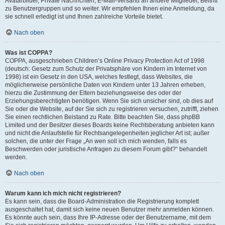
Avatarbilder, Private Nachrichten, E-Mail-Versand an andere Mitglieder, Beitritt
zu Benutzergruppen und so weiter. Wir empfehlen Ihnen eine Anmeldung, da
sie schnell erledigt ist und Ihnen zahlreiche Vorteile bietet.
Nach oben
Was ist COPPA?
COPPA, ausgeschrieben Children’s Online Privacy Protection Act of 1998
(deutsch: Gesetz zum Schutz der Privatsphäre von Kindern im Internet von
1998) ist ein Gesetz in den USA, welches festlegt, dass Websites, die
möglicherweise persönliche Daten von Kindern unter 13 Jahren erheben,
hierzu die Zustimmung der Eltern beziehungsweise des oder der
Erziehungsberechtigten benötigen. Wenn Sie sich unsicher sind, ob dies auf
Sie oder die Website, auf der Sie sich zu registrieren versuchen, zutrifft, ziehen
Sie einen rechtlichen Beistand zu Rate. Bitte beachten Sie, dass phpBB
Limited und der Besitzer dieses Boards keine Rechtsberatung anbieten kann
und nicht die Anlaufstelle für Rechtsangelegenheiten jeglicher Art ist; außer
solchen, die unter der Frage „An wen soll ich mich wenden, falls es
Beschwerden oder juristische Anfragen zu diesem Forum gibt?“ behandelt
werden.
Nach oben
Warum kann ich mich nicht registrieren?
Es kann sein, dass die Board-Administration die Registrierung komplett
ausgeschaltet hat, damit sich keine neuen Benutzer mehr anmelden können.
Es könnte auch sein, dass Ihre IP-Adresse oder der Benutzername, mit dem