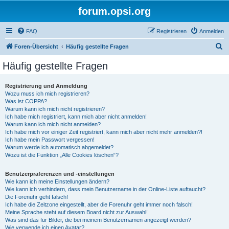
forum.opsi.org
FAQ
Registrieren
Anmelden
S
Foren-Übersicht
Häufig gestellte Fragen
u
Häufig gestellte Fragen
c
h
Registrierung und Anmeldung
Wozu muss ich mich registrieren?
e
Was ist COPPA?
Warum kann ich mich nicht registrieren?
Ich habe mich registriert, kann mich aber nicht anmelden!
Warum kann ich mich nicht anmelden?
Ich habe mich vor einiger Zeit registriert, kann mich aber nicht mehr anmelden?!
Ich habe mein Passwort vergessen!
Warum werde ich automatisch abgemeldet?
Wozu ist die Funktion „Alle Cookies löschen“?
Benutzerpräferenzen und -einstellungen
Wie kann ich meine Einstellungen ändern?
Wie kann ich verhindern, dass mein Benutzername in der Online-Liste auftaucht?
Die Forenuhr geht falsch!
Ich habe die Zeitzone eingestellt, aber die Forenuhr geht immer noch falsch!
Meine Sprache steht auf diesem Board nicht zur Auswahl!
Was sind das für Bilder, die bei meinem Benutzernamen angezeigt werden?
Wie verwende ich einen Avatar?