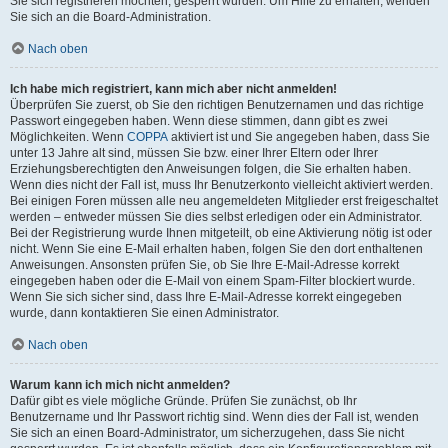
Sie sich registrieren möchten, gesperrt wurden. Um Hilfe zu erhalten, wenden
Sie sich an die Board-Administration.
Nach oben
Ich habe mich registriert, kann mich aber nicht anmelden!
Überprüfen Sie zuerst, ob Sie den richtigen Benutzernamen und das richtige
Passwort eingegeben haben. Wenn diese stimmen, dann gibt es zwei
Möglichkeiten. Wenn
COPPA
aktiviert ist und Sie angegeben haben, dass Sie
unter 13 Jahre alt sind, müssen Sie bzw. einer Ihrer Eltern oder Ihrer
Erziehungsberechtigten den Anweisungen folgen, die Sie erhalten haben.
Wenn dies nicht der Fall ist, muss Ihr Benutzerkonto vielleicht aktiviert werden.
Bei einigen Foren müssen alle neu angemeldeten Mitglieder erst freigeschaltet
werden – entweder müssen Sie dies selbst erledigen oder ein Administrator.
Bei der Registrierung wurde Ihnen mitgeteilt, ob eine Aktivierung nötig ist oder
nicht. Wenn Sie eine E-Mail erhalten haben, folgen Sie den dort enthaltenen
Anweisungen. Ansonsten prüfen Sie, ob Sie Ihre E-Mail-Adresse korrekt
eingegeben haben oder die E-Mail von einem Spam-Filter blockiert wurde.
Wenn Sie sich sicher sind, dass Ihre E-Mail-Adresse korrekt eingegeben
wurde, dann kontaktieren Sie einen Administrator.
Nach oben
Warum kann ich mich nicht anmelden?
Dafür gibt es viele mögliche Gründe. Prüfen Sie zunächst, ob Ihr
Benutzername und Ihr Passwort richtig sind. Wenn dies der Fall ist, wenden
Sie sich an einen Board-Administrator, um sicherzugehen, dass Sie nicht