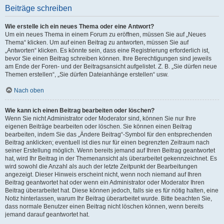
Beiträge schreiben
Wie erstelle ich ein neues Thema oder eine Antwort?
Um ein neues Thema in einem Forum zu eröffnen, müssen Sie auf „Neues
Thema“ klicken. Um auf einen Beitrag zu antworten, müssen Sie auf
„Antworten“ klicken. Es könnte sein, dass eine Registrierung erforderlich ist,
bevor Sie einen Beitrag schreiben können. Ihre Berechtigungen sind jeweils
am Ende der Foren- und der Beitragsansicht aufgelistet. Z. B. „Sie dürfen neue
Themen erstellen“, „Sie dürfen Dateianhänge erstellen“ usw.
Nach oben
Wie kann ich einen Beitrag bearbeiten oder löschen?
Wenn Sie nicht Administrator oder Moderator sind, können Sie nur Ihre
eigenen Beiträge bearbeiten oder löschen. Sie können einen Beitrag
bearbeiten, indem Sie das „Ändere Beitrag“-Symbol für den entsprechenden
Beitrag anklicken; eventuell ist dies nur für einen begrenzten Zeitraum nach
seiner Erstellung möglich. Wenn bereits jemand auf Ihren Beitrag geantwortet
hat, wird Ihr Beitrag in der Themenansicht als überarbeitet gekennzeichnet. Es
wird sowohl die Anzahl als auch der letzte Zeitpunkt der Bearbeitungen
angezeigt. Dieser Hinweis erscheint nicht, wenn noch niemand auf Ihren
Beitrag geantwortet hat oder wenn ein Administrator oder Moderator Ihren
Beitrag überarbeitet hat. Diese können jedoch, falls sie es für nötig halten, eine
Notiz hinterlassen, warum Ihr Beitrag überarbeitet wurde. Bitte beachten Sie,
dass normale Benutzer einen Beitrag nicht löschen können, wenn bereits
jemand darauf geantwortet hat.