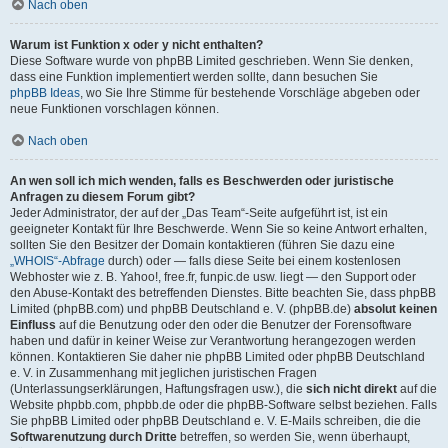
Nach oben
Warum ist Funktion x oder y nicht enthalten?
Diese Software wurde von phpBB Limited geschrieben. Wenn Sie denken,
dass eine Funktion implementiert werden sollte, dann besuchen Sie
phpBB Ideas
, wo Sie Ihre Stimme für bestehende Vorschläge abgeben oder
neue Funktionen vorschlagen können.
Nach oben
An wen soll ich mich wenden, falls es Beschwerden oder juristische
Anfragen zu diesem Forum gibt?
Jeder Administrator, der auf der „Das Team“-Seite aufgeführt ist, ist ein
geeigneter Kontakt für Ihre Beschwerde. Wenn Sie so keine Antwort erhalten,
sollten Sie den Besitzer der Domain kontaktieren (führen Sie dazu eine
„WHOIS“-Abfrage
durch) oder — falls diese Seite bei einem kostenlosen
Webhoster wie z. B. Yahoo!, free.fr, funpic.de usw. liegt — den Support oder
den Abuse-Kontakt des betreffenden Dienstes. Bitte beachten Sie, dass phpBB
Limited (phpBB.com) und phpBB Deutschland e. V. (phpBB.de)
absolut keinen
Einfluss
auf die Benutzung oder den oder die Benutzer der Forensoftware
haben und dafür in keiner Weise zur Verantwortung herangezogen werden
können. Kontaktieren Sie daher nie phpBB Limited oder phpBB Deutschland
e. V. in Zusammenhang mit jeglichen juristischen Fragen
(Unterlassungserklärungen, Haftungsfragen usw.), die
sich nicht direkt
auf die
Website phpbb.com, phpbb.de oder die phpBB-Software selbst beziehen. Falls
Sie phpBB Limited oder phpBB Deutschland e. V. E-Mails schreiben, die die
Softwarenutzung durch Dritte
betreffen, so werden Sie, wenn überhaupt,