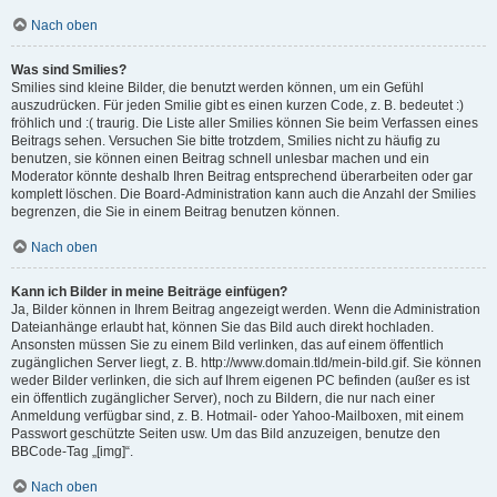
Nach oben
Was sind Smilies?
Smilies sind kleine Bilder, die benutzt werden können, um ein Gefühl
auszudrücken. Für jeden Smilie gibt es einen kurzen Code, z. B. bedeutet :)
fröhlich und :( traurig. Die Liste aller Smilies können Sie beim Verfassen eines
Beitrags sehen. Versuchen Sie bitte trotzdem, Smilies nicht zu häufig zu
benutzen, sie können einen Beitrag schnell unlesbar machen und ein
Moderator könnte deshalb Ihren Beitrag entsprechend überarbeiten oder gar
komplett löschen. Die Board-Administration kann auch die Anzahl der Smilies
begrenzen, die Sie in einem Beitrag benutzen können.
Nach oben
Kann ich Bilder in meine Beiträge einfügen?
Ja, Bilder können in Ihrem Beitrag angezeigt werden. Wenn die Administration
Dateianhänge erlaubt hat, können Sie das Bild auch direkt hochladen.
Ansonsten müssen Sie zu einem Bild verlinken, das auf einem öffentlich
zugänglichen Server liegt, z. B. http://www.domain.tld/mein-bild.gif. Sie können
weder Bilder verlinken, die sich auf Ihrem eigenen PC befinden (außer es ist
ein öffentlich zugänglicher Server), noch zu Bildern, die nur nach einer
Anmeldung verfügbar sind, z. B. Hotmail- oder Yahoo-Mailboxen, mit einem
Passwort geschützte Seiten usw. Um das Bild anzuzeigen, benutze den
BBCode-Tag „[img]“.
Nach oben