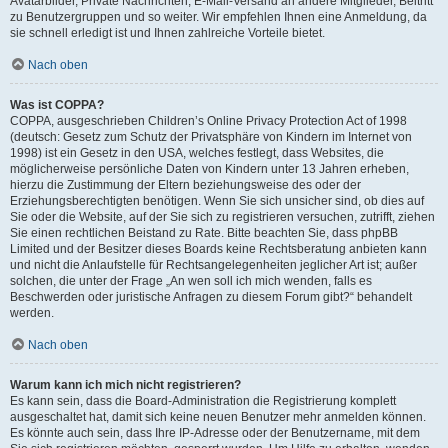
Avatarbilder, Private Nachrichten, E-Mail-Versand an andere Mitglieder, Beitritt
zu Benutzergruppen und so weiter. Wir empfehlen Ihnen eine Anmeldung, da
sie schnell erledigt ist und Ihnen zahlreiche Vorteile bietet.
Nach oben
Was ist COPPA?
COPPA, ausgeschrieben Children’s Online Privacy Protection Act of 1998
(deutsch: Gesetz zum Schutz der Privatsphäre von Kindern im Internet von
1998) ist ein Gesetz in den USA, welches festlegt, dass Websites, die
möglicherweise persönliche Daten von Kindern unter 13 Jahren erheben,
hierzu die Zustimmung der Eltern beziehungsweise des oder der
Erziehungsberechtigten benötigen. Wenn Sie sich unsicher sind, ob dies auf
Sie oder die Website, auf der Sie sich zu registrieren versuchen, zutrifft, ziehen
Sie einen rechtlichen Beistand zu Rate. Bitte beachten Sie, dass phpBB
Limited und der Besitzer dieses Boards keine Rechtsberatung anbieten kann
und nicht die Anlaufstelle für Rechtsangelegenheiten jeglicher Art ist; außer
solchen, die unter der Frage „An wen soll ich mich wenden, falls es
Beschwerden oder juristische Anfragen zu diesem Forum gibt?“ behandelt
werden.
Nach oben
Warum kann ich mich nicht registrieren?
Es kann sein, dass die Board-Administration die Registrierung komplett
ausgeschaltet hat, damit sich keine neuen Benutzer mehr anmelden können.
Es könnte auch sein, dass Ihre IP-Adresse oder der Benutzername, mit dem