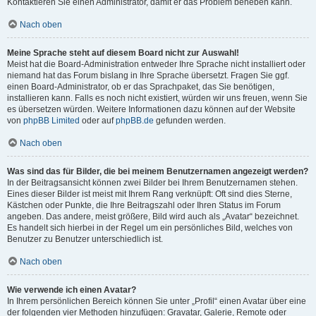
Kontaktieren Sie einen Administrator, damit er das Problem beheben kann.
Nach oben
Meine Sprache steht auf diesem Board nicht zur Auswahl!
Meist hat die Board-Administration entweder Ihre Sprache nicht installiert oder
niemand hat das Forum bislang in Ihre Sprache übersetzt. Fragen Sie ggf.
einen Board-Administrator, ob er das Sprachpaket, das Sie benötigen,
installieren kann. Falls es noch nicht existiert, würden wir uns freuen, wenn Sie
es übersetzen würden. Weitere Informationen dazu können auf der Website
von
phpBB Limited
oder auf
phpBB.de
gefunden werden.
Nach oben
Was sind das für Bilder, die bei meinem Benutzernamen angezeigt werden?
In der Beitragsansicht können zwei Bilder bei Ihrem Benutzernamen stehen.
Eines dieser Bilder ist meist mit Ihrem Rang verknüpft: Oft sind dies Sterne,
Kästchen oder Punkte, die Ihre Beitragszahl oder Ihren Status im Forum
angeben. Das andere, meist größere, Bild wird auch als „Avatar“ bezeichnet.
Es handelt sich hierbei in der Regel um ein persönliches Bild, welches von
Benutzer zu Benutzer unterschiedlich ist.
Nach oben
Wie verwende ich einen Avatar?
In Ihrem persönlichen Bereich können Sie unter „Profil“ einen Avatar über eine
der folgenden vier Methoden hinzufügen: Gravatar, Galerie, Remote oder