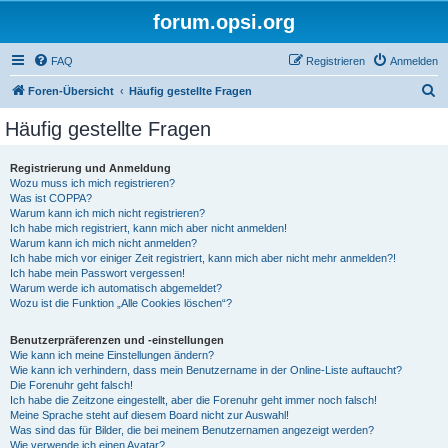
forum.opsi.org
FAQ
Registrieren
Anmelden
S
Foren-Übersicht
Häufig gestellte Fragen
u
Häufig gestellte Fragen
c
h
Registrierung und Anmeldung
Wozu muss ich mich registrieren?
e
Was ist COPPA?
Warum kann ich mich nicht registrieren?
Ich habe mich registriert, kann mich aber nicht anmelden!
Warum kann ich mich nicht anmelden?
Ich habe mich vor einiger Zeit registriert, kann mich aber nicht mehr anmelden?!
Ich habe mein Passwort vergessen!
Warum werde ich automatisch abgemeldet?
Wozu ist die Funktion „Alle Cookies löschen“?
Benutzerpräferenzen und -einstellungen
Wie kann ich meine Einstellungen ändern?
Wie kann ich verhindern, dass mein Benutzername in der Online-Liste auftaucht?
Die Forenuhr geht falsch!
Ich habe die Zeitzone eingestellt, aber die Forenuhr geht immer noch falsch!
Meine Sprache steht auf diesem Board nicht zur Auswahl!
Was sind das für Bilder, die bei meinem Benutzernamen angezeigt werden?
Wie verwende ich einen Avatar?