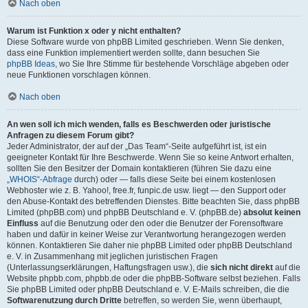
Nach oben
Warum ist Funktion x oder y nicht enthalten?
Diese Software wurde von phpBB Limited geschrieben. Wenn Sie denken,
dass eine Funktion implementiert werden sollte, dann besuchen Sie
phpBB Ideas
, wo Sie Ihre Stimme für bestehende Vorschläge abgeben oder
neue Funktionen vorschlagen können.
Nach oben
An wen soll ich mich wenden, falls es Beschwerden oder juristische
Anfragen zu diesem Forum gibt?
Jeder Administrator, der auf der „Das Team“-Seite aufgeführt ist, ist ein
geeigneter Kontakt für Ihre Beschwerde. Wenn Sie so keine Antwort erhalten,
sollten Sie den Besitzer der Domain kontaktieren (führen Sie dazu eine
„WHOIS“-Abfrage
durch) oder — falls diese Seite bei einem kostenlosen
Webhoster wie z. B. Yahoo!, free.fr, funpic.de usw. liegt — den Support oder
den Abuse-Kontakt des betreffenden Dienstes. Bitte beachten Sie, dass phpBB
Limited (phpBB.com) und phpBB Deutschland e. V. (phpBB.de)
absolut keinen
Einfluss
auf die Benutzung oder den oder die Benutzer der Forensoftware
haben und dafür in keiner Weise zur Verantwortung herangezogen werden
können. Kontaktieren Sie daher nie phpBB Limited oder phpBB Deutschland
e. V. in Zusammenhang mit jeglichen juristischen Fragen
(Unterlassungserklärungen, Haftungsfragen usw.), die
sich nicht direkt
auf die
Website phpbb.com, phpbb.de oder die phpBB-Software selbst beziehen. Falls
Sie phpBB Limited oder phpBB Deutschland e. V. E-Mails schreiben, die die
Softwarenutzung durch Dritte
betreffen, so werden Sie, wenn überhaupt,