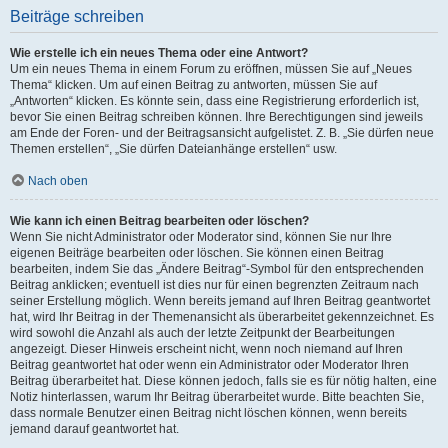
Beiträge schreiben
Wie erstelle ich ein neues Thema oder eine Antwort?
Um ein neues Thema in einem Forum zu eröffnen, müssen Sie auf „Neues
Thema“ klicken. Um auf einen Beitrag zu antworten, müssen Sie auf
„Antworten“ klicken. Es könnte sein, dass eine Registrierung erforderlich ist,
bevor Sie einen Beitrag schreiben können. Ihre Berechtigungen sind jeweils
am Ende der Foren- und der Beitragsansicht aufgelistet. Z. B. „Sie dürfen neue
Themen erstellen“, „Sie dürfen Dateianhänge erstellen“ usw.
Nach oben
Wie kann ich einen Beitrag bearbeiten oder löschen?
Wenn Sie nicht Administrator oder Moderator sind, können Sie nur Ihre
eigenen Beiträge bearbeiten oder löschen. Sie können einen Beitrag
bearbeiten, indem Sie das „Ändere Beitrag“-Symbol für den entsprechenden
Beitrag anklicken; eventuell ist dies nur für einen begrenzten Zeitraum nach
seiner Erstellung möglich. Wenn bereits jemand auf Ihren Beitrag geantwortet
hat, wird Ihr Beitrag in der Themenansicht als überarbeitet gekennzeichnet. Es
wird sowohl die Anzahl als auch der letzte Zeitpunkt der Bearbeitungen
angezeigt. Dieser Hinweis erscheint nicht, wenn noch niemand auf Ihren
Beitrag geantwortet hat oder wenn ein Administrator oder Moderator Ihren
Beitrag überarbeitet hat. Diese können jedoch, falls sie es für nötig halten, eine
Notiz hinterlassen, warum Ihr Beitrag überarbeitet wurde. Bitte beachten Sie,
dass normale Benutzer einen Beitrag nicht löschen können, wenn bereits
jemand darauf geantwortet hat.