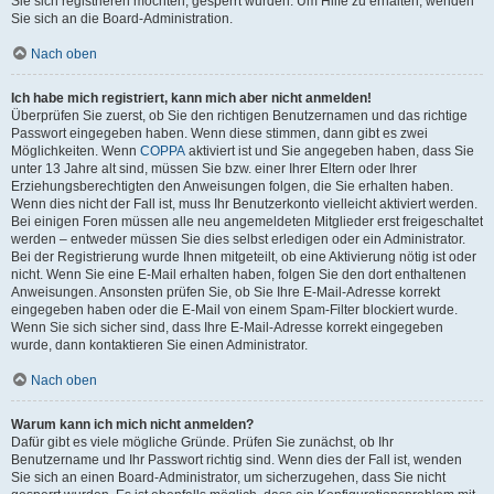
Sie sich registrieren möchten, gesperrt wurden. Um Hilfe zu erhalten, wenden
Sie sich an die Board-Administration.
Nach oben
Ich habe mich registriert, kann mich aber nicht anmelden!
Überprüfen Sie zuerst, ob Sie den richtigen Benutzernamen und das richtige
Passwort eingegeben haben. Wenn diese stimmen, dann gibt es zwei
Möglichkeiten. Wenn
COPPA
aktiviert ist und Sie angegeben haben, dass Sie
unter 13 Jahre alt sind, müssen Sie bzw. einer Ihrer Eltern oder Ihrer
Erziehungsberechtigten den Anweisungen folgen, die Sie erhalten haben.
Wenn dies nicht der Fall ist, muss Ihr Benutzerkonto vielleicht aktiviert werden.
Bei einigen Foren müssen alle neu angemeldeten Mitglieder erst freigeschaltet
werden – entweder müssen Sie dies selbst erledigen oder ein Administrator.
Bei der Registrierung wurde Ihnen mitgeteilt, ob eine Aktivierung nötig ist oder
nicht. Wenn Sie eine E-Mail erhalten haben, folgen Sie den dort enthaltenen
Anweisungen. Ansonsten prüfen Sie, ob Sie Ihre E-Mail-Adresse korrekt
eingegeben haben oder die E-Mail von einem Spam-Filter blockiert wurde.
Wenn Sie sich sicher sind, dass Ihre E-Mail-Adresse korrekt eingegeben
wurde, dann kontaktieren Sie einen Administrator.
Nach oben
Warum kann ich mich nicht anmelden?
Dafür gibt es viele mögliche Gründe. Prüfen Sie zunächst, ob Ihr
Benutzername und Ihr Passwort richtig sind. Wenn dies der Fall ist, wenden
Sie sich an einen Board-Administrator, um sicherzugehen, dass Sie nicht