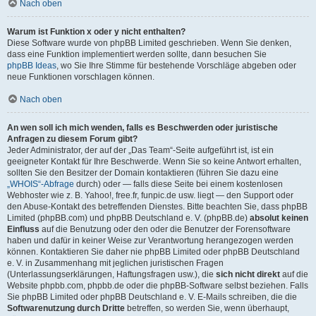
Nach oben
Warum ist Funktion x oder y nicht enthalten?
Diese Software wurde von phpBB Limited geschrieben. Wenn Sie denken,
dass eine Funktion implementiert werden sollte, dann besuchen Sie
phpBB Ideas
, wo Sie Ihre Stimme für bestehende Vorschläge abgeben oder
neue Funktionen vorschlagen können.
Nach oben
An wen soll ich mich wenden, falls es Beschwerden oder juristische
Anfragen zu diesem Forum gibt?
Jeder Administrator, der auf der „Das Team“-Seite aufgeführt ist, ist ein
geeigneter Kontakt für Ihre Beschwerde. Wenn Sie so keine Antwort erhalten,
sollten Sie den Besitzer der Domain kontaktieren (führen Sie dazu eine
„WHOIS“-Abfrage
durch) oder — falls diese Seite bei einem kostenlosen
Webhoster wie z. B. Yahoo!, free.fr, funpic.de usw. liegt — den Support oder
den Abuse-Kontakt des betreffenden Dienstes. Bitte beachten Sie, dass phpBB
Limited (phpBB.com) und phpBB Deutschland e. V. (phpBB.de)
absolut keinen
Einfluss
auf die Benutzung oder den oder die Benutzer der Forensoftware
haben und dafür in keiner Weise zur Verantwortung herangezogen werden
können. Kontaktieren Sie daher nie phpBB Limited oder phpBB Deutschland
e. V. in Zusammenhang mit jeglichen juristischen Fragen
(Unterlassungserklärungen, Haftungsfragen usw.), die
sich nicht direkt
auf die
Website phpbb.com, phpbb.de oder die phpBB-Software selbst beziehen. Falls
Sie phpBB Limited oder phpBB Deutschland e. V. E-Mails schreiben, die die
Softwarenutzung durch Dritte
betreffen, so werden Sie, wenn überhaupt,