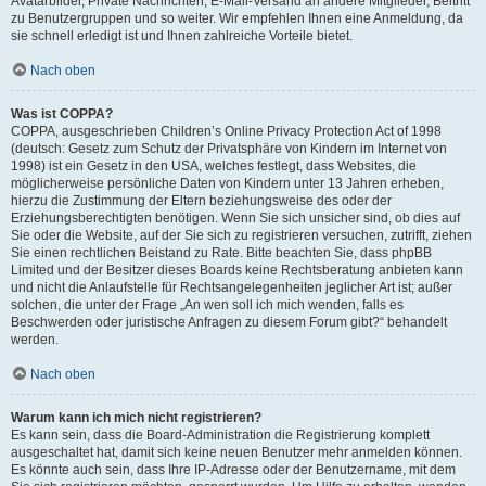
Avatarbilder, Private Nachrichten, E-Mail-Versand an andere Mitglieder, Beitritt
zu Benutzergruppen und so weiter. Wir empfehlen Ihnen eine Anmeldung, da
sie schnell erledigt ist und Ihnen zahlreiche Vorteile bietet.
Nach oben
Was ist COPPA?
COPPA, ausgeschrieben Children’s Online Privacy Protection Act of 1998
(deutsch: Gesetz zum Schutz der Privatsphäre von Kindern im Internet von
1998) ist ein Gesetz in den USA, welches festlegt, dass Websites, die
möglicherweise persönliche Daten von Kindern unter 13 Jahren erheben,
hierzu die Zustimmung der Eltern beziehungsweise des oder der
Erziehungsberechtigten benötigen. Wenn Sie sich unsicher sind, ob dies auf
Sie oder die Website, auf der Sie sich zu registrieren versuchen, zutrifft, ziehen
Sie einen rechtlichen Beistand zu Rate. Bitte beachten Sie, dass phpBB
Limited und der Besitzer dieses Boards keine Rechtsberatung anbieten kann
und nicht die Anlaufstelle für Rechtsangelegenheiten jeglicher Art ist; außer
solchen, die unter der Frage „An wen soll ich mich wenden, falls es
Beschwerden oder juristische Anfragen zu diesem Forum gibt?“ behandelt
werden.
Nach oben
Warum kann ich mich nicht registrieren?
Es kann sein, dass die Board-Administration die Registrierung komplett
ausgeschaltet hat, damit sich keine neuen Benutzer mehr anmelden können.
Es könnte auch sein, dass Ihre IP-Adresse oder der Benutzername, mit dem