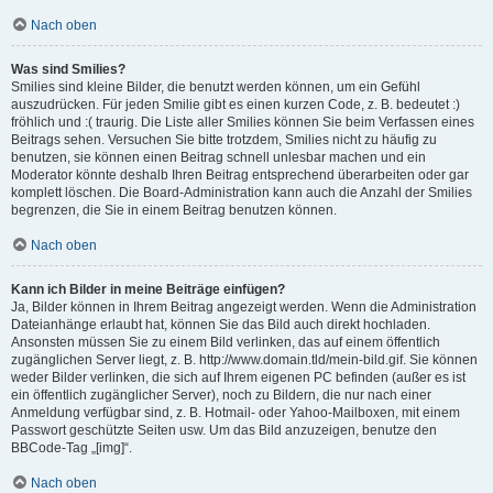
Nach oben
Was sind Smilies?
Smilies sind kleine Bilder, die benutzt werden können, um ein Gefühl
auszudrücken. Für jeden Smilie gibt es einen kurzen Code, z. B. bedeutet :)
fröhlich und :( traurig. Die Liste aller Smilies können Sie beim Verfassen eines
Beitrags sehen. Versuchen Sie bitte trotzdem, Smilies nicht zu häufig zu
benutzen, sie können einen Beitrag schnell unlesbar machen und ein
Moderator könnte deshalb Ihren Beitrag entsprechend überarbeiten oder gar
komplett löschen. Die Board-Administration kann auch die Anzahl der Smilies
begrenzen, die Sie in einem Beitrag benutzen können.
Nach oben
Kann ich Bilder in meine Beiträge einfügen?
Ja, Bilder können in Ihrem Beitrag angezeigt werden. Wenn die Administration
Dateianhänge erlaubt hat, können Sie das Bild auch direkt hochladen.
Ansonsten müssen Sie zu einem Bild verlinken, das auf einem öffentlich
zugänglichen Server liegt, z. B. http://www.domain.tld/mein-bild.gif. Sie können
weder Bilder verlinken, die sich auf Ihrem eigenen PC befinden (außer es ist
ein öffentlich zugänglicher Server), noch zu Bildern, die nur nach einer
Anmeldung verfügbar sind, z. B. Hotmail- oder Yahoo-Mailboxen, mit einem
Passwort geschützte Seiten usw. Um das Bild anzuzeigen, benutze den
BBCode-Tag „[img]“.
Nach oben