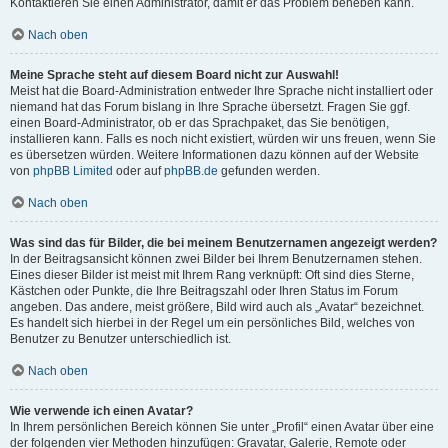
Kontaktieren Sie einen Administrator, damit er das Problem beheben kann.
Nach oben
Meine Sprache steht auf diesem Board nicht zur Auswahl!
Meist hat die Board-Administration entweder Ihre Sprache nicht installiert oder
niemand hat das Forum bislang in Ihre Sprache übersetzt. Fragen Sie ggf.
einen Board-Administrator, ob er das Sprachpaket, das Sie benötigen,
installieren kann. Falls es noch nicht existiert, würden wir uns freuen, wenn Sie
es übersetzen würden. Weitere Informationen dazu können auf der Website
von
phpBB Limited
oder auf
phpBB.de
gefunden werden.
Nach oben
Was sind das für Bilder, die bei meinem Benutzernamen angezeigt werden?
In der Beitragsansicht können zwei Bilder bei Ihrem Benutzernamen stehen.
Eines dieser Bilder ist meist mit Ihrem Rang verknüpft: Oft sind dies Sterne,
Kästchen oder Punkte, die Ihre Beitragszahl oder Ihren Status im Forum
angeben. Das andere, meist größere, Bild wird auch als „Avatar“ bezeichnet.
Es handelt sich hierbei in der Regel um ein persönliches Bild, welches von
Benutzer zu Benutzer unterschiedlich ist.
Nach oben
Wie verwende ich einen Avatar?
In Ihrem persönlichen Bereich können Sie unter „Profil“ einen Avatar über eine
der folgenden vier Methoden hinzufügen: Gravatar, Galerie, Remote oder