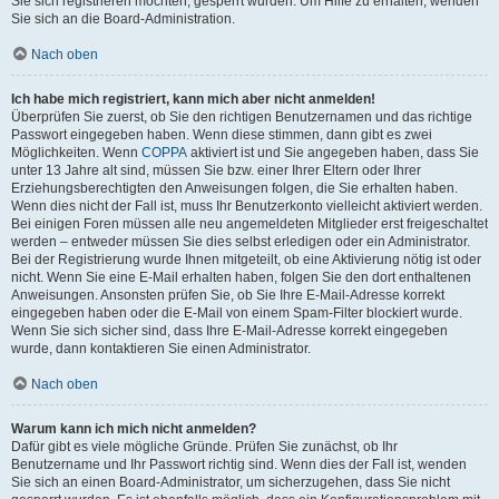
Sie sich registrieren möchten, gesperrt wurden. Um Hilfe zu erhalten, wenden
Sie sich an die Board-Administration.
Nach oben
Ich habe mich registriert, kann mich aber nicht anmelden!
Überprüfen Sie zuerst, ob Sie den richtigen Benutzernamen und das richtige
Passwort eingegeben haben. Wenn diese stimmen, dann gibt es zwei
Möglichkeiten. Wenn
COPPA
aktiviert ist und Sie angegeben haben, dass Sie
unter 13 Jahre alt sind, müssen Sie bzw. einer Ihrer Eltern oder Ihrer
Erziehungsberechtigten den Anweisungen folgen, die Sie erhalten haben.
Wenn dies nicht der Fall ist, muss Ihr Benutzerkonto vielleicht aktiviert werden.
Bei einigen Foren müssen alle neu angemeldeten Mitglieder erst freigeschaltet
werden – entweder müssen Sie dies selbst erledigen oder ein Administrator.
Bei der Registrierung wurde Ihnen mitgeteilt, ob eine Aktivierung nötig ist oder
nicht. Wenn Sie eine E-Mail erhalten haben, folgen Sie den dort enthaltenen
Anweisungen. Ansonsten prüfen Sie, ob Sie Ihre E-Mail-Adresse korrekt
eingegeben haben oder die E-Mail von einem Spam-Filter blockiert wurde.
Wenn Sie sich sicher sind, dass Ihre E-Mail-Adresse korrekt eingegeben
wurde, dann kontaktieren Sie einen Administrator.
Nach oben
Warum kann ich mich nicht anmelden?
Dafür gibt es viele mögliche Gründe. Prüfen Sie zunächst, ob Ihr
Benutzername und Ihr Passwort richtig sind. Wenn dies der Fall ist, wenden
Sie sich an einen Board-Administrator, um sicherzugehen, dass Sie nicht