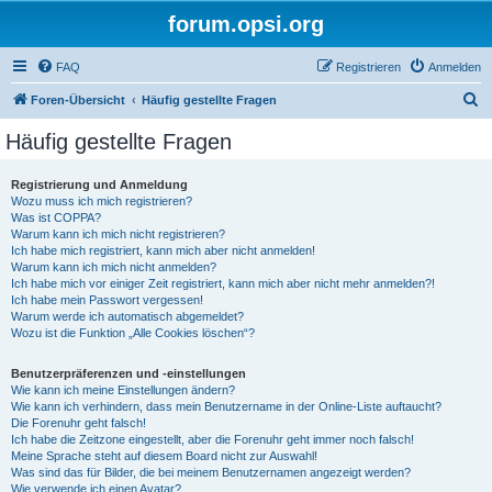
forum.opsi.org
FAQ
Registrieren
Anmelden
S
Foren-Übersicht
Häufig gestellte Fragen
u
Häufig gestellte Fragen
c
h
Registrierung und Anmeldung
Wozu muss ich mich registrieren?
e
Was ist COPPA?
Warum kann ich mich nicht registrieren?
Ich habe mich registriert, kann mich aber nicht anmelden!
Warum kann ich mich nicht anmelden?
Ich habe mich vor einiger Zeit registriert, kann mich aber nicht mehr anmelden?!
Ich habe mein Passwort vergessen!
Warum werde ich automatisch abgemeldet?
Wozu ist die Funktion „Alle Cookies löschen“?
Benutzerpräferenzen und -einstellungen
Wie kann ich meine Einstellungen ändern?
Wie kann ich verhindern, dass mein Benutzername in der Online-Liste auftaucht?
Die Forenuhr geht falsch!
Ich habe die Zeitzone eingestellt, aber die Forenuhr geht immer noch falsch!
Meine Sprache steht auf diesem Board nicht zur Auswahl!
Was sind das für Bilder, die bei meinem Benutzernamen angezeigt werden?
Wie verwende ich einen Avatar?