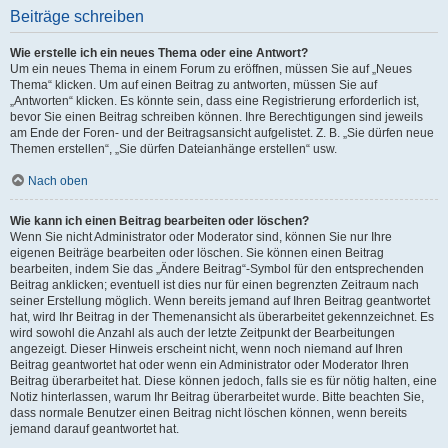
Beiträge schreiben
Wie erstelle ich ein neues Thema oder eine Antwort?
Um ein neues Thema in einem Forum zu eröffnen, müssen Sie auf „Neues
Thema“ klicken. Um auf einen Beitrag zu antworten, müssen Sie auf
„Antworten“ klicken. Es könnte sein, dass eine Registrierung erforderlich ist,
bevor Sie einen Beitrag schreiben können. Ihre Berechtigungen sind jeweils
am Ende der Foren- und der Beitragsansicht aufgelistet. Z. B. „Sie dürfen neue
Themen erstellen“, „Sie dürfen Dateianhänge erstellen“ usw.
Nach oben
Wie kann ich einen Beitrag bearbeiten oder löschen?
Wenn Sie nicht Administrator oder Moderator sind, können Sie nur Ihre
eigenen Beiträge bearbeiten oder löschen. Sie können einen Beitrag
bearbeiten, indem Sie das „Ändere Beitrag“-Symbol für den entsprechenden
Beitrag anklicken; eventuell ist dies nur für einen begrenzten Zeitraum nach
seiner Erstellung möglich. Wenn bereits jemand auf Ihren Beitrag geantwortet
hat, wird Ihr Beitrag in der Themenansicht als überarbeitet gekennzeichnet. Es
wird sowohl die Anzahl als auch der letzte Zeitpunkt der Bearbeitungen
angezeigt. Dieser Hinweis erscheint nicht, wenn noch niemand auf Ihren
Beitrag geantwortet hat oder wenn ein Administrator oder Moderator Ihren
Beitrag überarbeitet hat. Diese können jedoch, falls sie es für nötig halten, eine
Notiz hinterlassen, warum Ihr Beitrag überarbeitet wurde. Bitte beachten Sie,
dass normale Benutzer einen Beitrag nicht löschen können, wenn bereits
jemand darauf geantwortet hat.