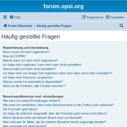
forum.opsi.org
FAQ
Registrieren
Anmelden
S
Foren-Übersicht
Häufig gestellte Fragen
u
Häufig gestellte Fragen
c
h
Registrierung und Anmeldung
Wozu muss ich mich registrieren?
e
Was ist COPPA?
Warum kann ich mich nicht registrieren?
Ich habe mich registriert, kann mich aber nicht anmelden!
Warum kann ich mich nicht anmelden?
Ich habe mich vor einiger Zeit registriert, kann mich aber nicht mehr anmelden?!
Ich habe mein Passwort vergessen!
Warum werde ich automatisch abgemeldet?
Wozu ist die Funktion „Alle Cookies löschen“?
Benutzerpräferenzen und -einstellungen
Wie kann ich meine Einstellungen ändern?
Wie kann ich verhindern, dass mein Benutzername in der Online-Liste auftaucht?
Die Forenuhr geht falsch!
Ich habe die Zeitzone eingestellt, aber die Forenuhr geht immer noch falsch!
Meine Sprache steht auf diesem Board nicht zur Auswahl!
Was sind das für Bilder, die bei meinem Benutzernamen angezeigt werden?
Wie verwende ich einen Avatar?