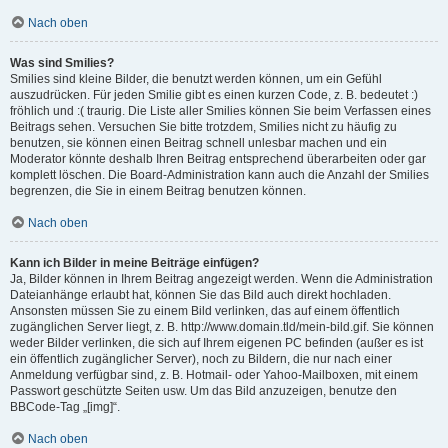
Nach oben
Was sind Smilies?
Smilies sind kleine Bilder, die benutzt werden können, um ein Gefühl
auszudrücken. Für jeden Smilie gibt es einen kurzen Code, z. B. bedeutet :)
fröhlich und :( traurig. Die Liste aller Smilies können Sie beim Verfassen eines
Beitrags sehen. Versuchen Sie bitte trotzdem, Smilies nicht zu häufig zu
benutzen, sie können einen Beitrag schnell unlesbar machen und ein
Moderator könnte deshalb Ihren Beitrag entsprechend überarbeiten oder gar
komplett löschen. Die Board-Administration kann auch die Anzahl der Smilies
begrenzen, die Sie in einem Beitrag benutzen können.
Nach oben
Kann ich Bilder in meine Beiträge einfügen?
Ja, Bilder können in Ihrem Beitrag angezeigt werden. Wenn die Administration
Dateianhänge erlaubt hat, können Sie das Bild auch direkt hochladen.
Ansonsten müssen Sie zu einem Bild verlinken, das auf einem öffentlich
zugänglichen Server liegt, z. B. http://www.domain.tld/mein-bild.gif. Sie können
weder Bilder verlinken, die sich auf Ihrem eigenen PC befinden (außer es ist
ein öffentlich zugänglicher Server), noch zu Bildern, die nur nach einer
Anmeldung verfügbar sind, z. B. Hotmail- oder Yahoo-Mailboxen, mit einem
Passwort geschützte Seiten usw. Um das Bild anzuzeigen, benutze den
BBCode-Tag „[img]“.
Nach oben