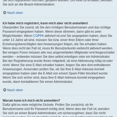
Sie sich registrieren möchten, gesperrt wurden. Um Hilfe zu erhalten, wenden
Sie sich an die Board-Administration.
Nach oben
Ich habe mich registriert, kann mich aber nicht anmelden!
Überprüfen Sie zuerst, ob Sie den richtigen Benutzernamen und das richtige
Passwort eingegeben haben. Wenn diese stimmen, dann gibt es zwei
Möglichkeiten. Wenn
COPPA
aktiviert ist und Sie angegeben haben, dass Sie
unter 13 Jahre alt sind, müssen Sie bzw. einer Ihrer Eltern oder Ihrer
Erziehungsberechtigten den Anweisungen folgen, die Sie erhalten haben.
Wenn dies nicht der Fall ist, muss Ihr Benutzerkonto vielleicht aktiviert werden.
Bei einigen Foren müssen alle neu angemeldeten Mitglieder erst freigeschaltet
werden – entweder müssen Sie dies selbst erledigen oder ein Administrator.
Bei der Registrierung wurde Ihnen mitgeteilt, ob eine Aktivierung nötig ist oder
nicht. Wenn Sie eine E-Mail erhalten haben, folgen Sie den dort enthaltenen
Anweisungen. Ansonsten prüfen Sie, ob Sie Ihre E-Mail-Adresse korrekt
eingegeben haben oder die E-Mail von einem Spam-Filter blockiert wurde.
Wenn Sie sich sicher sind, dass Ihre E-Mail-Adresse korrekt eingegeben
wurde, dann kontaktieren Sie einen Administrator.
Nach oben
Warum kann ich mich nicht anmelden?
Dafür gibt es viele mögliche Gründe. Prüfen Sie zunächst, ob Ihr
Benutzername und Ihr Passwort richtig sind. Wenn dies der Fall ist, wenden
Sie sich an einen Board-Administrator, um sicherzugehen, dass Sie nicht