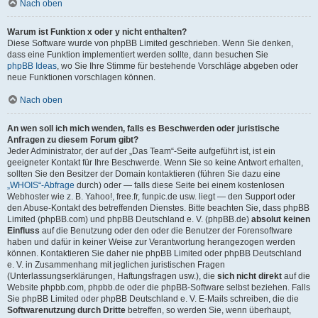
Nach oben
Warum ist Funktion x oder y nicht enthalten?
Diese Software wurde von phpBB Limited geschrieben. Wenn Sie denken,
dass eine Funktion implementiert werden sollte, dann besuchen Sie
phpBB Ideas
, wo Sie Ihre Stimme für bestehende Vorschläge abgeben oder
neue Funktionen vorschlagen können.
Nach oben
An wen soll ich mich wenden, falls es Beschwerden oder juristische
Anfragen zu diesem Forum gibt?
Jeder Administrator, der auf der „Das Team“-Seite aufgeführt ist, ist ein
geeigneter Kontakt für Ihre Beschwerde. Wenn Sie so keine Antwort erhalten,
sollten Sie den Besitzer der Domain kontaktieren (führen Sie dazu eine
„WHOIS“-Abfrage
durch) oder — falls diese Seite bei einem kostenlosen
Webhoster wie z. B. Yahoo!, free.fr, funpic.de usw. liegt — den Support oder
den Abuse-Kontakt des betreffenden Dienstes. Bitte beachten Sie, dass phpBB
Limited (phpBB.com) und phpBB Deutschland e. V. (phpBB.de)
absolut keinen
Einfluss
auf die Benutzung oder den oder die Benutzer der Forensoftware
haben und dafür in keiner Weise zur Verantwortung herangezogen werden
können. Kontaktieren Sie daher nie phpBB Limited oder phpBB Deutschland
e. V. in Zusammenhang mit jeglichen juristischen Fragen
(Unterlassungserklärungen, Haftungsfragen usw.), die
sich nicht direkt
auf die
Website phpbb.com, phpbb.de oder die phpBB-Software selbst beziehen. Falls
Sie phpBB Limited oder phpBB Deutschland e. V. E-Mails schreiben, die die
Softwarenutzung durch Dritte
betreffen, so werden Sie, wenn überhaupt,