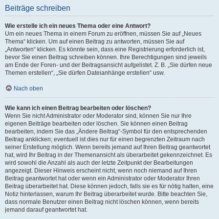
Beiträge schreiben
Wie erstelle ich ein neues Thema oder eine Antwort?
Um ein neues Thema in einem Forum zu eröffnen, müssen Sie auf „Neues
Thema“ klicken. Um auf einen Beitrag zu antworten, müssen Sie auf
„Antworten“ klicken. Es könnte sein, dass eine Registrierung erforderlich ist,
bevor Sie einen Beitrag schreiben können. Ihre Berechtigungen sind jeweils
am Ende der Foren- und der Beitragsansicht aufgelistet. Z. B. „Sie dürfen neue
Themen erstellen“, „Sie dürfen Dateianhänge erstellen“ usw.
Nach oben
Wie kann ich einen Beitrag bearbeiten oder löschen?
Wenn Sie nicht Administrator oder Moderator sind, können Sie nur Ihre
eigenen Beiträge bearbeiten oder löschen. Sie können einen Beitrag
bearbeiten, indem Sie das „Ändere Beitrag“-Symbol für den entsprechenden
Beitrag anklicken; eventuell ist dies nur für einen begrenzten Zeitraum nach
seiner Erstellung möglich. Wenn bereits jemand auf Ihren Beitrag geantwortet
hat, wird Ihr Beitrag in der Themenansicht als überarbeitet gekennzeichnet. Es
wird sowohl die Anzahl als auch der letzte Zeitpunkt der Bearbeitungen
angezeigt. Dieser Hinweis erscheint nicht, wenn noch niemand auf Ihren
Beitrag geantwortet hat oder wenn ein Administrator oder Moderator Ihren
Beitrag überarbeitet hat. Diese können jedoch, falls sie es für nötig halten, eine
Notiz hinterlassen, warum Ihr Beitrag überarbeitet wurde. Bitte beachten Sie,
dass normale Benutzer einen Beitrag nicht löschen können, wenn bereits
jemand darauf geantwortet hat.