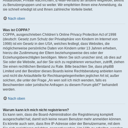
Avatarbilder, Private Nachrichten, E-Mail-Versand an andere Mitglieder, Beitritt
zu Benutzergruppen und so weiter. Wir empfehlen Ihnen eine Anmeldung, da
sie schnell erledigt ist und Ihnen zahlreiche Vorteile bietet.
Nach oben
Was ist COPPA?
COPPA, ausgeschrieben Children’s Online Privacy Protection Act of 1998
(deutsch: Gesetz zum Schutz der Privatsphäre von Kindern im Internet von
1998) ist ein Gesetz in den USA, welches festlegt, dass Websites, die
möglicherweise persönliche Daten von Kindern unter 13 Jahren erheben,
hierzu die Zustimmung der Eltern beziehungsweise des oder der
Erziehungsberechtigten benötigen. Wenn Sie sich unsicher sind, ob dies auf
Sie oder die Website, auf der Sie sich zu registrieren versuchen, zutrifft, ziehen
Sie einen rechtlichen Beistand zu Rate. Bitte beachten Sie, dass phpBB
Limited und der Besitzer dieses Boards keine Rechtsberatung anbieten kann
und nicht die Anlaufstelle für Rechtsangelegenheiten jeglicher Art ist; außer
solchen, die unter der Frage „An wen soll ich mich wenden, falls es
Beschwerden oder juristische Anfragen zu diesem Forum gibt?“ behandelt
werden.
Nach oben
Warum kann ich mich nicht registrieren?
Es kann sein, dass die Board-Administration die Registrierung komplett
ausgeschaltet hat, damit sich keine neuen Benutzer mehr anmelden können.
Es könnte auch sein, dass Ihre IP-Adresse oder der Benutzername, mit dem