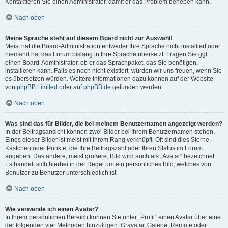
Kontaktieren Sie einen Administrator, damit er das Problem beheben kann.
Nach oben
Meine Sprache steht auf diesem Board nicht zur Auswahl!
Meist hat die Board-Administration entweder Ihre Sprache nicht installiert oder
niemand hat das Forum bislang in Ihre Sprache übersetzt. Fragen Sie ggf.
einen Board-Administrator, ob er das Sprachpaket, das Sie benötigen,
installieren kann. Falls es noch nicht existiert, würden wir uns freuen, wenn Sie
es übersetzen würden. Weitere Informationen dazu können auf der Website
von
phpBB Limited
oder auf
phpBB.de
gefunden werden.
Nach oben
Was sind das für Bilder, die bei meinem Benutzernamen angezeigt werden?
In der Beitragsansicht können zwei Bilder bei Ihrem Benutzernamen stehen.
Eines dieser Bilder ist meist mit Ihrem Rang verknüpft: Oft sind dies Sterne,
Kästchen oder Punkte, die Ihre Beitragszahl oder Ihren Status im Forum
angeben. Das andere, meist größere, Bild wird auch als „Avatar“ bezeichnet.
Es handelt sich hierbei in der Regel um ein persönliches Bild, welches von
Benutzer zu Benutzer unterschiedlich ist.
Nach oben
Wie verwende ich einen Avatar?
In Ihrem persönlichen Bereich können Sie unter „Profil“ einen Avatar über eine
der folgenden vier Methoden hinzufügen: Gravatar, Galerie, Remote oder